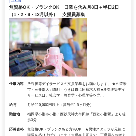
正社員
無資格OK・ブランクOK 日曜を含み月8日＋半日2日
（1・2・8・12月以外） 支援員募集
仕事内容
放課後等デイサービスの支援業務をお願いします。 ★久留米
市・三井郡大刀洗町・うきは市に同様求人有 ■放課後等デイ
サービスは、社会学・教育学・心理学等を専…
給与
月給210,000円以上（賞与年1.5ヶ月分）
勤務地
福岡県小郡市小郡／西鉄天神大牟田線「西鉄小郡駅」より徒
歩3分
応募資格
無資格OK・ブランクある方もOK ★男性スタッフが元気に
職場を盛り上げています！☆現在非正規で、正職員をお考え