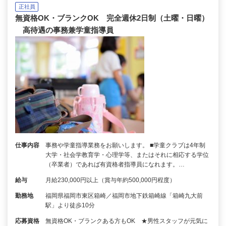
正社員
無資格OK・ブランクOK 完全週休2日制（土曜・日曜）
高待遇の事務兼学童指導員
仕事内容
事務や学童指導業務をお願いします。 ■学童クラブは4年制
大学・社会学教育学・心理学等、またはそれに相応する学位
（卒業者）であれば有資格者指導員になれます。…
給与
月給230,000円以上（賞与年約500,000円程度）
勤務地
福岡県福岡市東区箱崎／福岡市地下鉄箱崎線「箱崎九大前
駅」より徒歩10分
応募資格
無資格OK・ブランクある方もOK ★男性スタッフが元気に