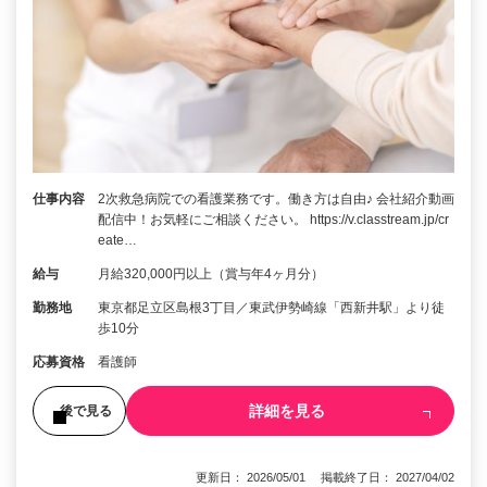
仕事内容
2次救急病院での看護業務です。働き方は自由♪ 会社紹介動画
配信中！お気軽にご相談ください。 https://v.classtream.jp/cr
eate…
給与
月給320,000円以上（賞与年4ヶ月分）
勤務地
東京都足立区島根3丁目／東武伊勢崎線「西新井駅」より徒
歩10分
応募資格
看護師
詳細を見る
後で見る
更新日： 2026/05/01 掲載終了日： 2027/04/02