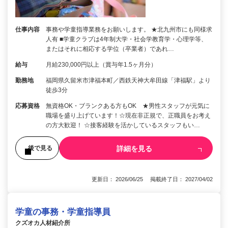
仕事内容
事務や学童指導業務をお願いします。 ★北九州市にも同様求
人有 ■学童クラブは4年制大学・社会学教育学・心理学等、
またはそれに相応する学位（卒業者）であれ…
給与
月給230,000円以上（賞与年1.5ヶ月分）
勤務地
福岡県久留米市津福本町／西鉄天神大牟田線「津福駅」より
徒歩3分
応募資格
無資格OK・ブランクある方もOK ★男性スタッフが元気に
職場を盛り上げています！☆現在非正規で、正職員をお考え
の方大歓迎！ ☆接客経験を活かしているスタッフもい…
詳細を見る
後で見る
更新日： 2026/06/25 掲載終了日： 2027/04/02
学童の事務・学童指導員
クズオカ人材紹介所