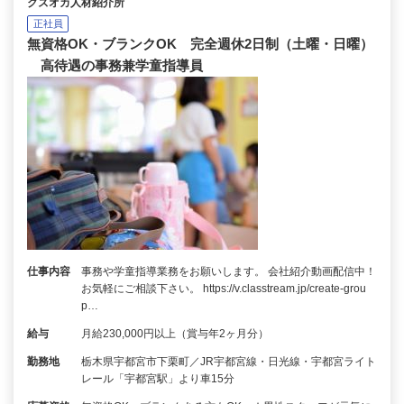
クズオカ人材紹介所
正社員
無資格OK・ブランクOK 完全週休2日制（土曜・日曜）
高待遇の事務兼学童指導員
仕事内容
事務や学童指導業務をお願いします。 会社紹介動画配信中！
お気軽にご相談下さい。 https://v.classtream.jp/create-grou
p…
給与
月給230,000円以上（賞与年2ヶ月分）
勤務地
栃木県宇都宮市下栗町／JR宇都宮線・日光線・宇都宮ライト
レール「宇都宮駅」より車15分