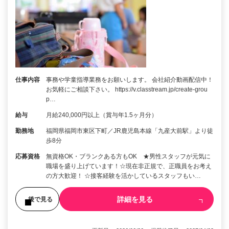
仕事内容
事務や学童指導業務をお願いします。 会社紹介動画配信中！
お気軽にご相談下さい。 https://v.classtream.jp/create-grou
p…
給与
月給240,000円以上（賞与年1.5ヶ月分）
勤務地
福岡県福岡市東区下町／JR鹿児島本線「九産大前駅」より徒
歩8分
応募資格
無資格OK・ブランクある方もOK ★男性スタッフが元気に
職場を盛り上げています！☆現在非正規で、正職員をお考え
の方大歓迎！ ☆接客経験を活かしているスタッフもい…
詳細を見る
後で見る