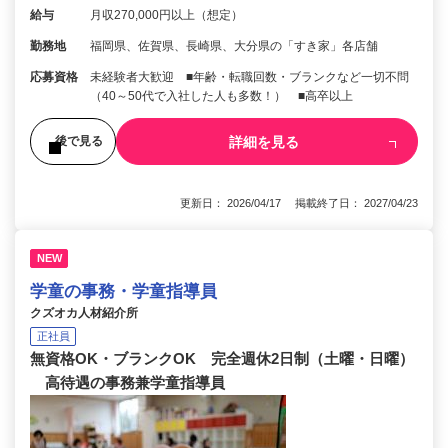
給与
月収270,000円以上（想定）
勤務地
福岡県、佐賀県、長崎県、大分県の「すき家」各店舗
応募資格
未経験者大歓迎 ■年齢・転職回数・ブランクなど一切不問
（40～50代で入社した人も多数！） ■高卒以上
詳細を見る
後で見る
更新日： 2026/04/17 掲載終了日： 2027/04/23
NEW
学童の事務・学童指導員
クズオカ人材紹介所
正社員
無資格OK・ブランクOK 完全週休2日制（土曜・日曜）
高待遇の事務兼学童指導員