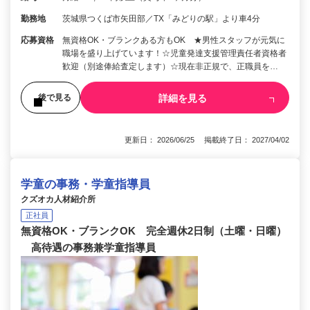
勤務地
茨城県つくば市矢田部／TX「みどりの駅」より車4分
応募資格
無資格OK・ブランクある方もOK ★男性スタッフが元気に
職場を盛り上げています！☆児童発達支援管理責任者資格者
歓迎（別途俸給査定します）☆現在非正規で、正職員を…
詳細を見る
後で見る
更新日： 2026/06/25 掲載終了日： 2027/04/02
学童の事務・学童指導員
クズオカ人材紹介所
正社員
無資格OK・ブランクOK 完全週休2日制（土曜・日曜）
高待遇の事務兼学童指導員