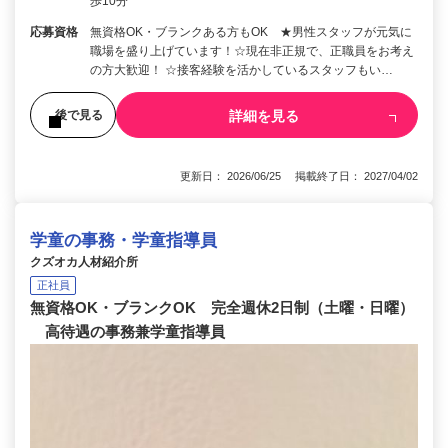
歩10分
応募資格
無資格OK・ブランクある方もOK ★男性スタッフが元気に
職場を盛り上げています！☆現在非正規で、正職員をお考え
の方大歓迎！ ☆接客経験を活かしているスタッフもい…
詳細を見る
後で見る
更新日： 2026/06/25 掲載終了日： 2027/04/02
学童の事務・学童指導員
クズオカ人材紹介所
正社員
無資格OK・ブランクOK 完全週休2日制（土曜・日曜）
高待遇の事務兼学童指導員