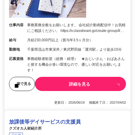
仕事内容
事務業務全般をお願いします。 会社紹介動画配信中！お気軽
にご相談ください。 https://v.classtream.jp/create-group/#…
給与
月給230,000円以上（賞与年3.5ヶ月分）
勤務地
千葉県流山市東深井／東武野田線「運河駅」より徒歩10分
応募資格
事務経験者歓迎（総務・経理） ★おじいさん・おばあさん
と接する機会が多い環境なので、優しい対応をお願いしま
す！
詳細を見る
後で見る
更新日： 2026/06/19 掲載終了日： 2027/04/02
放課後等デイサービスの支援員
クズオカ人材紹介所