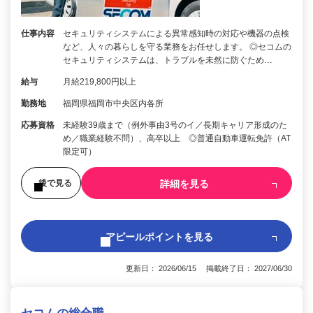
仕事内容
セキュリティシステムによる異常感知時の対応や機器の点検
など、人々の暮らしを守る業務をお任せします。 ◎セコムの
セキュリティシステムは、トラブルを未然に防ぐため…
給与
月給219,800円以上
勤務地
福岡県福岡市中央区内各所
応募資格
未経験39歳まで（例外事由3号のイ／長期キャリア形成のた
め／職業経験不問）、高卒以上 ◎普通自動車運転免許（AT
限定可）
詳細を見る
後で見る
アピールポイントを見る
更新日： 2026/06/15 掲載終了日： 2027/06/30