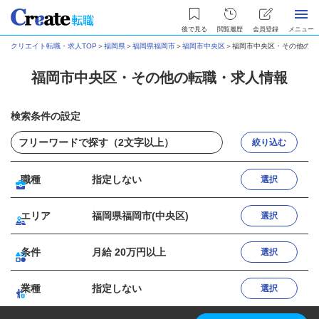
後で見る
閲覧履歴
会員登録
メニュー
クリエイト転職・求人TOP
＞
福岡県
＞
福岡県福岡市
＞
福岡市中央区
＞
福岡市中央区・その他の転
福岡市中央区・その他の転職・求人情報
検索条件の設定
絞り込む
職種
指定しない
選択
エリア
福岡県福岡市(中央区)
選択
条件
月給 20万円以上
選択
業種
指定しない
選択