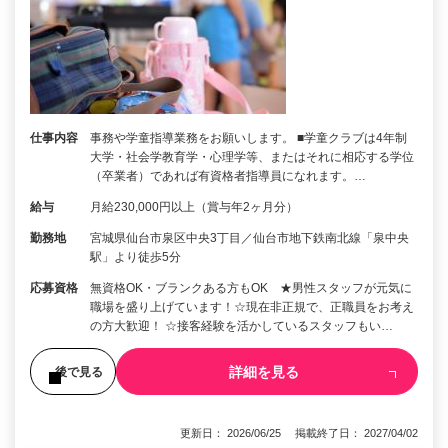
仕事内容
事務や学童指導業務をお願いします。 ■学童クラブは4年制
大学・社会学教育学・心理学等、またはそれに相応する学位
（卒業者）であれば有資格者指導員になれます。…
給与
月給230,000円以上（賞与年2ヶ月分）
勤務地
宮城県仙台市泉区中央3丁目／仙台市地下鉄南北線「泉中央
駅」より徒歩5分
応募資格
無資格OK・ブランクある方もOK ★男性スタッフが元気に
職場を盛り上げています！☆現在非正規で、正職員をお考え
の方大歓迎！ ☆接客経験を活かしているスタッフもい…
詳細を見る
後で見る
更新日： 2026/06/25 掲載終了日： 2027/04/02