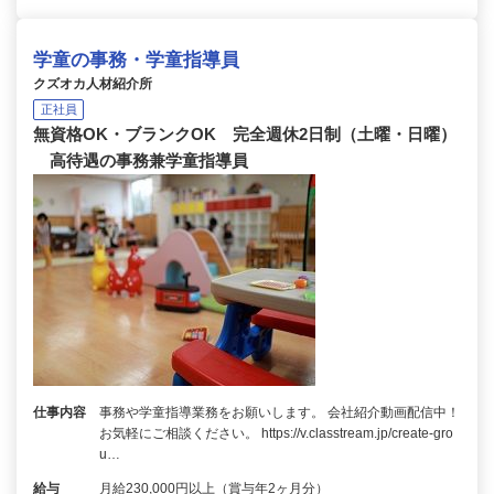
学童の事務・学童指導員
クズオカ人材紹介所
正社員
無資格OK・ブランクOK 完全週休2日制（土曜・日曜）
高待遇の事務兼学童指導員
仕事内容
事務や学童指導業務をお願いします。 会社紹介動画配信中！
お気軽にご相談ください。 https://v.classtream.jp/create-gro
u…
給与
月給230,000円以上（賞与年2ヶ月分）