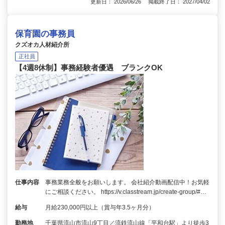
更新日： 2026/06/26 掲載終了日： 2027/04/02
保育園の事務員
クズオカ人材紹介所
正社員
【4週8休制】事務経験者優遇 ブランクOK
仕事内容
事務業務全般をお願いします。 会社紹介動画配信中！お気軽
にご相談ください。 https://v.classtream.jp/create-group/#…
給与
月給230,000円以上（賞与年3.5ヶ月分）
勤務地
千葉県流山市流山9丁目／流鉄流山線「平和台駅」より徒歩3