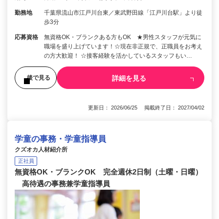
勤務地
千葉県流山市江戸川台東／東武野田線「江戸川台駅」より徒
歩3分
応募資格
無資格OK・ブランクある方もOK ★男性スタッフが元気に
職場を盛り上げています！☆現在非正規で、正職員をお考え
の方大歓迎！ ☆接客経験を活かしているスタッフもい…
詳細を見る
後で見る
更新日： 2026/06/25 掲載終了日： 2027/04/02
学童の事務・学童指導員
クズオカ人材紹介所
正社員
無資格OK・ブランクOK 完全週休2日制（土曜・日曜）
高待遇の事務兼学童指導員