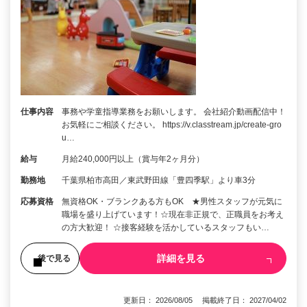
仕事内容
事務や学童指導業務をお願いします。 会社紹介動画配信中！
お気軽にご相談ください。 https://v.classtream.jp/create-gro
u…
給与
月給240,000円以上（賞与年2ヶ月分）
勤務地
千葉県柏市高田／東武野田線「豊四季駅」より車3分
応募資格
無資格OK・ブランクある方もOK ★男性スタッフが元気に
職場を盛り上げています！☆現在非正規で、正職員をお考え
の方大歓迎！ ☆接客経験を活かしているスタッフもい…
詳細を見る
後で見る
更新日： 2026/08/05 掲載終了日： 2027/04/02