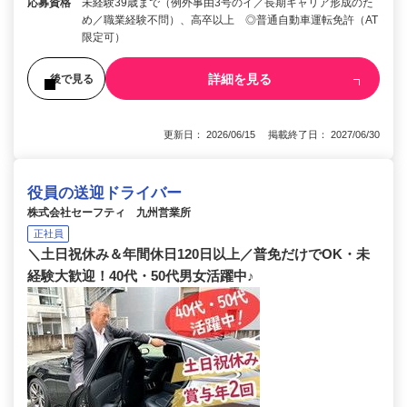
応募資格
未経験39歳まで（例外事由3号のイ／長期キャリア形成のた
め／職業経験不問）、高卒以上 ◎普通自動車運転免許（AT
限定可）
詳細を見る
後で見る
更新日： 2026/06/15 掲載終了日： 2027/06/30
役員の送迎ドライバー
株式会社セーフティ 九州営業所
正社員
＼土日祝休み＆年間休日120日以上／普免だけでOK・未
経験大歓迎！40代・50代男女活躍中♪