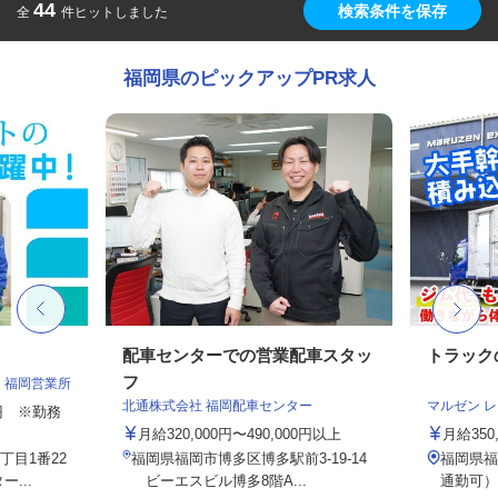
44
検索条件を保存
全
件ヒットしました
福岡県のピックアップPR求人
配車センターでの営業配車スタッ
トラック
フ
 福岡営業所
北通株式会社 福岡配車センター
マルゼン 
00円 ※勤務
月給320,000円〜490,000円以上
月給350
目1番22
福岡県福岡市博多区博多駅前3-19-14
福岡県福
...
ビーエスビル博多8階A...
通勤可）