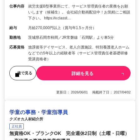
仕事内容
就労支援B型事業所にて、サービス管理責任者の業務をお願
いします（候補生）。 会社紹介動画配信中！お気軽にご相談
下さい。 https://v.classt…
給与
月給270,000円以上（賞与年1.5ヶ月分）
勤務地
茨城県石岡市柿岡／JR常磐線「石岡駅」より車5分
応募資格
放課後等デイサービス、老人介護施設、特別養護老人ホーム
などでの5年以上の経験者等（サービス管理責任者基礎研修
受講資格者）
詳細を見る
後で見る
更新日： 2026/06/01 掲載終了日： 2027/04/02
学童の事務・学童指導員
クズオカ人材紹介所
正社員
無資格OK・ブランクOK 完全週休2日制（土曜・日曜）