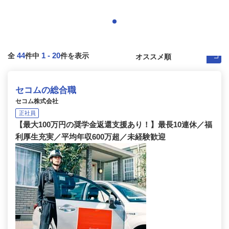
44
1
-
20
全
件中
件を表示
セコムの総合職
セコム株式会社
正社員
【最大100万円の奨学金返還支援あり！】最長10連休／福
利厚生充実／平均年収600万超／未経験歓迎