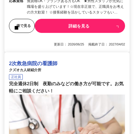
応募資格
無資格OK・ブランクある方もOK ★男性スタッフが元気に
職場を盛り上げています！☆現在非正規で、正職員をお考え
の方大歓迎！ ☆接客経験を活かしているスタッフもい…
詳細を見る
後で見る
更新日： 2026/06/25 掲載終了日： 2027/04/02
2次救急病院の看護師
クズオカ人材紹介所
正社員
完全週休2日制 夜勤のみなどの働き方が可能です。お気
軽にご相談ください！