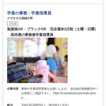
学童の事務・学童指導員
クズオカ人材紹介所
正社員
無資格OK・ブランクOK 完全週休2日制（土曜・日曜）
高待遇の事務兼学童指導員
仕事内容
事務や学童指導業務をお願いします。 会社紹介動画配信中！
お気軽にご相談下さい。 https://v.classtream.jp/create-grou
p…
給与
月給230,000円以上（賞与年2ヶ月分）