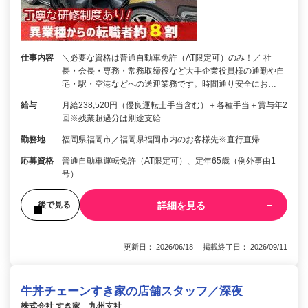
仕事内容
＼必要な資格は普通自動車免許（AT限定可）のみ！／ 社
長・会長・専務・常務取締役など大手企業役員様の通勤や自
宅・駅・空港などへの送迎業務です。時間通り安全にお…
給与
月給238,520円（優良運転士手当含む）＋各種手当＋賞与年2
回※残業超過分は別途支給
勤務地
福岡県福岡市／福岡県福岡市内のお客様先※直行直帰
応募資格
普通自動車運転免許（AT限定可）、定年65歳（例外事由1
号）
詳細を見る
後で見る
更新日： 2026/06/18 掲載終了日： 2026/09/11
牛丼チェーンすき家の店舗スタッフ／深夜
株式会社 すき家 九州支社