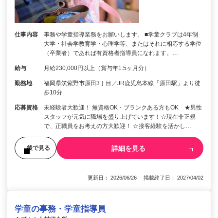
仕事内容
事務や学童指導業務をお願いします。 ■学童クラブは4年制
大学・社会学教育学・心理学等、またはそれに相応する学位
（卒業者）であれば有資格者指導員になれます。…
給与
月給230,000円以上（賞与年1.5ヶ月分）
勤務地
福岡県筑紫野市原田3丁目／JR鹿児島本線「原田駅」より徒
歩10分
応募資格
未経験者大歓迎！ 無資格OK・ブランクある方もOK ★男性
スタッフが元気に職場を盛り上げています！☆現在非正規
で、正職員をお考えの方大歓迎！ ☆接客経験を活かし…
詳細を見る
後で見る
更新日： 2026/06/26 掲載終了日： 2027/04/02
学童の事務・学童指導員