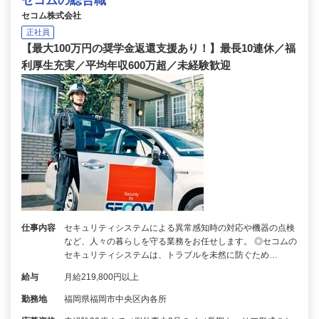
セコムの総合職
セコム株式会社
正社員
【最大100万円の奨学金返還支援あり！】最長10連休／福
利厚生充実／平均年収600万超／未経験歓迎
仕事内容
セキュリティシステムによる異常感知時の対応や機器の点検
など、人々の暮らしを守る業務をお任せします。 ◎セコムの
セキュリティシステムは、トラブルを未然に防ぐため…
給与
月給219,800円以上
勤務地
福岡県福岡市中央区内各所