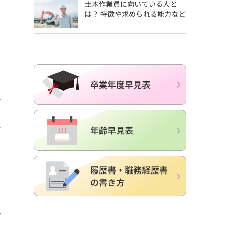
土木作業員に向いている人と
は？ 特徴や求められる能力など
ン
ン
。
さ
や