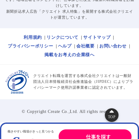
けしています。
新聞折込求人広告「クリエイト 求人特集」を展開する株式会社クリエイ
トが運営しています。
利用規約
リンクについて
サイトマップ
プライバシーポリシー
ヘルプ
会社概要
お問い合わせ
掲載をお考えの企業様へ
クリエイト転職を運営する株式会社クリエイトは一般財
団法人日本情報経済社会推進協会（JIPDEC）によりプラ
イバシーマーク使用許諾事業者に認定されています。
© Copyright Create Co.,Ltd. All rights reserved.
TOP
働きやすい職場がきっと見つかる
仕事を探す