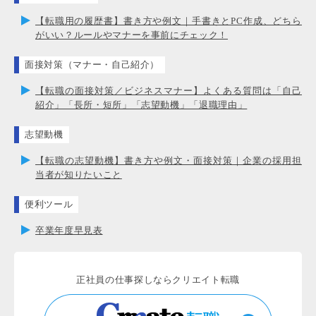
【転職用の履歴書】書き方や例文｜手書きとPC作成、どちら
がいい？ルールやマナーを事前にチェック！
面接対策（マナー・自己紹介）
【転職の面接対策／ビジネスマナー】よくある質問は「自己
紹介」「長所・短所」「志望動機」「退職理由」
志望動機
【転職の志望動機】書き方や例文・面接対策｜企業の採用担
当者が知りたいこと
便利ツール
卒業年度早見表
正社員の仕事探しならクリエイト転職