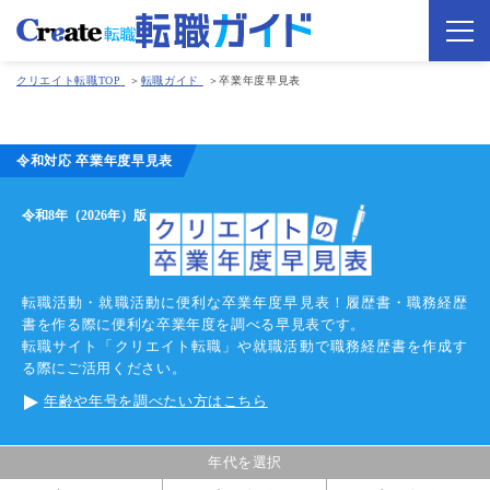
クリエイト転職TOP
転職ガイド
卒業年度早見表
令和対応 卒業年度早見表
令和8年（2026年）版
転職活動・就職活動に便利な卒業年度早見表！履歴書・職務経歴
書を作る際に便利な卒業年度を調べる早見表です。
転職サイト「クリエイト転職」や就職活動で職務経歴書を作成す
る際にご活用ください。
年齢や年号を調べたい方はこちら
年代を選択