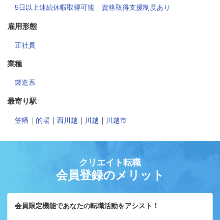
｜
5日以上連続休暇取得可能
資格取得支援制度あり
雇用形態
正社員
業種
製造系
最寄り駅
｜
｜
｜
｜
笠幡
的場
西川越
川越
川越市
クリエイト転職
会員登録のメリット
会員限定機能であなたの転職活動をアシスト！