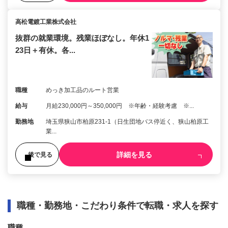
高松電鍍工業株式会社
抜群の就業環境。残業ほぼなし。年休1
23日＋有休。各...
職種
めっき加工品のルート営業
給与
月給230,000円～350,000円 ※年齢・経験考慮 ※...
勤務地
埼玉県狭山市柏原231-1（日生団地バス停近く、狭山柏原工
業...
詳細を見る
後で見る
職種・勤務地・こだわり条件で転職・求人を探す
職種