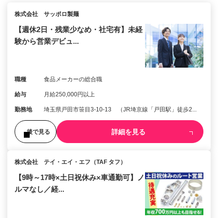
株式会社 サッポロ製麺
【週休2日・残業少なめ・社宅有】未経
験から営業デビュ...
職種
食品メーカーの総合職
給与
月給250,000円以上
勤務地
埼玉県戸田市笹目3-10-13 （JR埼京線「戸田駅」徒歩2...
詳細を見る
後で見る
株式会社 テイ・エイ・エフ（TAF タフ）
【9時～17時×土日祝休み×車通勤可】ノ
ルマなし／経...