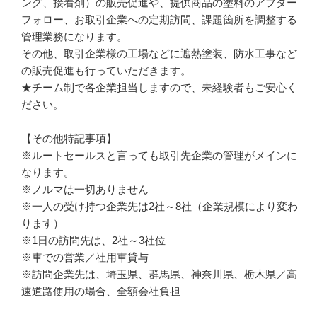
ング、接着剤）の販売促進や、提供商品の塗料のアフター
フォロー、お取引企業への定期訪問、課題箇所を調整する
管理業務になります。

その他、取引企業様の工場などに遮熱塗装、防水工事など
の販売促進も行っていただきます。

★チーム制で各企業担当しますので、未経験者もご安心く
ださい。

【その他特記事項】

※ルートセールスと言っても取引先企業の管理がメインに
なります。

※ノルマは一切ありません

※一人の受け持つ企業先は2社～8社（企業規模により変わ
ります）

※1日の訪問先は、2社～3社位

※車での営業／社用車貸与

※訪問企業先は、埼玉県、群馬県、神奈川県、栃木県／高
速道路使用の場合、全額会社負担
