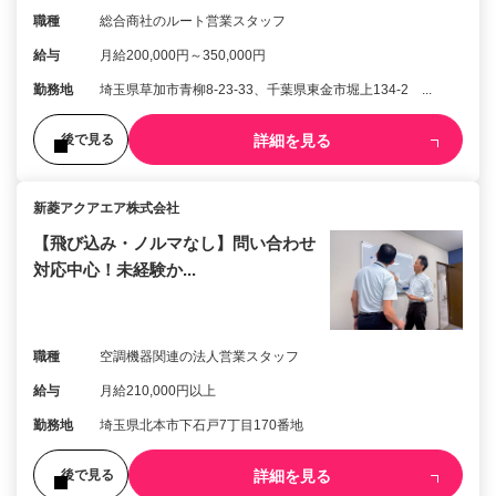
職種
総合商社のルート営業スタッフ
給与
月給200,000円～350,000円
勤務地
埼玉県草加市青柳8-23-33、千葉県東金市堀上134-2 ...
詳細を見る
後で見る
新菱アクアエア株式会社
【飛び込み・ノルマなし】問い合わせ
対応中心！未経験か...
職種
空調機器関連の法人営業スタッフ
給与
月給210,000円以上
勤務地
埼玉県北本市下石戸7丁目170番地
詳細を見る
後で見る