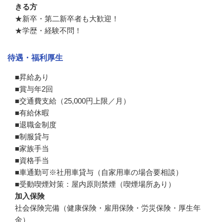
きる方
★新卒・第二新卒者も大歓迎！

★学歴・経験不問！
待遇・福利厚生
■昇給あり

■賞与年2回

■交通費支給（25,000円上限／月）

■有給休暇

■退職金制度

■制服貸与

■家族手当

■資格手当

■車通勤可※社用車貸与（自家用車の場合要相談）

■受動喫煙対策：屋内原則禁煙（喫煙場所あり）
加入保険
社会保険完備（健康保険・雇用保険・労災保険・厚生年
金）