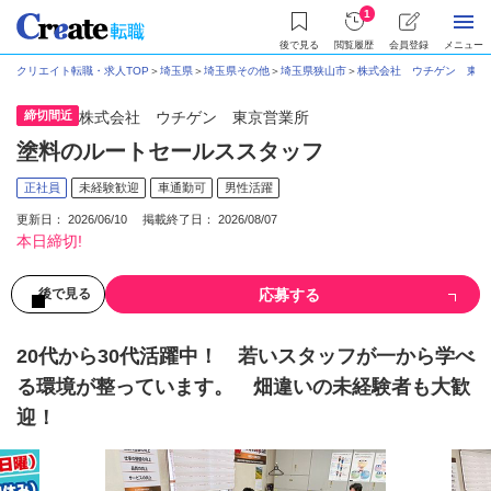
1
後で見る
閲覧履歴
会員登録
メニュー
クリエイト転職・求人TOP
＞
埼玉県
＞
埼玉県その他
＞
埼玉県狭山市
＞
株式会社 ウチゲン 東京
締切間近
株式会社 ウチゲン 東京営業所
塗料のルートセールススタッフ
正社員
未経験歓迎
車通勤可
男性活躍
更新日： 2026/06/10 掲載終了日： 2026/08/07
本日締切!
応募する
後で見る
20代から30代活躍中！ 若いスタッフが一から学べ
る環境が整っています。 畑違いの未経験者も大歓
迎！