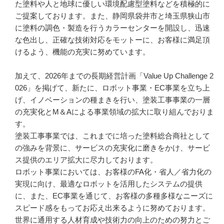
た塗料や人と地球に優しい環境配慮型塗料などを積極的に
ご提案しております。また、静岡県袋井市と埼玉県狭山市
に塗料の調色・製造を行うカラーセンターを開設し、迅速
な色出し、正確な技術対応をモットーに、お客様に満足頂
けるよう、機能の充実に努めています。

加えて、2026年までの長期経営計画「Value Up Challenge 2
026」を掲げて、新たに、ロボット事業・EC事業を立ち上
げ、イノベーションの種まきを行い、塗装工事事業の一層
の充実化とM＆Aによる事業領域の拡大に取り組んでおりま
す。

塗装工事事業では、これまでに培った塗料総合商社として
の強みを背景に、サービスの充実化に磨きをかけ、サービ
ス提供のエリア拡大に尽力しております。

ロボット事業においては、お客様のFA化・省人／省力化の
実現に向け、最適なロボットを活用したシステムの提供
に、また、EC事業を通じて、お客様の多種多様なニーズに
スピード感をもってお応え出来るように努めております。

世界に通用する人材育成や技術力の向上のための努力とご