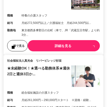
職種
特養の介護スタッフ
給与
月給272,500円以上／介護福祉士 月給244,500円以...
勤務地
東京都西多摩郡日の出町（車で、JR「武蔵五日市駅」より約
3分...
詳細を見る
後で見る
社会福祉法人真光会 リバービレッジ杉並
★未経験OK！★選べる勤務体系★週休
2日と週休3日か...
職種
総合福祉施設の介護スタッフ
給与
月給261,000円～290,000円スタート ※資格・経験...