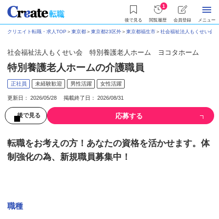
1
後で見る
閲覧履歴
会員登録
メニュー
クリエイト転職・求人TOP
＞
東京都
＞
東京都23区外
＞
東京都福生市
＞
社会福祉法人もくせい会 
社会福祉法人もくせい会 特別養護老人ホーム ヨコタホーム
特別養護老人ホームの介護職員
正社員
未経験歓迎
男性活躍
女性活躍
更新日： 2026/05/28 掲載終了日： 2026/08/31
応募する
後で見る
転職をお考えの方！あなたの資格を活かせます。体
制強化の為、新規職員募集中！
募集情報
職種