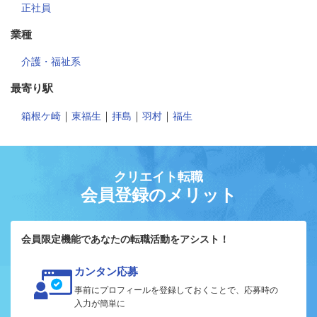
正社員
業種
介護・福祉系
最寄り駅
｜
｜
｜
｜
箱根ケ崎
東福生
拝島
羽村
福生
クリエイト転職
会員登録のメリット
会員限定機能であなたの転職活動をアシスト！
カンタン応募
事前にプロフィールを登録しておくことで、応募時の
入力が簡単に