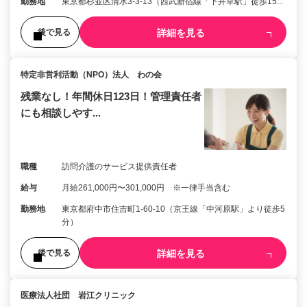
勤務地
東京都杉並区清水3-3-13（西武新宿線「下井草駅」徒歩15...
詳細を見る
後で見る
特定非営利活動（NPO）法人 わの会
残業なし！年間休日123日！管理責任者
にも相談しやす...
職種
訪問介護のサービス提供責任者
給与
月給261,000円〜301,000円 ※一律手当含む
勤務地
東京都府中市住吉町1-60-10（京王線「中河原駅」より徒歩5
分）
詳細を見る
後で見る
医療法人社団 岩江クリニック