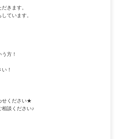
ただきます。

ちしています。

いう方！



さい！

わせください★

ご相談ください♪