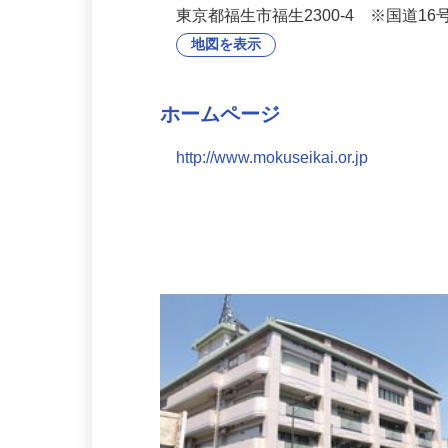
社会福祉法人もくせい会　特別養護老
※転勤の可能性：なし
東京都福生市福生2300-4 ※国道1
地図を表示
ホームページ
http://www.mokuseikai.or.jp
会社の特徴・魅力