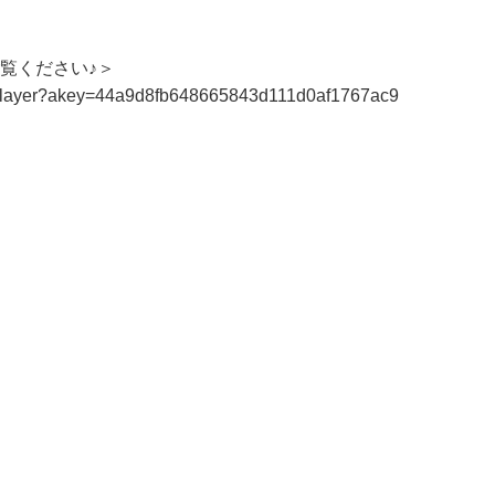


覧ください♪＞

up/#/player?akey=44a9d8fb648665843d111d0af1767ac9