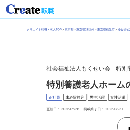
クリエイト転職・求人TOP
＞
東京都
＞
東京都23区外
＞
東京都福生市
＞
社会福
社会福祉法人もくせい会 特別
特別養護老人ホーム
正社員
未経験歓迎
男性活躍
女性活躍
更新日： 2026/05/28 掲載終了日： 2026/08/31