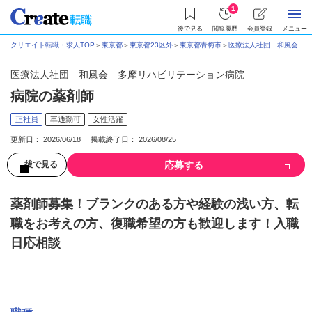
1
後で見る
閲覧履歴
会員登録
メニュー
クリエイト転職・求人TOP
＞
東京都
＞
東京都23区外
＞
東京都青梅市
＞
医療法人社団 和風会 多
医療法人社団 和風会 多摩リハビリテーション病院
病院の薬剤師
正社員
車通勤可
女性活躍
更新日： 2026/06/18 掲載終了日： 2026/08/25
応募する
後で見る
薬剤師募集！ブランクのある方や経験の浅い方、転
職をお考えの方、復職希望の方も歓迎します！入職
日応相談
募集情報