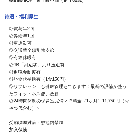
薬剤師免許 ★年齢不問（定年65歳）
待遇・福利厚生
◎賞与年2回　

◎昇給年1回　

◎車通勤可　

◎交通費全額別途支給　

◎有給休暇有

◎JR「河辺駅」より送迎有　

◎退職金制度有　

◎昼食代補助有（1食150円）

◎リフレッシュも健康管理もできます！最新の設備が整っ
たフィットネス使い放題！

◎24時間体制の保育室完備＜※料金（1ヶ月）11,750円（お
やつ代含む）＞

受動喫煙対策：敷地内禁煙
加入保険