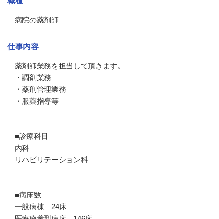
職種
病院の薬剤師
仕事内容
薬剤師業務を担当して頂きます。

・調剤業務

・薬剤管理業務

・服薬指導等

■診療科目

内科

リハビリテーション科

■病床数

一般病棟　24床

医療療養型病床　146床
