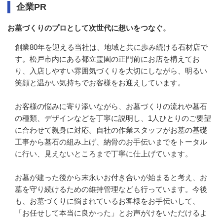
企業PR
お墓づくりのプロとして次世代に想いをつなぐ。
創業80年を迎える当社は、地域と共に歩み続ける石材店で
す。松戸市内にある都立霊園の正門前にお店を構えてお
り、入店しやすい雰囲気づくりを大切にしながら、明るい
笑顔と温かい気持ちでお客様をお迎えしています。

お客様の悩みに寄り添いながら、お墓づくりの流れや墓石
の種類、デザインなどを丁寧に説明し、1人ひとりのご要望
に合わせて親身に対応。自社の作業スタッフがお墓の基礎
工事から墓石の組み上げ、納骨のお手伝いまでをトータル
に行い、見えないところまで丁寧に仕上げています。

お墓が建った後から末永いお付き合いが始まると考え、お
墓を守り続けるための維持管理なども行っています。今後
も、お墓づくりに悩まれているお客様をお手伝いして、
「お任せして本当に良かった」とお声がけをいただけるよ