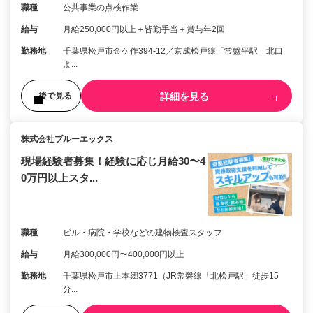
職種
公共事業の点検作業
給与
月給250,000円以上＋皆勤手当＋賞与年2回
勤務地
千葉県松戸市金ケ作394-12／京成松戸線「常盤平駅」北口
よ...
詳細を見る
後で見る
株式会社ブルーエックス
現場経験者募集！経験に応じ月給30〜4
0万円以上スタ...
職種
ビル・病院・学校などの建物検査スタッフ
給与
月給300,000円〜400,000円以上
勤務地
千葉県松戸市上本郷3771（JR常磐線「北松戸駅」徒歩15
分...