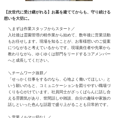
【次世代に受け継がれる】お墓を建ててからも、守り続ける
想いを大切に。
＼まずは作業スタッフからスタート／

入社後は霊園管理の軽作業から始めて、数年後に営業活動
もお任せします。現場を知ることが、お客様想いのご提案
につながると考えているからです。現場責任者や先輩から
教わりながら、ゆくゆくは部門をリードするコアメンバー
へと成長してください。

＼チームワーク抜群／

「せっかく仕事をするのなら、心地よく働いてほしい」と
いう願いのもと、コミュニケーションを図りやすい職場づ
くりを心がけています。社員同士がざっくばらんに話し合
える雰囲気があり、世間話しや雑談、自分の趣味や家族の
話しといった色んな話題で盛り上がることも日常的です。

＼営業ノルマ一切なし／
