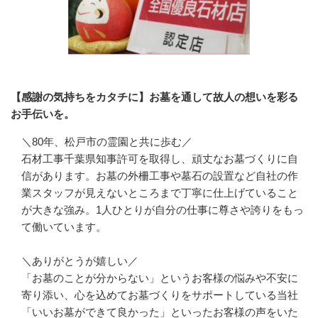
【感謝の気持ちをカタチに】お墓を通して故人の想いを彩る
お手伝いを。
＼80年、松戸市の霊園と共に歩む／

石材工事千葉県知事許可を取得し、頑丈なお墓づくりに自
信があります。お墓の外柵工事や墓石の設置など自社の作
業スタッフが見えないところまで丁寧に仕上げていること
が大きな強み。1人ひとりが自分の仕事に尊さや誇りをもっ
て働いています。

＼ありがとうが嬉しい／

「お墓のことが分からない」というお客様の悩みや不安に
寄り添い、心を込めてお墓づくりをサポートしている当社
「いいお墓ができて良かった」といったお客様の声をいた