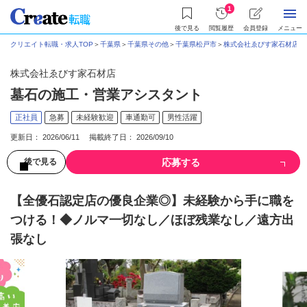
1
後で見る
閲覧履歴
会員登録
メニュー
クリエイト転職・求人TOP
＞
千葉県
＞
千葉県その他
＞
千葉県松戸市
＞
株式会社ゑびす家石材店
＞
株式会社ゑびす家石材店
墓石の施工・営業アシスタント
正社員
急募
未経験歓迎
車通勤可
男性活躍
更新日： 2026/06/11 掲載終了日： 2026/09/10
応募する
後で見る
【全優石認定店の優良企業◎】未経験から手に職を
つける！◆ノルマ一切なし／ほぼ残業なし／遠方出
張なし