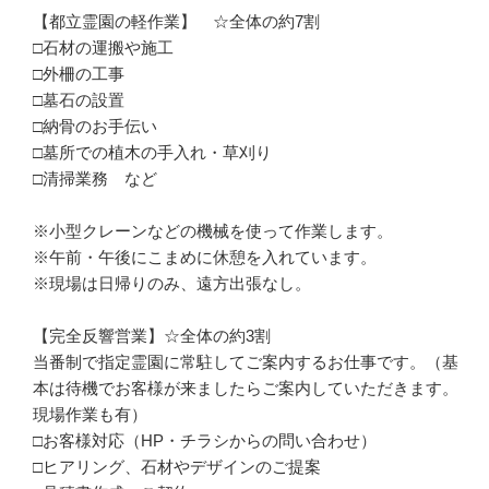
【都立霊園の軽作業】　☆全体の約7割

□石材の運搬や施工

□外柵の工事

□墓石の設置

□納骨のお手伝い

□墓所での植木の手入れ・草刈り

□清掃業務　など

※小型クレーンなどの機械を使って作業します。

※午前・午後にこまめに休憩を入れています。

※現場は日帰りのみ、遠方出張なし。

【完全反響営業】☆全体の約3割

当番制で指定霊園に常駐してご案内するお仕事です。（基
本は待機でお客様が来ましたらご案内していただきます。
現場作業も有）

□お客様対応（HP・チラシからの問い合わせ）

□ヒアリング、石材やデザインのご提案
