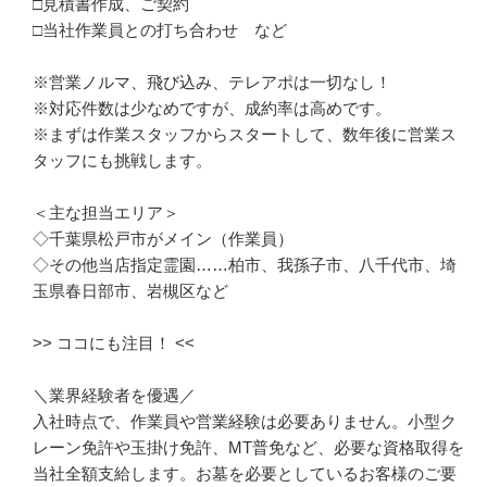
□見積書作成、ご契約

□当社作業員との打ち合わせ　など

※営業ノルマ、飛び込み、テレアポは一切なし！

※対応件数は少なめですが、成約率は高めです。

※まずは作業スタッフからスタートして、数年後に営業ス
タッフにも挑戦します。

＜主な担当エリア＞

◇千葉県松戸市がメイン（作業員）

◇その他当店指定霊園……柏市、我孫子市、八千代市、埼
玉県春日部市、岩槻区など

>> ココにも注目！ <<

＼業界経験者を優遇／

入社時点で、作業員や営業経験は必要ありません。小型ク
レーン免許や玉掛け免許、MT普免など、必要な資格取得を
当社全額支給します。お墓を必要としているお客様のご要