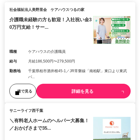
社会福祉法人美野里会 ケアハウスつるの家
介護職未経験の方も歓迎！入社祝い金3
0万円支給！サー...
職種
ケアハウスの介護職員
給与
月給186,500円〜279,500円
勤務地
千葉県柏市酒井根45-1／JR常磐線「南柏駅」東口より東武
バ...
詳細を見る
後で見る
サニーライフ西千葉
＼有料老人ホームのヘルパー大募集！
／おかげさまで35...