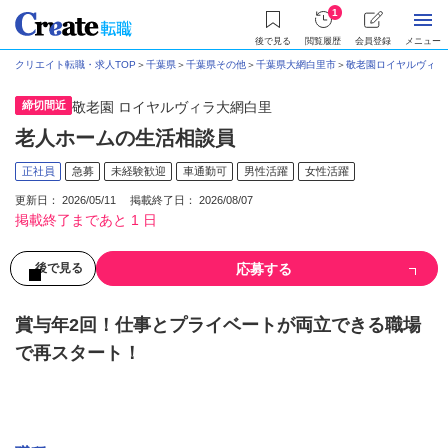
1
後で見る
閲覧履歴
会員登録
メニュー
クリエイト転職・求人TOP
＞
千葉県
＞
千葉県その他
＞
千葉県大網白里市
＞
敬老園ロイヤルヴィラ
締切間近
敬老園 ロイヤルヴィラ大網白里
老人ホームの生活相談員
正社員
急募
未経験歓迎
車通勤可
男性活躍
女性活躍
更新日： 2026/05/11 掲載終了日： 2026/08/07
掲載終了まであと 1 日
応募する
後で見る
賞与年2回！仕事とプライベートが両立できる職場
で再スタート！
募集情報