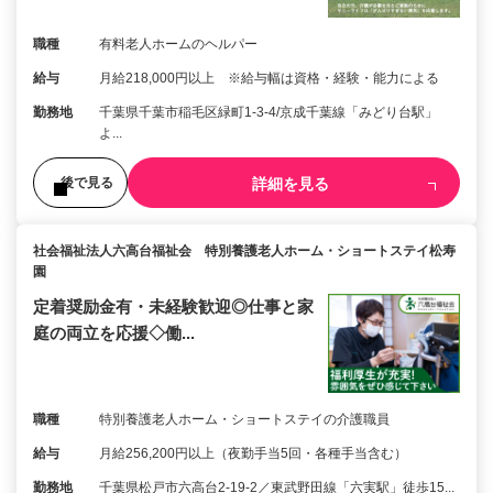
職種
有料老人ホームのヘルパー
給与
月給218,000円以上 ※給与幅は資格・経験・能力による
勤務地
千葉県千葉市稲毛区緑町1-3-4/京成千葉線「みどり台駅」
よ...
詳細を見る
後で見る
社会福祉法人六高台福祉会 特別養護老人ホーム・ショートステイ松寿
園
定着奨励金有・未経験歓迎◎仕事と家
庭の両立を応援◇働...
職種
特別養護老人ホーム・ショートステイの介護職員
給与
月給256,200円以上（夜勤手当5回・各種手当含む）
勤務地
千葉県松戸市六高台2‑19‑2／東武野田線「六実駅」徒歩15...