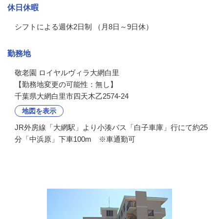
休日休暇
シフトによる週休2日制 （月8日～9日休）
勤務地
敬老園 ロイヤルヴィラ大網白里

【勤務地変更の可能性：無し】
千葉県大網白里市四天木乙2574-24
地図を表示
JR外房線「大網駅」より小湊バス「白子車庫」行にて約25
分「中浜原」下車100m ※車通勤可
会社の特徴・魅力