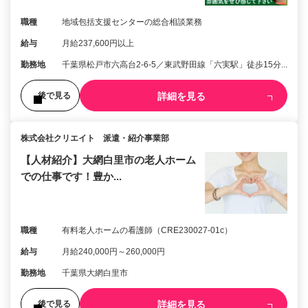
職種
地域包括支援センターの総合相談業務
給与
月給237,600円以上
勤務地
千葉県松戸市六高台2‑6-5／東武野田線「六実駅」徒歩15分...
詳細を見る
後で見る
株式会社クリエイト 派遣・紹介事業部
【人材紹介】大網白里市の老人ホーム
での仕事です！豊か...
職種
有料老人ホームの看護師（CRE230027-01c）
給与
月給240,000円～260,000円
勤務地
千葉県大網白里市
詳細を見る
後で見る