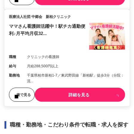
医療法人社団 中郷会 新柏クリニック
ママさん看護師活躍中！駅チカ通勤便
利♪月平均月収32...
職種
クリニックの看護師
給与
月給288,500円以上
勤務地
千葉県柏市新柏1-7／東武野田線「新柏駅」徒歩3分（分院：
流...
詳細を見る
後で見る
職種・勤務地・こだわり条件で転職・求人を探す