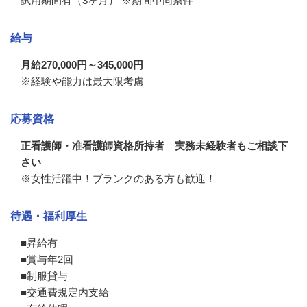
試用期間有（3ヶ月） ※期間中同条件
給与
月給270,000円～345,000円
※経験や能力は最大限考慮
応募資格
正看護師・准看護師資格所持者 実務未経験者もご相談下
さい
※女性活躍中！ブランクのある方も歓迎！
待遇・福利厚生
■昇給有

■賞与年2回

■制服貸与

■交通費規定内支給
