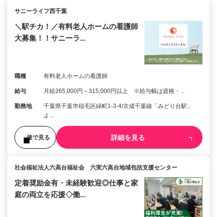
サニーライフ西千葉
＼駅チカ！／有料老人ホームの看護師
大募集！！サニーラ...
職種
有料老人ホームの看護師
給与
月給265,000円～315,000円以上 ※給与幅は資格・...
勤務地
千葉県千葉市稲毛区緑町1-3-4/京成千葉線「みどり台駅」
よ...
詳細を見る
後で見る
社会福祉法人六高台福祉会 六実六高台地域包括支援センター
定着奨励金有・未経験歓迎◎仕事と家
庭の両立を応援◇働...