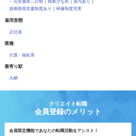
｜
｜
｜
完全週休二日制
残業少なめ
賞与あり
｜
資格取得支援制度あり
研修制度充実
雇用形態
正社員
業種
介護・福祉系
最寄り駅
大網
クリエイト転職
会員登録のメリット
会員限定機能であなたの転職活動をアシスト！