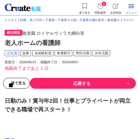
1
後で見る
閲覧履歴
会員登録
メニュー
クリエイト転職・求人TOP
＞
千葉県
＞
千葉県その他
＞
千葉県大網白里市
＞
敬老園ロイヤルヴィラ
締切間近
敬老園 ロイヤルヴィラ大網白里
老人ホームの看護師
正社員
急募
未経験歓迎
車通勤可
男性活躍
女性活躍
更新日： 2026/05/14 掲載終了日： 2026/08/07
掲載終了まであと 1 日
応募する
後で見る
日勤のみ！賞与年2回！仕事とプライベートが両立
できる職場で再スタート！
募集情報