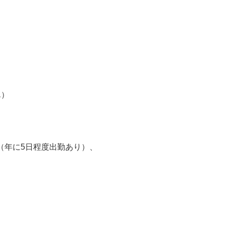
・労災保険・厚生年金）
ん）
（年に5日程度出勤あり）、
