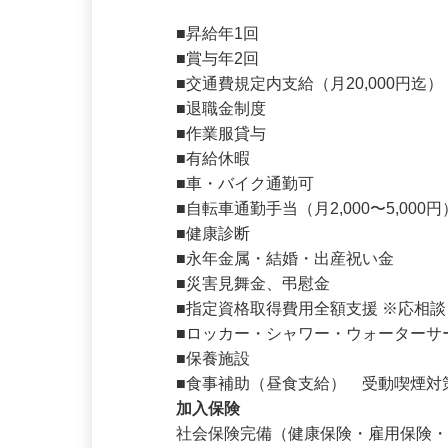
待遇・福利厚生
■昇給年1回

■賞与年2回

■交通費規定内支給（月20,000円迄）
■退職金制度

■作業服貸与

■有給休暇

■車・バイク通勤可

■自転車通勤手当（月2,000〜5,000円
■健康診断

■永年金属・結婚・出産祝い金

■災害見舞金、弔慰金

■指定資格取得費用全額支援 ※応相談
■ロッカー・シャワー・ウォーターサ
■保養施設

■食事補助（昼食支給）　受動喫煙