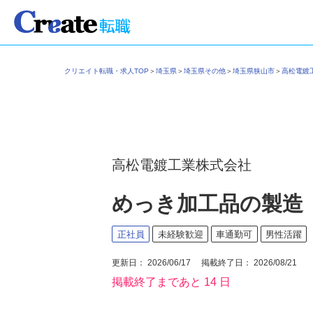
クリエイト転職・求人TOP
＞
埼玉県
＞
埼玉県その他
＞
埼玉県狭山市
＞
高松電
高松電鍍工業株式会社
めっき加工品の製造
正社員
未経験歓迎
車通勤可
男性活躍
更新日： 2026/06/17 掲載終了日： 2026/08/21
掲載終了まであと 14 日