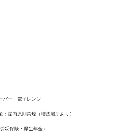


）



ーバー・電子レンジ

対策：屋内原則禁煙（喫煙場所あり）