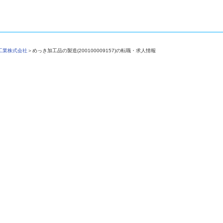
鍍工業株式会社
＞
めっき加工品の製造(200100009157)の転職・求人情報