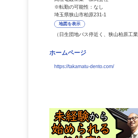
勤務地
高松電鍍工業　株式会社

※転勤の可能性：なし
埼玉県狭山市柏原231-1
地図を表示
（日生団地バス停近く、狭山柏原工
ホームページ
https://takamatu-dento.com/
会社の特徴・魅力