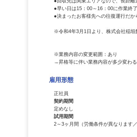
＼ココがポイント／

●回収先は関東エリアなので、長距離
●早い日は15：00～16：00に作業終
●決まったお客様先への往復運行だか
※令和4年3月1日より、株式会社稲
※業務内容の変更範囲：あり

→昇格等に伴い業務内容が多少変わ
雇用形態
正社員
契約期間
定めなし
試用期間
2～3ヶ月間（労働条件が異なります