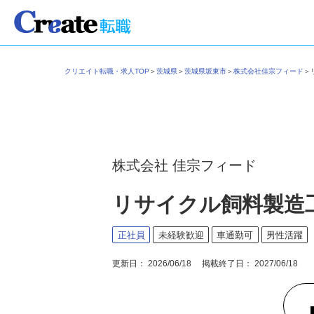
クリエイト転職・求人TOP
＞
茨城県
＞
茨城県坂東市
＞
株式会社佳宗フィード
株式会社 佳宗フィード
リサイクル飼料製造
正社員
未経験歓迎
車通勤可
男性活躍
更新日： 2026/06/18 掲載終了日： 2027/06/18