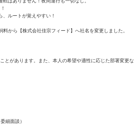
運転はありません！夜間運行も一切なし。

了！

ら、ルートが覚えやすい！

垣飼料から【株式会社佳宗フィード】へ社名を変更しました。

ることがあります。また、本人の希望や適性に応じた部署変更
／委細面談）