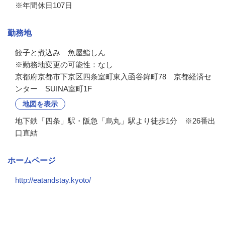
※年間休日107日
勤務地
餃子と煮込み　魚屋鮨しん

※勤務地変更の可能性：なし
京都府京都市下京区四条室町東入函谷鉾町78 京都経済セ
ンター SUINA室町1F
地図を表示
地下鉄「四条」駅・阪急「烏丸」駅より徒歩1分 ※26番出
口直結
ホームページ
http://eatandstay.kyoto/
会社の特徴・魅力