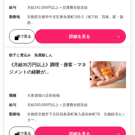
給与
月給242,000円以上＋交通費全額支給
勤務地
京都府京都市中京区東魚屋町169-2（地下鉄「四条」駅・阪
急...
詳細を見る
後で見る
餃子と煮込み 魚屋鮨しん
《月給35万円以上》調理・接客・マネ
ジメントの経験が...
職種
大衆酒場の店長候補
給与
月給350,000円以上＋交通費全額支給
勤務地
京都府京都市下京区四条室町東入函谷鉾町78 京都経済セン
ター...
詳細を見る
後で見る