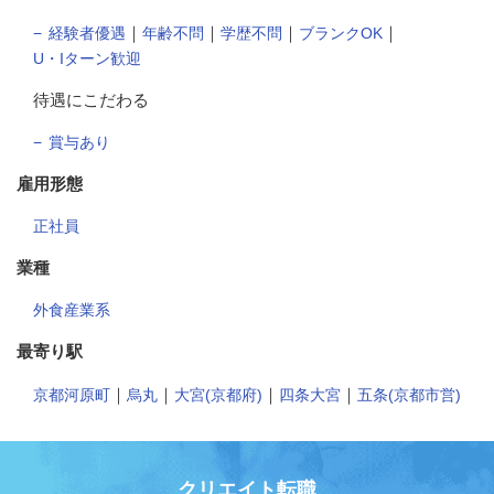
｜
｜
｜
｜
経験者優遇
年齢不問
学歴不問
ブランクOK
U・Iターン歓迎
待遇にこだわる
賞与あり
雇用形態
正社員
業種
外食産業系
最寄り駅
｜
｜
｜
｜
京都河原町
烏丸
大宮(京都府)
四条大宮
五条(京都市営)
クリエイト転職