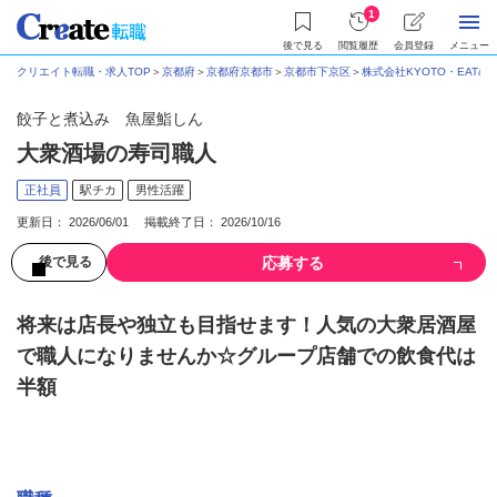
1
後で見る
閲覧履歴
会員登録
メニュー
クリエイト転職・求人TOP
＞
京都府
＞
京都府京都市
＞
京都市下京区
＞
株式会社KYOTO・EAT&ST
餃子と煮込み 魚屋鮨しん
大衆酒場の寿司職人
正社員
駅チカ
男性活躍
更新日： 2026/06/01 掲載終了日： 2026/10/16
応募する
後で見る
将来は店長や独立も目指せます！人気の大衆居酒屋
で職人になりませんか☆グループ店舗での飲食代は
半額
募集情報