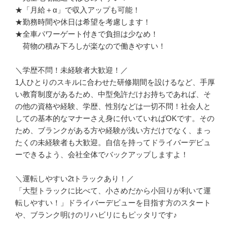
★「月給＋α」で収入アップも可能！

★勤務時間や休日は希望を考慮します！

★全車パワーゲート付きで負担は少なめ！

　荷物の積み下ろしが楽なので働きやすい！

＼学歴不問！未経験者大歓迎！／

1人ひとりのスキルに合わせた研修期間を設けるなど、手厚
い教育制度があるため、中型免許だけお持ちであれば、そ
の他の資格や経験、学歴、性別などは一切不問！社会人と
しての基本的なマナーさえ身に付いていればOKです。その
ため、ブランクがある方や経験が浅い方だけでなく、まっ
たくの未経験者も大歓迎。自信を持ってドライバーデビュ
ーできるよう、会社全体でバックアップしますよ！

＼運転しやすい2tトラックあり！／

「大型トラックに比べて、小さめだから小回りが利いて運
転しやすい！」ドライバーデビューを目指す方のスタート
や、ブランク明けのリハビリにもピッタリです♪
