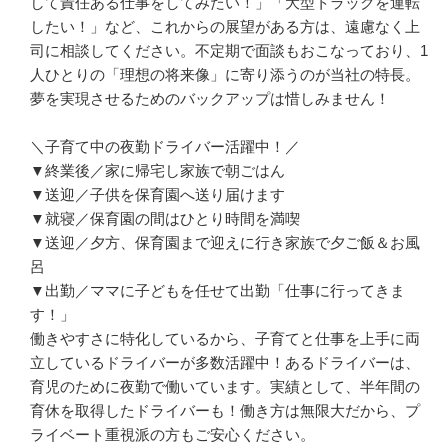
して責任ある仕事をしてみたい！」「大型トラックを運転
したい！」など、これからの展望がある方は、遠慮なく上
司に相談してください。不定期で面談もおこなっており、1
人ひとりの「理想の将来像」に寄り添うのが当社の特長。
夢を実現させるためのバックアップは惜しみません！

＼子育て中の夜勤ドライバー活躍中！／

▼終業後／家に帰宅し家族で朝ごはん

▼送迎／子供を保育園へ送り届けます

▼就寝／保育園の間はひとり時間を満喫

▼送迎／夕方、保育園まで迎えに行き家族で夕ご飯＆お風
呂

▼出勤／ママに子どもを任せて出勤「仕事に行ってきま
す！」

働きやすさに特化しているから、子育てと仕事を上手に両
立しているドライバーが多数活躍中！あるドライバーは、
育児のために夜勤で働いています。実績として、半年間の
育休を取得したドライバーも！働き方は無限大だから、プ
ライベート重視派の方もご安心ください。