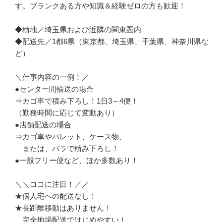
す。ブランクある方や知識＆経験ゼロの方も歓迎！

◆積地／埼玉県および近隣の関東圏内

◆配送先／1都6県（東京都、埼玉県、千葉県、神奈川県な
ど）

＼仕事内容の一例！／

●センター間輸送の場合

⇒カゴ車で積み下ろし！1日3～4便！

（勤務時間に応じて変動あり）

●店舗配送の場合

⇒カゴ車やパレット、ケース物、

　または、バラで積み下ろし！

●一般フリー便など、ほか多数あり！

＼＼ココに注目！／／

★個人宅への配送なし！

★長距離移動はありません！

　完全地場配送ではじめやすい！
