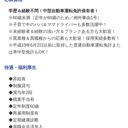
学歴＆経験不問！中型自動車運転免許保有者！
※60歳未満（定年が60歳のため／例外事由1号）

※子育て中のパパ＆ママドライバーも多数活躍中！

※未経験者＆経験の浅い方＆ブランクある方も大歓迎！

※異業種＆異職種からの応募も大歓迎！採用実績多数有！

※平成19年6月2日以前に取得した普通自動車運転免許また
は準中型免許もOK！
待遇・福利厚生
◆昇給有

◆制服貸与

◆賞与年2回

◆残業手当有

◆定年制度60歳

◆再雇用制度有

◆定期健康診断

◆退職金共済加入
