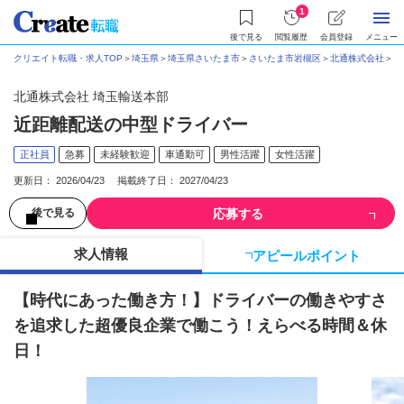
1
後で見る
閲覧履歴
会員登録
メニュー
クリエイト転職・求人TOP
＞
埼玉県
＞
埼玉県さいたま市
＞
さいたま市岩槻区
＞
北通株式会社
＞
近
北通株式会社 埼玉輸送本部
近距離配送の中型ドライバー
正社員
急募
未経験歓迎
車通勤可
男性活躍
女性活躍
更新日： 2026/04/23 掲載終了日： 2027/04/23
応募する
後で見る
求人情報
アピールポイント
【時代にあった働き方！】ドライバーの働きやすさ
を追求した超優良企業で働こう！えらべる時間＆休
日！