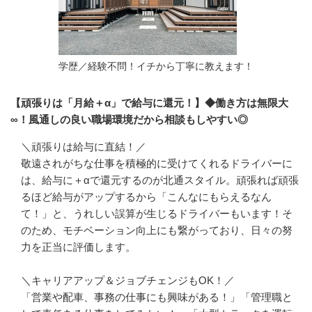
学歴／経験不問！イチから丁寧に教えます！
【頑張りは「月給＋α」で給与に還元！】◆働き方は無限大
∞！風通しの良い職場環境だから相談もしやすい◎
＼頑張りは給与に直結！／

敬遠されがちな仕事を積極的に受けてくれるドライバーに
は、給与に＋αで還元するのが北通スタイル。頑張れば頑張
るほど給与がアップするから「こんなにもらえるなん
て！」と、うれしい誤算が生じるドライバーもいます！そ
のため、モチベーション向上にも繋がっており、日々の努
力を正当に評価します。

＼キャリアアップ＆ジョブチェンジもOK！／

「営業や配車、事務の仕事にも興味がある！」「管理職と