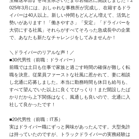
玉輸送本部】を埼玉県さいたま市岩槻区に開設しました！2
025年3月には、おしゃれな事務所が完成し、在籍するドラ
イバーは40人以上。新しい仲間もどんどん増えて、活気と
勢いがあります！「働きやすさ」「安定」「ドライバーを
大切にする社風」それらがすべてそろった急成長中の企業
で、あなたも新たなチャレンジをしてみませんか！

＼ドライバーのリアルな声！／

■30代男性（前職：ドライバー）

前職では土日も仕事で家族と過ごす時間の確保が難しく転
職を決意。従業員ファーストな社風に惹かれて、妻に相談
し北通に応募しました。本当に勤務時間も休日も給与も、
すべて望んでいた以上に良くてびっくり！まだ開設したば
かりだから上下関係はなく、風通しも良いので、北通に入
社して良かったです！

■20代男性（前職：IT系）

実はドライバー職にずっと興味があったんです。大型免許
は持っていたのですが、トラックドライバーの実務経験は