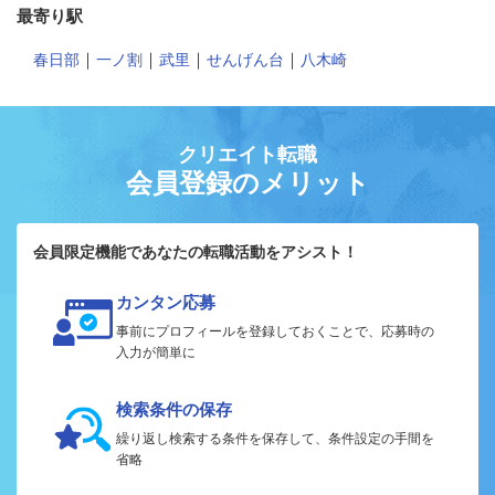
最寄り駅
｜
｜
｜
｜
春日部
一ノ割
武里
せんげん台
八木崎
クリエイト転職
会員登録のメリット
会員限定機能であなたの転職活動をアシスト！
カンタン応募
事前にプロフィールを登録しておくことで、応募時の
入力が簡単に
検索条件の保存
繰り返し検索する条件を保存して、条件設定の手間を
省略