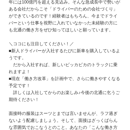
年には100億円を超える見込み。そんな急成長中で勢いが
ある会社だからこそ「ドライバーのための会社づくり」
ができているのです！経験者はもちろん、今までドライ
バーという仕事を視野に入れていなかった未経験の方に
も北通の働き方をぜひ知ってほしいと願っています。

＼ココにも注目してください！／

■新人ドライバーが入社するたびに新車を購入しているよ
うです。

　だから入社すれば、新しいピッカピカのトラックに乗
れますよ！

■現在「働き方改革」を計画中で、さらに働きやすくなる
予定です！

　詳しくは入社してからのお楽しみ♪今後の北通に乞うご
期待ください！

面接時の服装はスーツとまでは言いませんが、ラフ過ぎ
ないよう配慮しましょう。そして、面接はざっくばらん
な雰囲気でおこなうとのこと。あなたの「こんな働き方