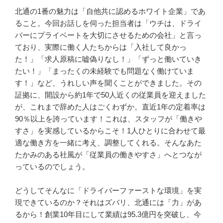
北通の1番の魅力は「自他共に認めるホワイト企業」であ
ること。今回お話しを伺った担当者は「ウチは、ドライ
バーにプライベートを大切にさせるための会社」と言っ
ており、実際に働く人たちからは「入社して良かっ
た！」「求人原稿に嘘偽りなし！」「ずっと働いていき
たい！」「まったくの未経験でも問題なく働けていま
す！」など、うれしい声を聞くことができました。その
証拠に、開設から約1年で50人近くの従業員を迎えました
が、これまで辞めた人はごくわずか。直近1年の定着率は
90％以上を誇っています！これは、スタッフが「働きや
すさ」を実感しているからこそ！1人ひとりに合わせて最
適な働き方を一緒に考え、調整してくれる。そんなあた
たかみのある社風が「従業員の働きやすさ」へとつなが
っているのでしょう。

どうしてそんなに「ドライバーファーストな環境」を実
現できているのか？それはズバリ、北通には「力」があ
るから！創業10年目にして業績は95.3億円を突破し、今