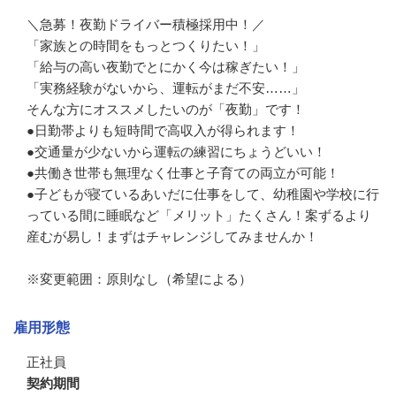
＼急募！夜勤ドライバー積極採用中！／

「家族との時間をもっとつくりたい！」

「給与の高い夜勤でとにかく今は稼ぎたい！」

「実務経験がないから、運転がまだ不安……」

そんな方にオススメしたいのが「夜勤」です！

●日勤帯よりも短時間で高収入が得られます！

●交通量が少ないから運転の練習にちょうどいい！

●共働き世帯も無理なく仕事と子育ての両立が可能！

●子どもが寝ているあいだに仕事をして、幼稚園や学校に行
っている間に睡眠など「メリット」たくさん！案ずるより
産むが易し！まずはチャレンジしてみませんか！

※変更範囲：原則なし（希望による）
雇用形態
正社員
契約期間