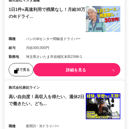
株式会社マスダ運輸
1日1件×高速利用で残業なし！月給30万
の4tドライ...
職種
パンの4tセンター間輸送ドライバー
給与
月給300,000円
勤務地
埼玉県さいたま市岩槻区末田2398-1
詳細を見る
後で見る
株式会社麻妃ライン
高い自由度！高収入を得たい、週休2日
で働きたい、どち...
職種
夜間2t・3tドライバー