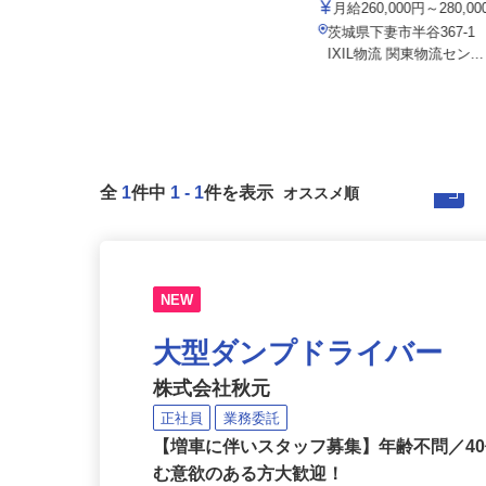
桜の宮ゴルフ倶楽部
株式会社 Kライン 下妻営
月給220,000円～250,000円
月給260,000円～280,
茨城県笠間市小原2811（JR友部駅
茨城県下妻市半谷367-
から車で10分）
IXIL物流 関東物流セン..
全
1
件中
1
-
1
件を表示
NEW
大型ダンプドライバー
株式会社秋元
正社員
業務委託
【増車に伴いスタッフ募集】年齢不問／4