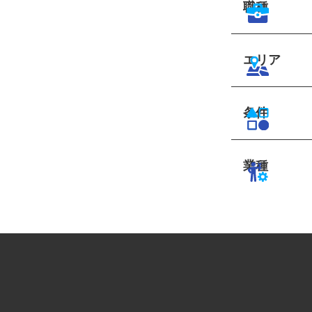
職種
エリア
条件
業種