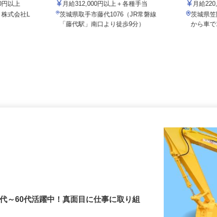
業所
リニック
桜の宮ゴ
000円以上
月給312,000円以上＋各種手当
月給22
1 株式会社L
茨城県取手市藤代1076（JR常磐線
茨城県
.
「藤代駅」南口より徒歩9分）
から車
0代～60代活躍中！真面目に仕事に取り組