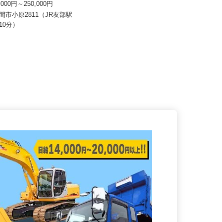
ルフ倶楽部
株式会社 Kライン 下妻営業所
0,000円～250,000円
月給260,000円～280,000円以上
笠間市小原2811（JR友部駅
茨城県下妻市半谷367-1 株式会社L
で10分）
IXIL物流 関東物流セン...