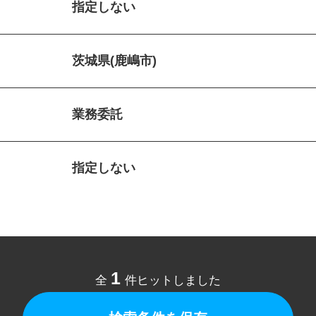
指定しない
茨城県(鹿嶋市)
業務委託
指定しない
1
全
件ヒットしました