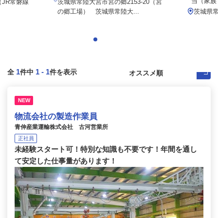
当（家族・
（JR常磐線
茨城県常陸大宮市宮の郷2153-20（宮
の郷工場） 茨城県常陸大...
茨城県常
1
1
-
1
全
件中
件を表示
NEW
物流会社の製造作業員
青伸産業運輸株式会社 古河営業所
正社員
未経験スタート可！特別な知識も不要です！年間を通し
て安定した仕事量があります！