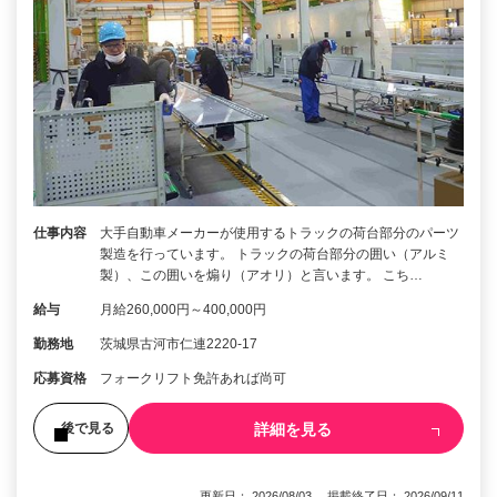
仕事内容
大手自動車メーカーが使用するトラックの荷台部分のパーツ
製造を行っています。 トラックの荷台部分の囲い（アルミ
製）、この囲いを煽り（アオリ）と言います。 こち…
給与
月給260,000円～400,000円
勤務地
茨城県古河市仁連2220-17
応募資格
フォークリフト免許あれば尚可
詳細を見る
後で見る
更新日： 2026/08/03 掲載終了日： 2026/09/11