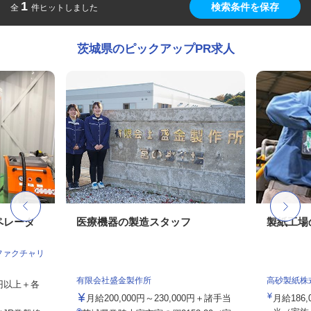
1
検索条件を保存
全
件ヒットしました
茨城県のピックアップPR求人
ペレータ
医療機器の製造スタッフ
製紙工場
ファクチャリ
有限会社盛金製作所
高砂製紙株
00円以上＋各
月給200,000円～230,000円＋諸手当
月給186,