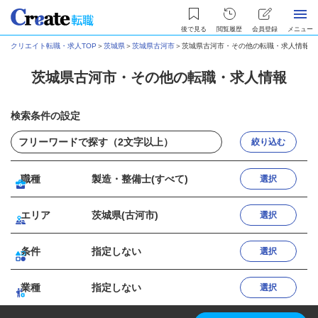
後で見る
閲覧履歴
会員登録
メニュー
クリエイト転職・求人TOP
＞
茨城県
＞
茨城県古河市
＞
茨城県古河市・その他の転職・求人情報
茨城県古河市・その他の転職・求人情報
検索条件の設定
絞り込む
職種
製造・整備士(すべて)
選択
エリア
茨城県(古河市)
選択
条件
指定しない
選択
業種
指定しない
選択