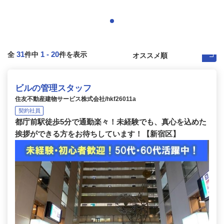
31
1
-
20
全
件中
件を表示
ビルの管理スタッフ
住友不動産建物サービス株式会社/hkf26011a
契約社員
都庁前駅徒歩5分で通勤楽々！未経験でも、真心を込めた
挨拶ができる方をお待ちしています！【新宿区】