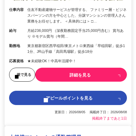
仕事内容
住友不動産建物サービスが管理する、 ファミリー層・ビジネ
スパーソンの方を中心とした、分譲マンションの管理人さん
業務をお任せします。 ＜具体的には＞ □…
給与
月給236,000円 （深夜勤務固定手当25,000円含む） 賞与あ
り ※モデル賞与（年間…
勤務地
東京都新宿区西早稲田/東京メトロ東西線「早稲田駅」徒歩1
1分、JR山手線「高田馬場駅」徒歩18分
応募資格
★未経験OK！中高年活躍中！
詳細を見る
後で見る
アピールポイントを見る
更新日： 2026/08/05 掲載終了日： 2026/08/08
掲載終了まであと1日