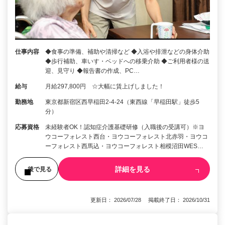
仕事内容
◆食事の準備、補助や清掃など ◆入浴や排泄などの身体介助
◆歩行補助、車いす・ベッドへの移乗介助 ◆ご利用者様の送
迎、見守り ◆報告書の作成、PC…
給与
月給297,800円 ☆大幅に賃上げしました！
勤務地
東京都新宿区西早稲田2-4-24（東西線「早稲田駅」徒歩5
分）
応募資格
未経験者OK！認知症介護基礎研修（入職後の受講可）※ヨ
ウコーフォレスト西台・ヨウコーフォレスト北赤羽・ヨウコ
ーフォレスト西馬込・ヨウコーフォレスト相模沼田WES…
詳細を見る
後で見る
更新日： 2026/07/28 掲載終了日： 2026/10/31