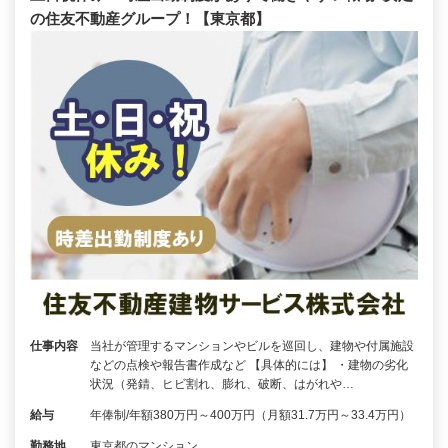
の住友不動産グループ！【東京都】
仕事内容
当社が管理するマンションやビルを巡回し、建物や付属施設
などの点検や報告書作成など 【具体的には】 ・建物の劣化
状況（発錆、ヒビ割れ、膨れ、破断、はがれや…
給与
年俸制/年額380万円～400万円（月額31.7万円～33.4万円）
勤務地
東京都のマンション