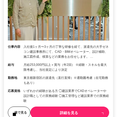
仕事内容
入社後1ヶ月〜3ヶ月の丁寧な研修を経て、派遣先の大手ゼネ
コン建設事務所にて、CAD・BIMオペレーター、設計補助、
施工図作成、積算などの業務をお任せします。 …
給与
月給253,000円以上＋賞与（年2回） ※経験・スキルを最大
限考慮し、当社規定により決定
勤務地
東京都新宿区の派遣先（直行直帰）※通勤圏考慮（在宅勤務
もあり）
応募資格
いずれかの経験がある方 ◯建設業界でCADオペレーターや
設計職としての実務経験 ◯施工管理など建設業界での実務経
験
詳細を見る
後で見る