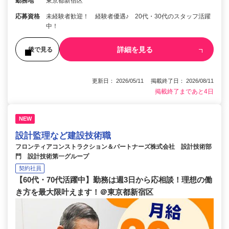
勤務地
東京都新宿区
応募資格
未経験者歓迎！ 経験者優遇♪ 20代・30代のスタッフ活躍
中！
詳細を見る
後で見る
更新日： 2026/05/11 掲載終了日： 2026/08/11
掲載終了まであと4日
NEW
設計監理など建設技術職
フロンティアコンストラクション＆パートナーズ株式会社 設計技術部
門 設計技術第一グループ
契約社員
【60代・70代活躍中】勤務は週3日から応相談！理想の働
き方を最大限叶えます！＠東京都新宿区