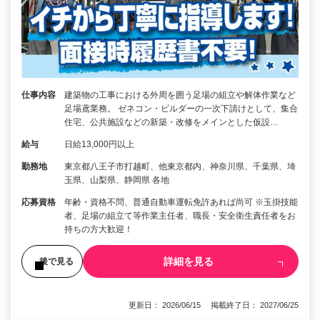
仕事内容
建築物の工事における外周を囲う足場の組立や解体作業など
足場鳶業務。 ゼネコン・ビルダーの一次下請けとして、集合
住宅、公共施設などの新築・改修をメインとした仮設…
給与
日給13,000円以上
勤務地
東京都八王子市打越町、他東京都内、神奈川県、千葉県、埼
玉県、山梨県、静岡県 各地
応募資格
年齢・資格不問、普通自動車運転免許あれば尚可 ※玉掛技能
者、足場の組立て等作業主任者、職長・安全衛生責任者をお
持ちの方大歓迎！
詳細を見る
後で見る
更新日： 2026/06/15 掲載終了日： 2027/06/25