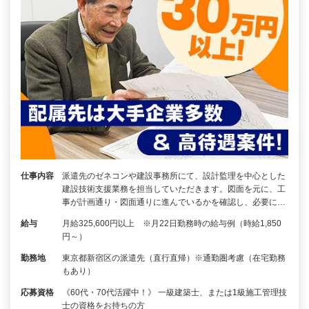
仕事内容
派遣先のゼネコンや建設事務所にて、設計監理を中心とした
建設技術支援業務を担当していただきます。図面を元に、工
事が計画通り・図面通りに進んでいるかを確認し、必要に…
給与
月給325,600円以上 ※月22日勤務時の給与例（時給1,850
円～）
勤務地
東京都新宿区の派遣先（直行直帰）※通勤圏考慮（在宅勤務
もあり）
応募資格
《60代・70代活躍中！》 一級建築士、または1級施工管理技
士の資格をお持ちの方