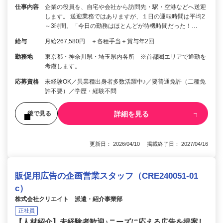
仕事内容
企業の役員を、自宅や会社から訪問先・駅・空港などへ送迎
します。 送迎業務ではありますが、１日の運転時間は平均2
～3時間。「今日の勤務はほとんどが待機時間だった！…
給与
月給267,580円 ＋各種手当＋賞与年2回
勤務地
東京都・神奈川県・埼玉県内各所 ※首都圏エリアで通勤を
考慮します。
応募資格
未経験OK／異業種出身者多数活躍中♪／要普通免許（二種免
許不要）／学歴・経験不問
詳細を見る
後で見る
更新日： 2026/04/10 掲載終了日： 2027/04/16
販促用広告の企画営業スタッフ（CRE240051-01
c）
株式会社クリエイト 派遣・紹介事業部
正社員
【人材紹介】未経験者歓迎♪ニーズに応える広告を提案し