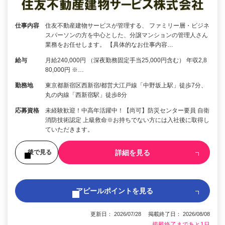
仕事内容
住友不動産建物サービスが管理する、 ファミリー層・ビジネ
スパーソンの方を中心とした、分譲マンションの管理人さん
業務をお任せします。 【具体的なお仕事内容…
給与
月給240,000円 （深夜勤務固定手当25,000円含む） 年収2,8
80,000円 ※…
勤務地
東京都新宿区西新宿/都営大江戸線「中野坂上駅」徒歩7分、
丸の内線「西新宿駅」徒歩8分
応募資格
未経験歓迎！中高年活躍中！【尚可】防災センター要員 自衛
消防技術認定 上級救命※お持ちでない方には入社後に取得し
ていただきます。
詳細を見る
後で見る
アピールポイントを見る
更新日： 2026/07/28 掲載終了日： 2026/08/08
掲載終了まであと1日