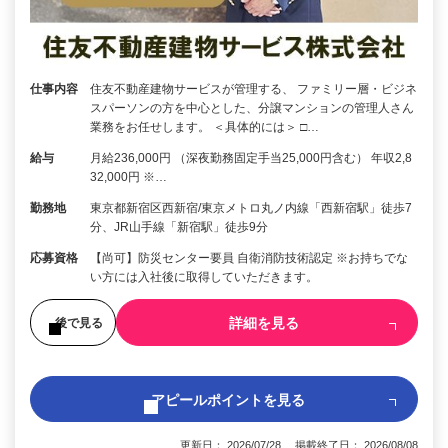
仕事内容
住友不動産建物サービスが管理する、 ファミリー層・ビジネ
スパーソンの方を中心とした、分譲マンションの管理人さん
業務をお任せします。 ＜具体的には＞ □…
給与
月給236,000円 （深夜勤務固定手当25,000円含む） 年収2,8
32,000円 ※…
勤務地
東京都新宿区西新宿/東京メトロ丸ノ内線「西新宿駅」徒歩7
分、JR山手線「新宿駅」徒歩9分
応募資格
【尚可】防災センター要員 自衛消防技術認定 ※お持ちでな
い方には入社後に取得していただきます。
詳細を見る
後で見る
アピールポイントを見る
更新日： 2026/07/28 掲載終了日： 2026/08/08