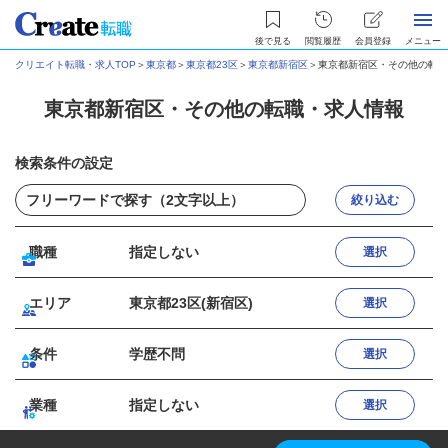
後で見る
閲覧履歴
会員登録
メニュー
クリエイト転職・求人TOP
＞
東京都
＞
東京都23区
＞
東京都新宿区
＞
東京都新宿区・その他の転職
東京都新宿区・その他の転職・求人情報
検索条件の設定
絞り込む
職種
指定しない
選択
エリア
東京都23区(新宿区)
選択
条件
学歴不問
選択
業種
指定しない
選択