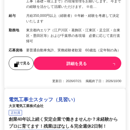
工事（基礎～竣工まで）の現場管理をお願いします。 今まで
の経験を活かして活躍いただけます。 ※在…
給与
月給350,000円以上（経験者）※年齢・経験を考慮して決定
いたします
勤務地
東京都内エリア（江戸川区・葛飾区・江東区・足立区・台東
区・墨田区等）および千葉県の各現場 必要に応じて直行直
帰可
応募資格
要普通自動車免許、実務経験者歓迎 60歳迄（定年制の為）
詳細を見る
後で見る
更新日： 2026/07/21 掲載終了日： 2026/10/30
電気工事士スタッフ（見習い）
大京電気工業株式会社
正社員
創業40年以上続く安定企業で働きませんか？未経験から
プロに育てます！残業ほぼなし＆完全週休2日制！