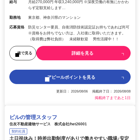
給与
月給270,000円 年収3,240,000円 ※深夜労働の有無にかかわ
らず定額支給します…
勤務地
東京都、神奈川県のマンション
応募資格
防災センター要員、自衛消防技術認定証お持ちであれば尚可
※資格をお持ちでない方は、入社後に取得いただきます。
（取得費は弊社負担） 未経験歓迎 男性活躍中！！
詳細を見る
後で見る
アピールポイントを見る
更新日： 2026/08/06 掲載終了日： 2026/08/08
掲載終了まであと1日
ビルの管理スタッフ
住友不動産建物サービス 株式会社/het26001
契約社員
土日祝休み！時差出勤制度がありで働きやすい職場♪安定