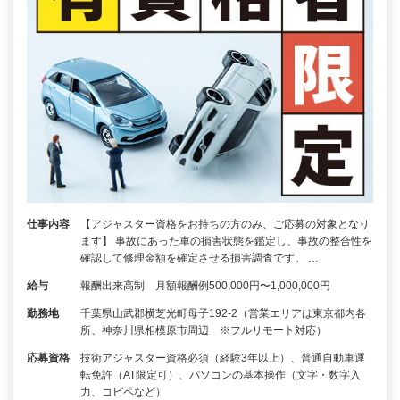
仕事内容
【アジャスター資格をお持ちの方のみ、ご応募の対象となり
ます】 事故にあった車の損害状態を鑑定し、事故の整合性を
確認して修理金額を確定させる損害調査です。 …
給与
報酬出来高制 月額報酬例500,000円〜1,000,000円
勤務地
千葉県山武郡横芝光町母子192-2（営業エリアは東京都内各
所、神奈川県相模原市周辺 ※フルリモート対応）
応募資格
技術アジャスター資格必須（経験3年以上）、普通自動車運
転免許（AT限定可）、パソコンの基本操作（文字・数字入
力、コピペなど）