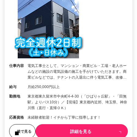
仕事内容
電気工事士として、マンション・商業ビル・工場・老人ホー
ムなどの施設の電気設備の施工を手がけていただきます。商
業ビルなどでは、テナントの入退出に伴う電気工事、改修…
給与
月給250,000円以上
勤務地
東京都東久留米市中央町4-4-30（「ひばりヶ丘駅」・「田無
駅」よりバス10分）／【現場】東京都内近郊、埼玉県、神奈
川県（直行・直帰ＯＫ）
応募資格
未経験者歓迎！イチから丁寧に指導します！
詳細を見る
後で見る