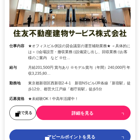
仕事内容
★オフィスビル併設の貸会議室の運営補助業務★ ＜具体的に
は＞ □会場設営・撤収業務 □設備貸し出し、回収業務 □お客
様のご案内 など ※仕…
給与
月給201,500円 賞与あり ※モデル賞与（年間）240,000円 年
収3,235,80…
勤務地
東京都新宿区西新宿2-4-1 新宿NSビル/JR各線「新宿駅」徒
歩12分、都営大江戸線「都庁前駅」徒歩5分
応募資格
★未経験OK！中高年活躍中！
詳細を見る
後で見る
アピールポイントを見る