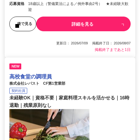
応募資格
18歳以上（警備業法による／例外事由2号） ★未経験大歓
迎
詳細を見る
後で見る
更新日： 2026/07/09 掲載終了日： 2026/08/07
掲載終了まであと1日
NEW
高校食堂の調理員
株式会社レパスト CF第1営業部
契約社員
未経験OK｜資格不要｜家庭料理スキルを活かせる｜16時
退勤｜残業原則なし