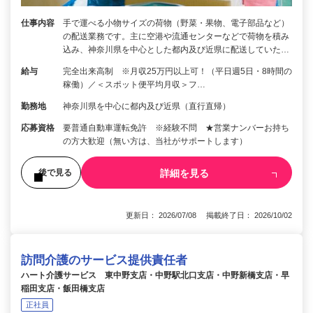
仕事内容
手で運べる小物サイズの荷物（野菜・果物、電子部品など）
の配送業務です。主に空港や流通センターなどで荷物を積み
込み、神奈川県を中心とした都内及び近県に配送していた…
給与
完全出来高制 ※月収25万円以上可！（平日週5日・8時間の
稼働）／＜スポット便平均月収＞フ…
勤務地
神奈川県を中心に都内及び近県（直行直帰）
応募資格
要普通自動車運転免許 ※経験不問 ★営業ナンバーお持ち
の方大歓迎（無い方は、当社がサポートします）
詳細を見る
後で見る
更新日： 2026/07/08 掲載終了日： 2026/10/02
訪問介護のサービス提供責任者
ハート介護サービス 東中野支店・中野駅北口支店・中野新橋支店・早
稲田支店・飯田橋支店
正社員