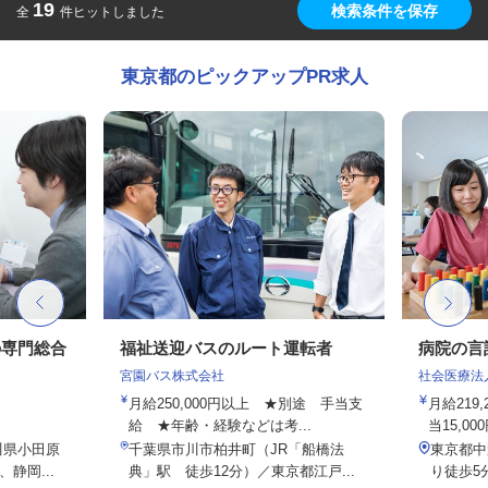
19
検索条件を保存
全
件ヒットしました
東京都のピックアップPR求人
の専門総合
福祉送迎バスのルート運転者
病院の言
宮園バス株式会社
社会医療法
月給250,000円以上 ★別途 手当支
月給219
給 ★年齢・経験などは考...
当15,00
川県小田原
千葉県市川市柏井町（JR「船橋法
東京都中
静岡...
典」駅 徒歩12分）／東京都江戸...
り徒歩5