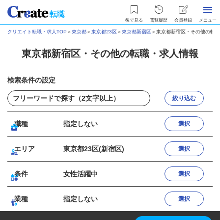
後で見る
閲覧履歴
会員登録
メニュー
クリエイト転職・求人TOP
＞
東京都
＞
東京都23区
＞
東京都新宿区
＞
東京都新宿区・その他の転職
東京都新宿区・その他の転職・求人情報
検索条件の設定
絞り込む
職種
指定しない
選択
エリア
東京都23区(新宿区)
選択
条件
女性活躍中
選択
業種
指定しない
選択