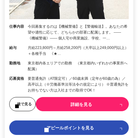
仕事内容
今回募集するのは【機械警備】と【警備輸送】。あなたの希
望や適性に応じて、どちらかの部署に配属します。 ――
《機械警備》―― 個人宅や商業施設、学校、一…
給与
月給223,800円～月給258,200円（大卒以上249,000円以上）
＋各種手当 《★…
勤務地
東京都内各エリアでの勤務 （東京都内いずれかの事業所へ
配属）
応募資格
要普通免許（AT限定可）／60歳未満（定年が60歳の為）／
高卒以上（※労働基準法等法令の規定により） ※普通免許を
お持ちでない方は入社までの取得でOK！
詳細を見る
後で見る
アピールポイントを見る