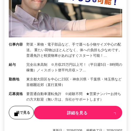
仕事内容
野菜・果物・電子部品など、手で運べる小物サイズ中心の配
送。 重たい荷物はほとんどなく、体への負担も少なめです。
普通免許と軽貨物車があればすぐスタート可能！…
給与
完全出来高制 ※月収25万円以上可！（平日週5日・8時間の
稼働）／＜スポット便平均月収＞フ…
勤務地
東京都大田区を中心に23区・神奈川県・千葉県・埼玉県など
首都圏近郊（直行直帰）
応募資格
要普通自動車運転免許 ※経験不問 ★営業ナンバーお持ち
の方大歓迎（無い方は、当社がサポートします）
詳細を見る
後で見る
更新日： 2026/07/08 掲載終了日： 2026/10/02