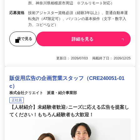
所、神奈川県相模原市周辺 ※フルリモート対応）
応募資格
技術アジャスター資格必須（経験3年以上）、普通自動車運
転免許（AT限定可）、パソコンの基本操作（文字・数字入
力、コピペなど）
詳細を見る
後で見る
更新日： 2026/07/03 掲載終了日： 2026/12/25
販促用広告の企画営業スタッフ（CRE240051-01
c）
株式会社クリエイト 派遣・紹介事業部
正社員
【人材紹介】未経験者歓迎♪ニーズに応える広告を提案し
てください！もちろん経験者も大歓迎！