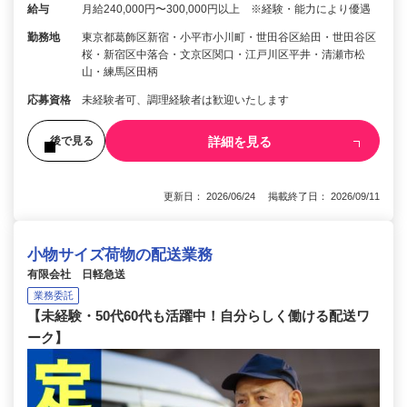
給与
月給240,000円〜300,000円以上 ※経験・能力により優遇
勤務地
東京都葛飾区新宿・小平市小川町・世田谷区給田・世田谷区
桜・新宿区中落合・文京区関口・江戸川区平井・清瀬市松
山・練馬区田柄
応募資格
未経験者可、調理経験者は歓迎いたします
詳細を見る
後で見る
更新日： 2026/06/24 掲載終了日： 2026/09/11
小物サイズ荷物の配送業務
有限会社 日軽急送
業務委託
【未経験・50代60代も活躍中！自分らしく働ける配送ワ
ーク】