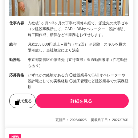
仕事内容
入社後1ヶ月〜3ヶ月の丁寧な研修を経て、派遣先の大手ゼネ
コン建設事務所にて、CAD・BIMオペレーター、設計補助、
施工図作成、積算などの業務をお任せします。 …
給与
月給253,000円以上＋賞与（年2回） ※経験・スキルを最大
限考慮し、当社規定により決定
勤務地
東京都新宿区の派遣先（直行直帰）※通勤圏考慮（在宅勤務
もあり）
応募資格
いずれかの経験がある方 ◯建設業界でCADオペレーターや
設計職としての実務経験 ◯施工管理など建設業界での実務経
験
詳細を見る
後で見る
更新日： 2026/06/25 掲載終了日： 2027/07/31
NEW