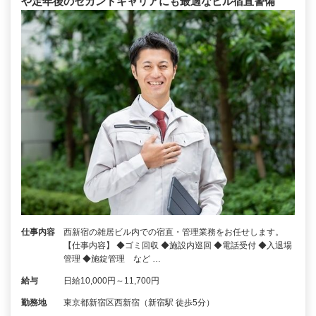
や定年後のセカンドキャリアにも最適なビル宿直警備
仕事内容
西新宿の雑居ビル内での宿直・管理業務をお任せします。
【仕事内容】 ◆ゴミ回収 ◆施設内巡回 ◆電話受付 ◆入退場
管理 ◆施錠管理 など …
給与
日給10,000円～11,700円
勤務地
東京都新宿区西新宿（新宿駅 徒歩5分）