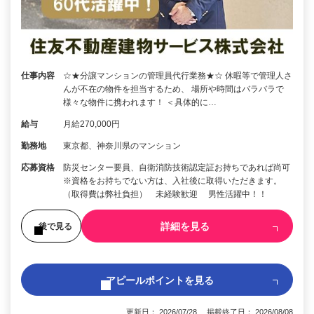
仕事内容
☆★分譲マンションの管理員代行業務★☆ 休暇等で管理人さ
んが不在の物件を担当するため、 場所や時間はバラバラで
様々な物件に携われます！ ＜具体的に…
給与
月給270,000円
勤務地
東京都、神奈川県のマンション
応募資格
防災センター要員、自衛消防技術認定証お持ちであれば尚可
※資格をお持ちでない方は、入社後に取得いただきます。
（取得費は弊社負担） 未経験歓迎 男性活躍中！！
詳細を見る
後で見る
アピールポイントを見る
更新日： 2026/07/28 掲載終了日： 2026/08/08