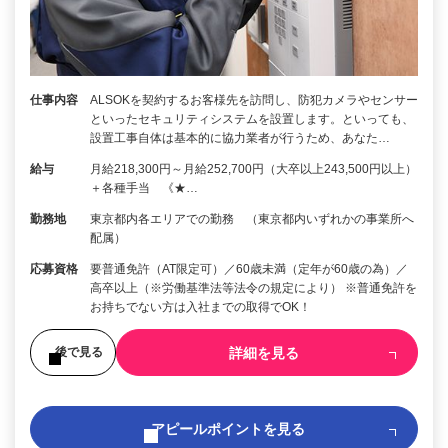
仕事内容
ALSOKを契約するお客様先を訪問し、防犯カメラやセンサー
といったセキュリティシステムを設置します。といっても、
設置工事自体は基本的に協力業者が行うため、あなた…
給与
月給218,300円～月給252,700円（大卒以上243,500円以上）
＋各種手当 《★…
勤務地
東京都内各エリアでの勤務 （東京都内いずれかの事業所へ
配属）
応募資格
要普通免許（AT限定可）／60歳未満（定年が60歳の為）／
高卒以上（※労働基準法等法令の規定により） ※普通免許を
お持ちでない方は入社までの取得でOK！
詳細を見る
後で見る
アピールポイントを見る