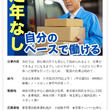
仕事内容
当社では、初心者の方でも安心して始められるよう、仕事が
できるようになるまでしっかりサポート。 一人ひとりに寄り
添った指導を行っているため、「配送の仕事は初めて…
給与
完全出来高制 ※月収25万円以上可！（平日週5日・8時間の
稼働）／＜スポット便平均月収＞フ…
勤務地
神奈川県を中心に都内及び近県、東京都大田区を中心に23区
内・多摩地区、神奈川県・千葉県・埼玉県など都内近郊）<
スポット便>
応募資格
要普通自動車運転免許 ※経験不問 ★営業ナンバーお持ち