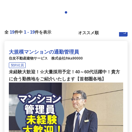
19
1
-
19
全
件中
件を表示
大規模マンションの通勤管理員
住友不動産建物サービス 株式会社/hka90000
契約社員
未経験大歓迎！☆大量採用予定！40～60代活躍中！貴方
に合う勤務地をご紹介いたします【首都圏各地】