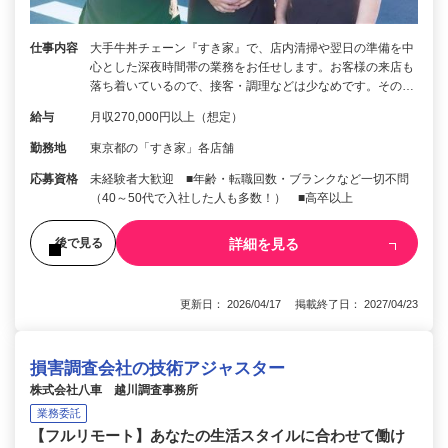
仕事内容
大手牛丼チェーン『すき家』で、店内清掃や翌日の準備を中
心とした深夜時間帯の業務をお任せします。お客様の来店も
落ち着いているので、接客・調理などは少なめです。その…
給与
月収270,000円以上（想定）
勤務地
東京都の「すき家」各店舗
応募資格
未経験者大歓迎 ■年齢・転職回数・ブランクなど一切不問
（40～50代で入社した人も多数！） ■高卒以上
詳細を見る
後で見る
更新日： 2026/04/17 掲載終了日： 2027/04/23
損害調査会社の技術アジャスター
株式会社八車 越川調査事務所
業務委託
【フルリモート】あなたの生活スタイルに合わせて働け