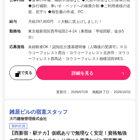
◆歩行補助、車いす・ベッドへの移乗介助 ◆ご利用者様の送
迎、見守り ◆報告書の作成、PC…
給与
月給297,800円 ☆大幅に賃上げしました！
勤務地
東京都新宿区西早稲田2-4-24（東西線「早稲田駅」徒歩5
分）
応募資格
未経験者OK！認知症介護基礎研修（入職後の受講可）※ヨ
ウコーフォレスト西台・ヨウコーフォレスト北赤羽・ヨウコ
ーフォレスト西馬込・ヨウコーフォレスト相模沼田WES…
詳細を見る
後で見る
更新日： 2026/07/28 掲載終了日： 2026/10/31
雑居ビルの宿直スタッフ
大巧建物管理株式会社
契約社員
【西新宿・駅チカ】仮眠ありで無理なく安定！資格勉強