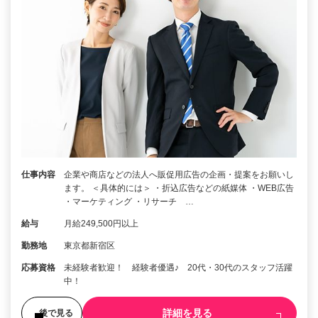
仕事内容
企業や商店などの法人へ販促用広告の企画・提案をお願いし
ます。 ＜具体的には＞ ・折込広告などの紙媒体 ・WEB広告
・マーケティング ・リサーチ …
給与
月給249,500円以上
勤務地
東京都新宿区
応募資格
未経験者歓迎！ 経験者優遇♪ 20代・30代のスタッフ活躍
中！
詳細を見る
後で見る