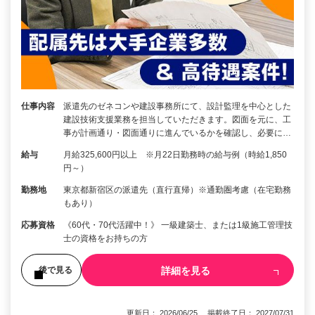
仕事内容
派遣先のゼネコンや建設事務所にて、設計監理を中心とした
建設技術支援業務を担当していただきます。図面を元に、工
事が計画通り・図面通りに進んでいるかを確認し、必要に…
給与
月給325,600円以上 ※月22日勤務時の給与例（時給1,850
円～）
勤務地
東京都新宿区の派遣先（直行直帰）※通勤圏考慮（在宅勤務
もあり）
応募資格
《60代・70代活躍中！》 一級建築士、または1級施工管理技
士の資格をお持ちの方
詳細を見る
後で見る
更新日： 2026/06/25 掲載終了日： 2027/07/31