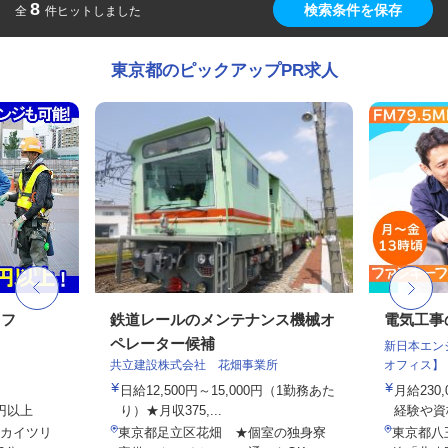
8
検索条件を保存
全
件ヒットしました
東京都のピックアップPR求人
ッフ
鉄道レールのメンテナンス機械オ
電気工事
ペレーター候補
新日本エン
共立建設株式会社 花畑事業所
オフィス】
日給12,500円～15,000円（1勤務あた
月給230
0円以上
り）★月収375,...
経験や資
カイツリ
東京都足立区花畑 ★個室の独身寮
東京都八王