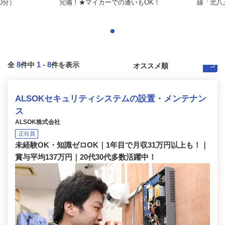
0分）
完備！★マイカーでの通いもOK！
線「北八王
8
1
-
8
全
件中
件を表示
ALSOKセキュリティシステムの設置・メンテナン
ス
ALSOK株式会社
正社員
未経験OK・知識ゼロOK｜1年目で月収31万円以上も！｜
賞与平均137万円｜20代30代多数活躍中！