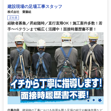
建設現場の足場工事スタッフ
株式会社 齋藤組
正社員
経験者募集／昇給随時／直行直帰OK！施工案件多数！若
手〜ベテランまで幅広く活躍中！面接時履歴書不要！
仕事内容
建築物の工事における外周を囲う足場の組立や解体作業など