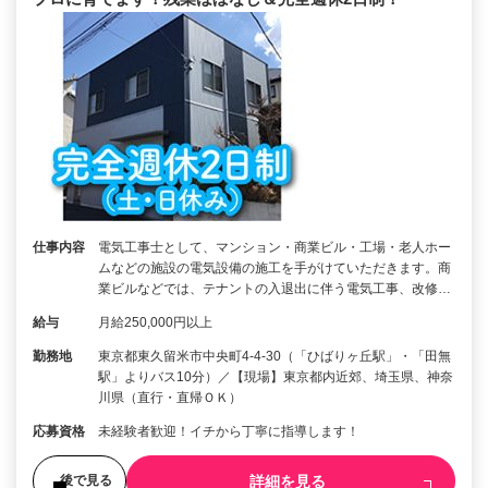
仕事内容
電気工事士として、マンション・商業ビル・工場・老人ホー
ムなどの施設の電気設備の施工を手がけていただきます。商
業ビルなどでは、テナントの入退出に伴う電気工事、改修…
給与
月給250,000円以上
勤務地
東京都東久留米市中央町4-4-30（「ひばりヶ丘駅」・「田無
駅」よりバス10分）／【現場】東京都内近郊、埼玉県、神奈
川県（直行・直帰ＯＫ）
応募資格
未経験者歓迎！イチから丁寧に指導します！
詳細を見る
後で見る