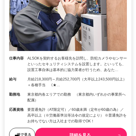
仕事内容
ALSOKを契約するお客様先を訪問し、防犯カメラやセンサー
といったセキュリティシステムを設置します。といっても、
設置工事自体は基本的に協力業者が行うため、あなた…
給与
月給218,300円～月給252,700円（大卒以上243,500円以上）
＋各種手当 《★…
勤務地
東京都内各エリアでの勤務 （東京都内いずれかの事業所へ
配属）
応募資格
要普通免許（AT限定可）／60歳未満（定年が60歳の為）／
高卒以上（※労働基準法等法令の規定により） ※普通免許を
お持ちでない方は入社までの取得でOK！
詳細を見る
後で見る