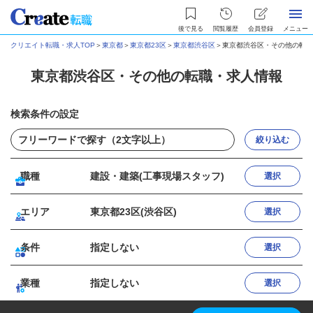
後で見る
閲覧履歴
会員登録
メニュー
クリエイト転職・求人TOP
＞
東京都
＞
東京都23区
＞
東京都渋谷区
＞
東京都渋谷区・その他の転職
東京都渋谷区・その他の転職・求人情報
検索条件の設定
絞り込む
職種
建設・建築(工事現場スタッフ)
選択
エリア
東京都23区(渋谷区)
選択
条件
指定しない
選択
業種
指定しない
選択