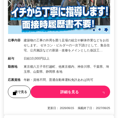
仕事内容
建築物の工事の外周を囲う足場の組立や解体作業などをお任
せします。 ゼネコン・ビルダーの一次下請けとして、集合住
宅、公共施設などの新築・改修をメインとした仮設工…
給与
日給10,000円以上
勤務地
東京都八王子市打越町、他東京都内、神奈川県、千葉県、埼
玉県、山梨県、静岡県 各地
応募資格
年齢・資格不問、普通自動車運転免許あれば尚可
詳細を見る
後で見る
更新日： 2026/06/15 掲載終了日： 2027/06/25