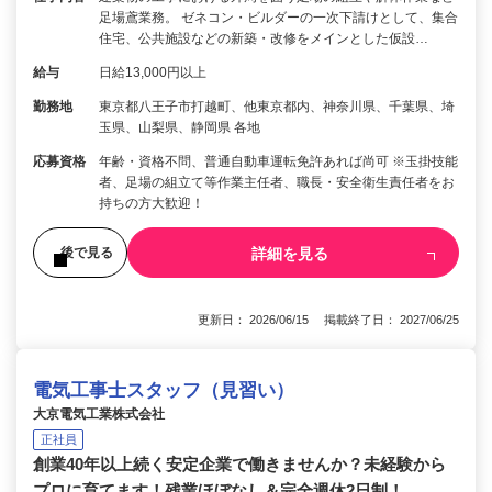
足場鳶業務。 ゼネコン・ビルダーの一次下請けとして、集合
住宅、公共施設などの新築・改修をメインとした仮設…
給与
日給13,000円以上
勤務地
東京都八王子市打越町、他東京都内、神奈川県、千葉県、埼
玉県、山梨県、静岡県 各地
応募資格
年齢・資格不問、普通自動車運転免許あれば尚可 ※玉掛技能
者、足場の組立て等作業主任者、職長・安全衛生責任者をお
持ちの方大歓迎！
詳細を見る
後で見る
更新日： 2026/06/15 掲載終了日： 2027/06/25
電気工事士スタッフ（見習い）
大京電気工業株式会社
正社員
創業40年以上続く安定企業で働きませんか？未経験から
プロに育てます！残業ほぼなし＆完全週休2日制！