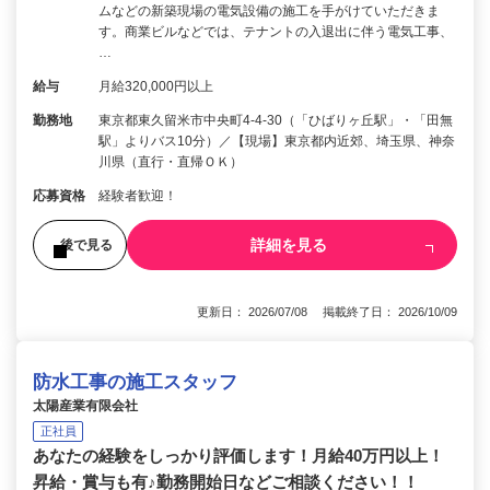
ムなどの新築現場の電気設備の施工を手がけていただきま
す。商業ビルなどでは、テナントの入退出に伴う電気工事、
…
給与
月給320,000円以上
勤務地
東京都東久留米市中央町4-4-30（「ひばりヶ丘駅」・「田無
駅」よりバス10分）／【現場】東京都内近郊、埼玉県、神奈
川県（直行・直帰ＯＫ）
応募資格
経験者歓迎！
詳細を見る
後で見る
更新日： 2026/07/08 掲載終了日： 2026/10/09
防水工事の施工スタッフ
太陽産業有限会社
正社員
あなたの経験をしっかり評価します！月給40万円以上！
昇給・賞与も有♪勤務開始日などご相談ください！！