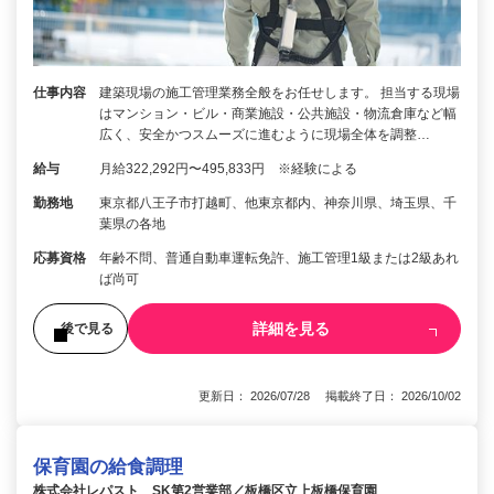
仕事内容
建築現場の施工管理業務全般をお任せします。 担当する現場
はマンション・ビル・商業施設・公共施設・物流倉庫など幅
広く、安全かつスムーズに進むように現場全体を調整…
給与
月給322,292円〜495,833円 ※経験による
勤務地
東京都八王子市打越町、他東京都内、神奈川県、埼玉県、千
葉県の各地
応募資格
年齢不問、普通自動車運転免許、施工管理1級または2級あれ
ば尚可
詳細を見る
後で見る
更新日： 2026/07/28 掲載終了日： 2026/10/02
保育園の給食調理
株式会社レパスト SK第2営業部／板橋区立上板橋保育園