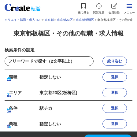
後で見る
閲覧履歴
会員登録
メニュー
クリエイト転職・求人TOP
＞
東京都
＞
東京都23区
＞
東京都板橋区
＞
東京都板橋区・その他の転職
東京都板橋区・その他の転職・求人情報
検索条件の設定
絞り込む
職種
指定しない
選択
エリア
東京都23区(板橋区)
選択
条件
駅チカ
選択
業種
指定しない
選択