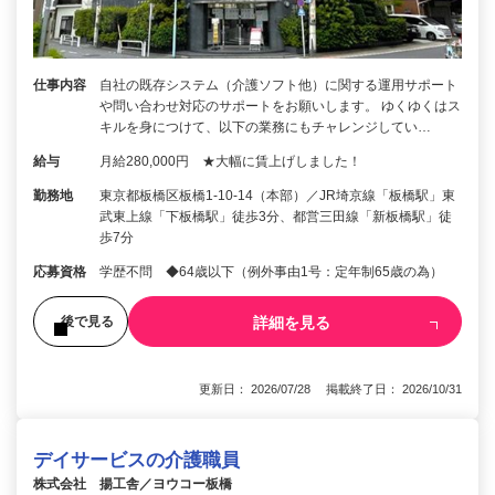
仕事内容
自社の既存システム（介護ソフト他）に関する運用サポート
や問い合わせ対応のサポートをお願いします。 ゆくゆくはス
キルを身につけて、以下の業務にもチャレンジしてい…
給与
月給280,000円 ★大幅に賃上げしました！
勤務地
東京都板橋区板橋1-10-14（本部）／JR埼京線「板橋駅」東
武東上線「下板橋駅」徒歩3分、都営三田線「新板橋駅」徒
歩7分
応募資格
学歴不問 ◆64歳以下（例外事由1号：定年制65歳の為）
詳細を見る
後で見る
更新日： 2026/07/28 掲載終了日： 2026/10/31
デイサービスの介護職員
株式会社 揚工舎／ヨウコー板橋