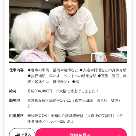
仕事内容
◆食事の準備、補助や清掃など ◆入浴や排泄などの身体介助
◆歩行補助、車いす・ベッドへの移乗介助 ◆夜勤（巡回、就
寝・起床介助、排泄介助） ◆清…
給与
月給304,880円 ☆大幅に賃上げしました！
勤務地
東京都板橋区高島平1-3-11（都営三田線「西台駅」徒歩7
分）
応募資格
未経験者OK！認知症介護基礎研修（入職後の受講可）※初
任者研修／ヘルパー2級 以上
詳細を見る
後で見る