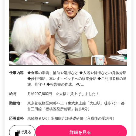
仕事内容
◆食事の準備、補助や清掃など ◆入浴や排泄などの身体介助
◆歩行補助、車いす・ベッドへの移乗介助 ◆ご利用者様の送
迎、見守り ◆報告書の作成、PC…
給与
月給297,800円 ☆大幅に賃上げしました！
勤務地
東京都板橋区栄町4-11（東武東上線「大山駅」徒歩7分・都
営三田線「板橋区役所前駅」徒歩8分）
応募資格
未経験者OK！認知症介護基礎研修（入職後の受講可）
詳細を見る
後で見る