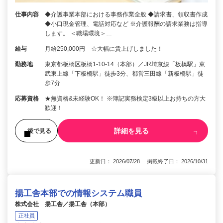
仕事内容
◆介護事業本部における事務作業全般 ◆請求書、領収書作成
◆小口現金管理、電話対応など ※介護報酬の請求業務は指導
します。 ＜職場環境＞…
給与
月給250,000円 ☆大幅に賃上げしました！
勤務地
東京都板橋区板橋1-10-14（本部）／JR埼京線「板橋駅」東
武東上線「下板橋駅」徒歩3分、都営三田線「新板橋駅」徒
歩7分
応募資格
★無資格&未経験OK！ ※簿記実務検定3級以上お持ちの方大
歓迎！
詳細を見る
後で見る
更新日： 2026/07/28 掲載終了日： 2026/10/31
揚工舎本部での情報システム職員
株式会社 揚工舎／揚工舎（本部）
正社員