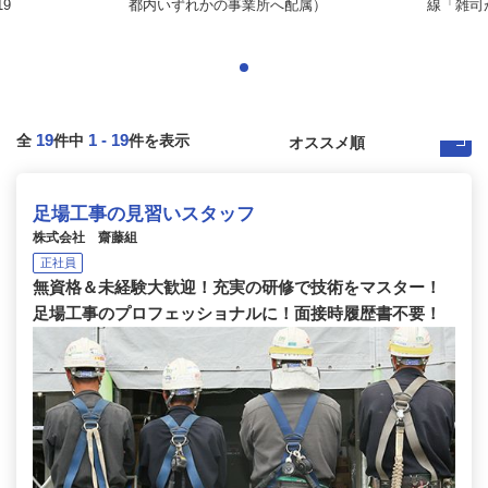
9
都内いずれかの事業所へ配属）
線「雑司が
19
1
-
19
全
件中
件を表示
足場工事の見習いスタッフ
株式会社 齋藤組
正社員
無資格＆未経験大歓迎！充実の研修で技術をマスター！
足場工事のプロフェッショナルに！面接時履歴書不要！