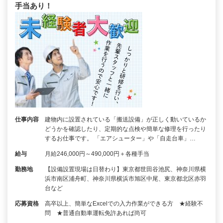
手当あり！
仕事内容
建物内に設置されている「搬送設備」が正しく動いているか
どうかを確認したり、定期的な点検や簡単な修理を行ったり
するお仕事です。 「エアシューター」や「自走台車」…
給与
月給246,000円～490,000円＋各種手当
勤務地
【設備設置現場は日替わり】東京都世田谷池尻、神奈川県横
浜市南区浦舟町、神奈川県横浜市旭区中尾、東京都北区赤羽
台など
応募資格
高卒以上、簡単なExcelでの入力作業ができる方 ★経験不
問 ★普通自動車運転免許あれば尚可