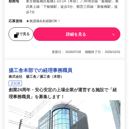
勤務地
東京都板橋区板橋1-10-14（本部）／JR埼京線「板橋駅」東
武東上線「下板橋駅」徒歩3分、都営三田線「新板橋駅」徒
歩7分
応募資格
★無資格&未経験OK！
詳細を見る
後で見る
更新日： 2026/07/28 掲載終了日： 2026/10/31
揚工舎本部での経理事務職員
株式会社 揚工舎／揚工舎（本部）
正社員
創業24周年・安心安定の上場企業が運営する施設で「経
理事務職員」を募集します！