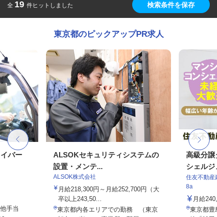
19
検索条件を保存
全
件ヒットしました
東京都のピックアップPR求人
ライバー
ALSOKセキュリティシステムの
高級分譲
設置・メンテ...
シェルジ
ALSOK株式会社
住友不動産建
8a
月給218,300円～月給252,700円（大
卒以上243,50...
月給24
の他手当
東京都内各エリアでの勤務 （東京
東京都豊