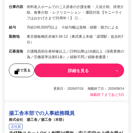
仕事内容
有料老人ホームでのご入居者の介護全般 ・入浴介助、排泄介
助、食事介助 ・レクリエーション ・通院付添 【サニーライ
フはおかげさまで35周年！】 ◎…
給与
月給248,000円以上 ※給与幅は資格・経験・能力による
勤務地
東京都板橋区赤塚3-36-12（東武東上本線「成増駅」徒歩約7
分）
応募資格
介護職員初任者研修以上／22時以降は18歳以上（深夜業務の
為／労働基準法第61条）／経験不問／経験者優遇！
詳細を見る
後で見る
更新日： 2026/07/16 掲載終了日： 2026/08/14
掲載終了まであと5日
揚工舎本部での人事総務職員
株式会社 揚工舎／揚工舎（本部）
正社員