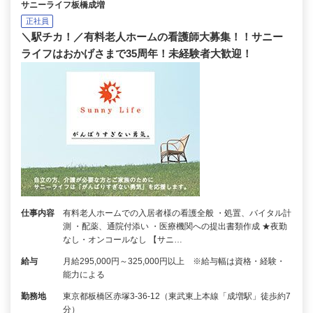
サニーライフ板橋成増
正社員
＼駅チカ！／有料老人ホームの看護師大募集！！サニー
ライフはおかげさまで35周年！未経験者大歓迎！
仕事内容
有料老人ホームでの入居者様の看護全般 ・処置、バイタル計
測 ・配薬、通院付添い ・医療機関への提出書類作成 ★夜勤
なし・オンコールなし 【サニ…
給与
月給295,000円～325,000円以上 ※給与幅は資格・経験・
能力による
勤務地
東京都板橋区赤塚3-36-12（東武東上本線「成増駅」徒歩約7
分）