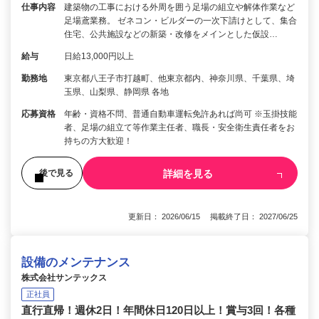
仕事内容
建築物の工事における外周を囲う足場の組立や解体作業など
足場鳶業務。 ゼネコン・ビルダーの一次下請けとして、集合
住宅、公共施設などの新築・改修をメインとした仮設…
給与
日給13,000円以上
勤務地
東京都八王子市打越町、他東京都内、神奈川県、千葉県、埼
玉県、山梨県、静岡県 各地
応募資格
年齢・資格不問、普通自動車運転免許あれば尚可 ※玉掛技能
者、足場の組立て等作業主任者、職長・安全衛生責任者をお
持ちの方大歓迎！
詳細を見る
後で見る
更新日： 2026/06/15 掲載終了日： 2027/06/25
設備のメンテナンス
株式会社サンテックス
正社員
直行直帰！週休2日！年間休日120日以上！賞与3回！各種