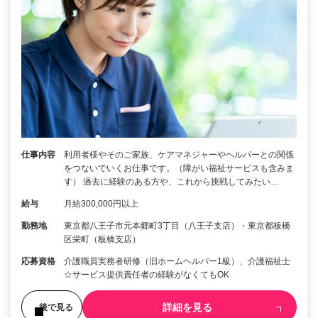
仕事内容
利用者様やそのご家族、ケアマネジャーやヘルパーとの関係
をつないでいくお仕事です。（障がい福祉サービスも含みま
す） 過去に経験のある方や、これから挑戦してみたい…
給与
月給300,000円以上
勤務地
東京都八王子市元本郷町3丁目（八王子支店）・東京都板橋
区栄町（板橋支店）
応募資格
介護職員実務者研修（旧ホームヘルパー1級）、介護福祉士
☆サービス提供責任者の経験がなくてもOK
詳細を見る
後で見る