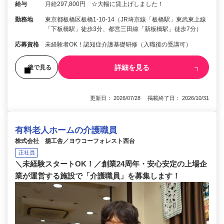
給与
月給297,800円 ☆大幅に賃上げしました！
勤務地
東京都板橋区板橋1-10-14（JR埼京線「板橋駅」東武東上線
「下板橋駅」徒歩3分、都営三田線「新板橋駅」徒歩7分）
応募資格
未経験者OK！認知症介護基礎研修（入職後の受講可）
詳細を見る
後で見る
更新日： 2026/07/28 掲載終了日： 2026/10/31
有料老人ホームの介護職員
株式会社 揚工舎／ヨウコーフォレスト西台
正社員
＼未経験スタートOK！／創業24周年・安心安定の上場企
業が運営する施設で「介護職員」を募集します！