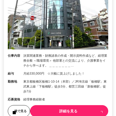
仕事内容
決算関連業務・財務諸表の作成・開示資料作成など、経理業
務全般 ＜職場環境＞ 他部署との交流により、介護事業をイ
チから学べます。 ＿＿＿＿＿＿＿…
給与
月給330,000円 ☆大幅に賃上げしました！
勤務地
東京都板橋区板橋1-10-14（本部）／JR埼京線「板橋駅」東
武東上線「下板橋駅」徒歩3分、都営三田線「新板橋駅」徒
歩7分
応募資格
経理事務経験者
詳細を見る
後で見る