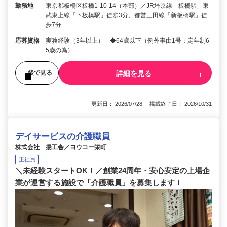
勤務地
東京都板橋区板橋1-10-14（本部）／JR埼京線「板橋駅」東
武東上線「下板橋駅」徒歩3分、都営三田線「新板橋駅」徒
歩7分
応募資格
実務経験（3年以上） ◆64歳以下（例外事由1号：定年制6
5歳の為）
詳細を見る
後で見る
更新日： 2026/07/28 掲載終了日： 2026/10/31
デイサービスの介護職員
株式会社 揚工舎／ヨウコー栄町
正社員
＼未経験スタートOK！／創業24周年・安心安定の上場企
業が運営する施設で「介護職員」を募集します！