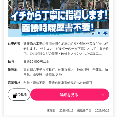
仕事内容
建築物の工事の外周を囲う足場の組立や解体作業などをお任
せします。 ゼネコン・ビルダーの一次下請けとして、集合住
宅、公共施設などの新築・改修をメインとした仮設工…
給与
日給10,000円以上
勤務地
東京都八王子市打越町、他東京都内、神奈川県、千葉県、埼
玉県、山梨県、静岡県 各地
応募資格
年齢・資格不問、普通自動車運転免許あれば尚可
詳細を見る
後で見る
更新日： 2026/06/15 掲載終了日： 2027/06/25