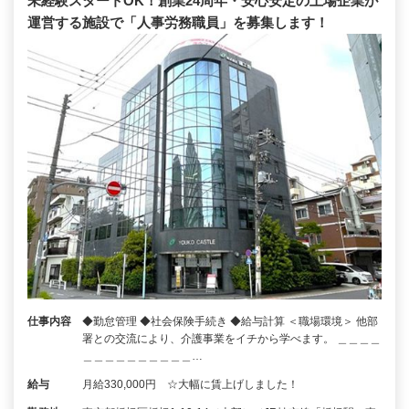
未経験スタートOK！創業24周年・安心安定の上場企業が
運営する施設で「人事労務職員」を募集します！
仕事内容
◆勤怠管理 ◆社会保険手続き ◆給与計算 ＜職場環境＞ 他部
署との交流により、介護事業をイチから学べます。 ＿＿＿＿
＿＿＿＿＿＿＿＿＿＿…
給与
月給330,000円 ☆大幅に賃上げしました！