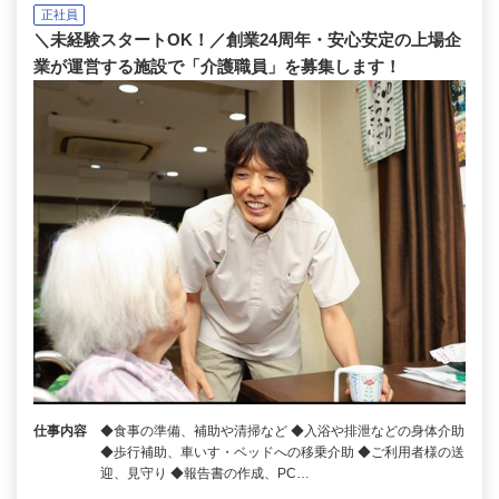
正社員
＼未経験スタートOK！／創業24周年・安心安定の上場企
業が運営する施設で「介護職員」を募集します！
仕事内容
◆食事の準備、補助や清掃など ◆入浴や排泄などの身体介助
◆歩行補助、車いす・ベッドへの移乗介助 ◆ご利用者様の送
迎、見守り ◆報告書の作成、PC…