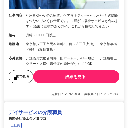
仕事内容
利用者様やそのご家族、ケアマネジャーやヘルパーとの関係
をつないでいくお仕事です。（障がい福祉サービスも含みま
す） 過去に経験のある方や、これから挑戦してみたい…
給与
月給300,000円以上
勤務地
東京都八王子市元本郷町3丁目（八王子支店）・東京都板橋
区栄町（板橋支店）
応募資格
介護職員実務者研修（旧ホームヘルパー1級）、介護福祉士
☆サービス提供責任者の経験がなくてもOK
詳細を見る
後で見る
更新日： 2026/03/31 掲載終了日： 2027/03/30
デイサービスの介護職員
株式会社揚工舎／ヨウコ―
正社員