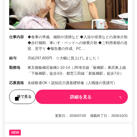
仕事内容
◆食事の準備、補助や清掃など ◆入浴や排泄などの身体介助
◆歩行補助、車いす・ベッドへの移乗介助 ◆ご利用者様の送
迎、見守り ◆報告書の作成、PC…
給与
月給297,800円 ☆大幅に賃上げしました！
勤務地
東京都板橋区板橋1-10-14（JR埼京線「板橋駅」東武東上線
「下板橋駅」徒歩3分、都営三田線「新板橋駅」徒歩7分）
応募資格
未経験者OK！認知症介護基礎研修（入職後の受講可）
詳細を見る
後で見る
更新日： 2026/07/28 掲載終了日： 2026/10/31
NEW