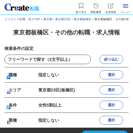
後で見る
閲覧履歴
会員登録
メニュー
クリエイト転職・求人TOP
＞
東京都
＞
東京都23区
＞
東京都板橋区
＞
東京都板橋区・その他の転職
東京都板橋区・その他の転職・求人情報
検索条件の設定
絞り込む
職種
指定しない
選択
エリア
東京都23区(板橋区)
選択
条件
女性5割以上
選択
業種
指定しない
選択