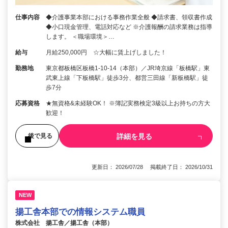
仕事内容
◆介護事業本部における事務作業全般 ◆請求書、領収書作成
◆小口現金管理、電話対応など ※介護報酬の請求業務は指導
します。 ＜職場環境＞…
給与
月給250,000円 ☆大幅に賃上げしました！
勤務地
東京都板橋区板橋1-10-14（本部）／JR埼京線「板橋駅」東
武東上線「下板橋駅」徒歩3分、都営三田線「新板橋駅」徒
歩7分
応募資格
★無資格&未経験OK！ ※簿記実務検定3級以上お持ちの方大
歓迎！
詳細を見る
後で見る
更新日： 2026/07/28 掲載終了日： 2026/10/31
NEW
揚工舎本部での情報システム職員
株式会社 揚工舎／揚工舎（本部）