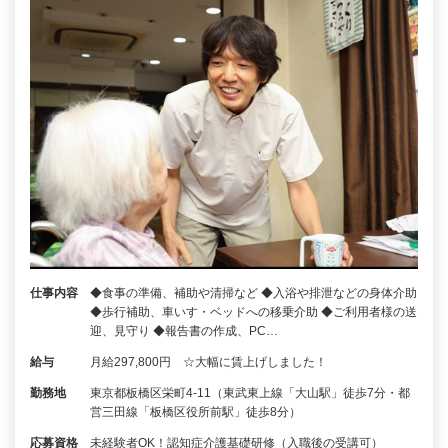
仕事内容
◆食事の準備、補助や清掃など ◆入浴や排泄などの身体介助
◆歩行補助、車いす・ベッドへの移乗介助 ◆ご利用者様の送
迎、見守り ◆報告書の作成、PC…
給与
月給297,800円 ☆大幅に賃上げしました！
勤務地
東京都板橋区栄町4-11（東武東上線「大山駅」徒歩7分・都
営三田線「板橋区役所前駅」徒歩8分）
応募資格
未経験者OK！認知症介護基礎研修（入職後の受講可）