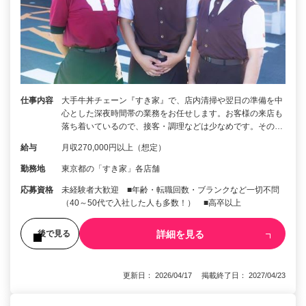
仕事内容
大手牛丼チェーン『すき家』で、店内清掃や翌日の準備を中
心とした深夜時間帯の業務をお任せします。お客様の来店も
落ち着いているので、接客・調理などは少なめです。その…
給与
月収270,000円以上（想定）
勤務地
東京都の「すき家」各店舗
応募資格
未経験者大歓迎 ■年齢・転職回数・ブランクなど一切不問
（40～50代で入社した人も多数！） ■高卒以上
詳細を見る
後で見る
更新日： 2026/04/17 掲載終了日： 2027/04/23