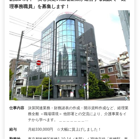
理事務職員」を募集します！
仕事内容
決算関連業務・財務諸表の作成・開示資料作成など、経理業
務全般 ＜職場環境＞ 他部署との交流により、介護事業をイ
チから学べます。 ＿＿＿＿＿＿＿…
給与
月給330,000円 ☆大幅に賃上げしました！