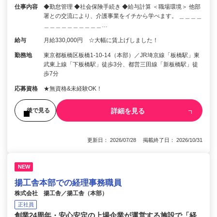
仕事内容
◆勤怠管理 ◆社会保険手続き ◆給与計算 ＜職場環境＞ 他部
署との交流により、介護事業をイチから学べます。 ＿＿＿＿
＿＿＿＿＿＿＿＿＿＿…
給与
月給330,000円 ☆大幅に賃上げしました！
勤務地
東京都板橋区板橋1-10-14（本部）／JR埼京線「板橋駅」東
武東上線「下板橋駅」徒歩3分、都営三田線「新板橋駅」徒
歩7分
応募資格
★無資格&未経験OK！
詳細を見る
後で見る
更新日： 2026/07/28 掲載終了日： 2026/10/31
NEW
揚工舎本部での経理事務職員
株式会社 揚工舎／揚工舎（本部）
正社員
創業24周年・安心安定の上場企業が運営する施設で「経