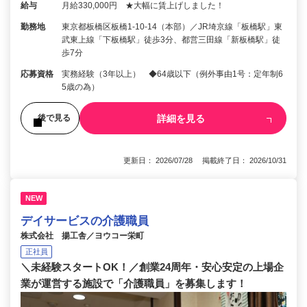
給与
月給330,000円 ★大幅に賃上げしました！
勤務地
東京都板橋区板橋1-10-14（本部）／JR埼京線「板橋駅」東
武東上線「下板橋駅」徒歩3分、都営三田線「新板橋駅」徒
歩7分
応募資格
実務経験（3年以上） ◆64歳以下（例外事由1号：定年制6
5歳の為）
詳細を見る
後で見る
更新日： 2026/07/28 掲載終了日： 2026/10/31
NEW
デイサービスの介護職員
株式会社 揚工舎／ヨウコー栄町
正社員
＼未経験スタートOK！／創業24周年・安心安定の上場企
業が運営する施設で「介護職員」を募集します！