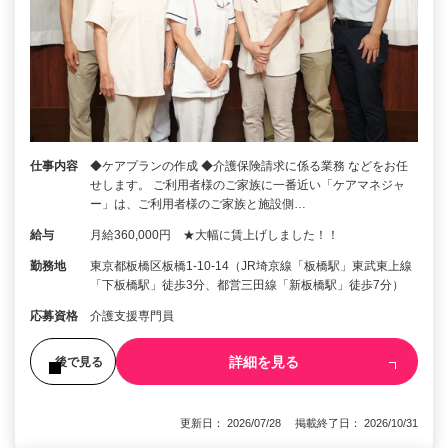
仕事内容
◆ケアプランの作成 ◆介護保険請求に係る業務 などをお任
せします。 ご利用者様のご家族に一番近い「ケアマネジャ
ー」は、ご利用者様のご家族と施設側…
給与
月給360,000円 ★大幅に賃上げしました！！
勤務地
東京都板橋区板橋1-10-14（JR埼京線「板橋駅」東武東上線
「下板橋駅」徒歩3分、都営三田線「新板橋駅」徒歩7分）
応募資格
介護支援専門員
詳細を見る
後で見る
更新日： 2026/07/28 掲載終了日： 2026/10/31