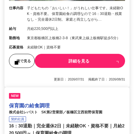
仕事内容
子どもたちの「おいしい！」がうれしい仕事です。未経験O
K・資格不要。 保育園給食の調理なので 16：30退勤・残業
なし・完全週休2日制。 家庭と両立しながら…
給与
月給220,500円以上
勤務地
東京都板橋区上板橋2-3-8（東武東上線上板橋駅徒歩5分）
応募資格
未経験OK｜資格不要
詳細を見る
後で見る
更新日： 2026/07/31 掲載終了日： 2026/08/31
NEW
保育園の給食調理
株式会社レパスト SK第2営業部／板橋区立西前野保育園
契約社員
16：30退勤｜完全週休2日｜未経験OK・資格不要｜月給2
20,500円～｜保育園給食の調理