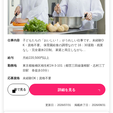
仕事内容
子どもたちの「おいしい！」がうれしい仕事です。未経験O
K・資格不要。 保育園給食の調理なので 16：30退勤・残業
なし・完全週休2日制。 家庭と両立しながら…
給与
月給220,500円以上
勤務地
東京都板橋区相生町24-3-101（都営三田線蓮根駅・志村三丁
目駅 各徒歩10分）
応募資格
未経験OK｜資格不要
詳細を見る
後で見る
更新日： 2026/07/31 掲載終了日： 2026/08/31