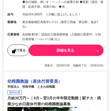
◆歩行補助、車いす・ベッドへの移乗介助 ◆夜勤（巡回、就
寝・起床介助、排泄介助） ◆清…
給与
月給304,880円 ☆大幅に賃上げしました！
勤務地
東京都板橋区高島平1-3-11（都営三田線「西台駅」徒歩7
分）
応募資格
未経験者OK！認知症介護基礎研修（入職後の受講可）※初
任者研修／ヘルパー2級 以上
詳細を見る
後で見る
更新日： 2026/07/28 掲載終了日： 2026/10/31
幼稚園教諭（産休代替要員）
学校法人 明角学園 ときわ幼稚園
契約社員
月給30万円～｜9月～翌3月の半年限定勤務｜駅チカ・残
業少なめ◎産休代替の幼稚園教諭募集