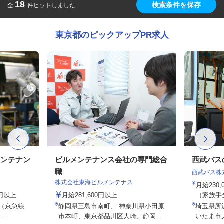
18
検索条件を保存
全
件ヒットしました
東京都のピックアップPR求人
メンテナン
ビルメンテナンス会社の専門総合
西武バス
職
西武バス株
株式会社東海ビルメンテナス
月給230
0円以上
月給281,600円以上
（家族手
2（京急線
静岡県三島市南町、 神奈川県小田原
埼玉県所
..
市本町、東京都品川区大崎、静岡...
いたま市