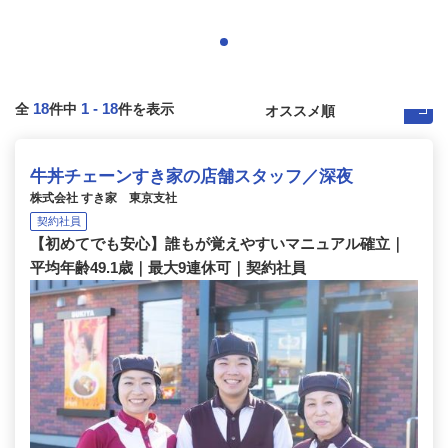
18
1
-
18
全
件中
件を表示
牛丼チェーンすき家の店舗スタッフ／深夜
株式会社 すき家 東京支社
契約社員
【初めてでも安心】誰もが覚えやすいマニュアル確立｜
平均年齢49.1歳｜最大9連休可｜契約社員