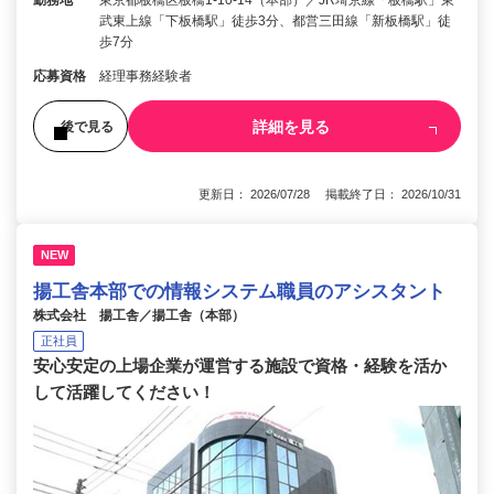
勤務地
東京都板橋区板橋1-10-14（本部）／JR埼京線「板橋駅」東
武東上線「下板橋駅」徒歩3分、都営三田線「新板橋駅」徒
歩7分
応募資格
経理事務経験者
詳細を見る
後で見る
更新日： 2026/07/28 掲載終了日： 2026/10/31
NEW
揚工舎本部での情報システム職員のアシスタント
株式会社 揚工舎／揚工舎（本部）
正社員
安心安定の上場企業が運営する施設で資格・経験を活か
して活躍してください！