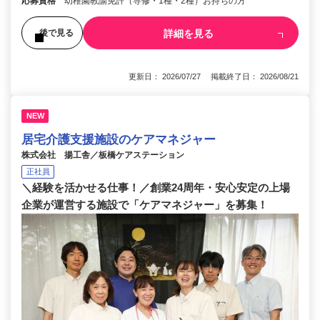
応募資格
幼稚園教諭免許（専修・1種・2種）お持ちの方
詳細を見る
後で見る
更新日： 2026/07/27 掲載終了日： 2026/08/21
NEW
居宅介護支援施設のケアマネジャー
株式会社 揚工舎／板橋ケアステーション
正社員
＼経験を活かせる仕事！／創業24周年・安心安定の上場
企業が運営する施設で「ケアマネジャー」を募集！