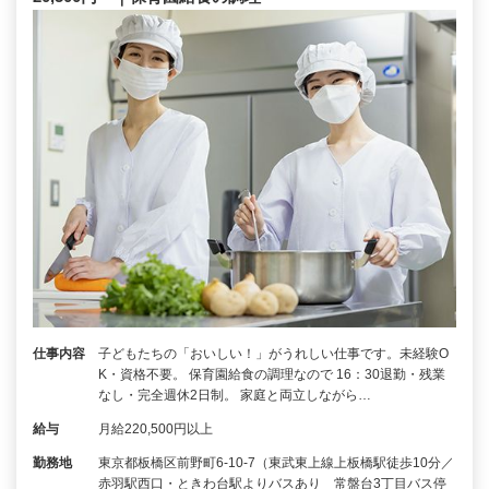
仕事内容
子どもたちの「おいしい！」がうれしい仕事です。未経験O
K・資格不要。 保育園給食の調理なので 16：30退勤・残業
なし・完全週休2日制。 家庭と両立しながら…
給与
月給220,500円以上
勤務地
東京都板橋区前野町6-10-7（東武東上線上板橋駅徒歩10分／
赤羽駅西口・ときわ台駅よりバスあり 常盤台3丁目バス停