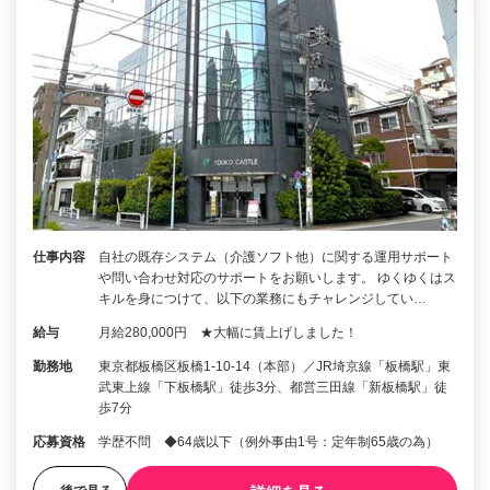
仕事内容
自社の既存システム（介護ソフト他）に関する運用サポート
や問い合わせ対応のサポートをお願いします。 ゆくゆくはス
キルを身につけて、以下の業務にもチャレンジしてい…
給与
月給280,000円 ★大幅に賃上げしました！
勤務地
東京都板橋区板橋1-10-14（本部）／JR埼京線「板橋駅」東
武東上線「下板橋駅」徒歩3分、都営三田線「新板橋駅」徒
歩7分
応募資格
学歴不問 ◆64歳以下（例外事由1号：定年制65歳の為）