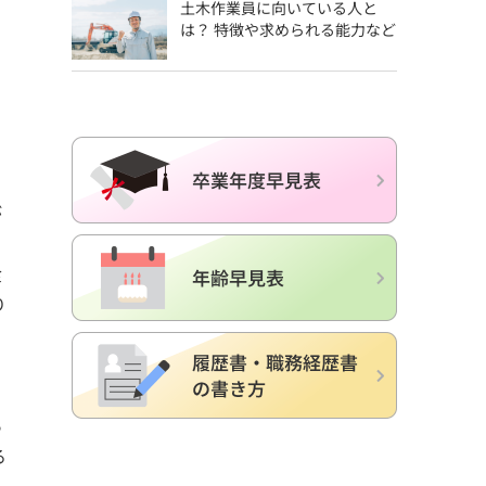
土木作業員に向いている人と
は？ 特徴や求められる能力など
が
食
り
、
あ
る