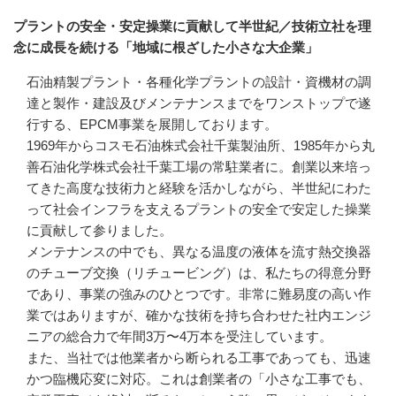
プラントの安全・安定操業に貢献して半世紀／技術立社を理
念に成長を続ける「地域に根ざした小さな大企業」
石油精製プラント・各種化学プラントの設計・資機材の調
達と製作・建設及びメンテナンスまでをワンストップで遂
行する、EPCM事業を展開しております。

1969年からコスモ石油株式会社千葉製油所、1985年から丸
善石油化学株式会社千葉工場の常駐業者に。創業以来培っ
てきた高度な技術力と経験を活かしながら、半世紀にわた
って社会インフラを支えるプラントの安全で安定した操業
に貢献して参りました。

メンテナンスの中でも、異なる温度の液体を流す熱交換器
のチューブ交換（リチュービング）は、私たちの得意分野
であり、事業の強みのひとつです。非常に難易度の高い作
業ではありますが、確かな技術を持ち合わせた社内エンジ
ニアの総合力で年間3万〜4万本を受注しています。

また、当社では他業者から断られる工事であっても、迅速
かつ臨機応変に対応。これは創業者の「小さな工事でも、