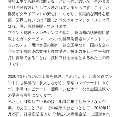
突発工事でも絶対に断るな」という強い思いが、そのまま
当社の経営方針として反映されているからです。こうした
姿勢がクライアントの安心につながり、長期的な関係を構
築。業界においては「困った時のツルヤマテクノス」と呼
ばれ、厚い信頼を賜っております。

プラント建設・メンテナンスの他に、防衛省の護衛艦に搭
載するガスタービンエンジンの排気消音器やジェットエン
ジンのテスト用消音器の製作・組立工事など、国の安全を
守る防衛省関連の案件も多数受注。技術力をもって平和維
持に貢献できることは、技術立社を理念とする私たちの誇
りです。

2020年3月には第二工場を建設。これにより、水素関連プラ
ントにも積極的に参入しながら、京葉コンビナートに限ら
ず、京浜コンビナート、鹿島コンビナートなど全国規模で
の受注も可能になります。

私たちが目指しているのは「地域に根ざした小さな大企
業」であることです。その成果のひとつとして、2018年12
月25日、経済産業省より「地域未来牽引企業」に選定され