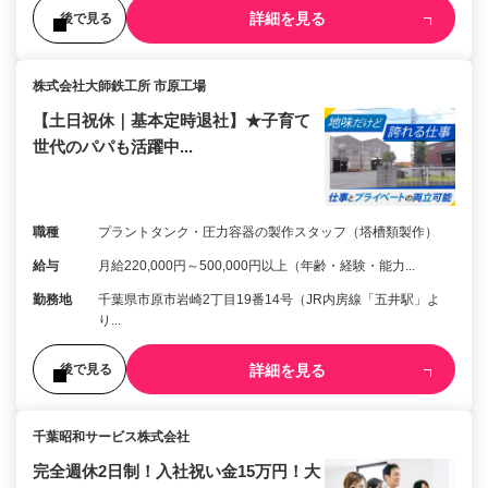
詳細を見る
後で見る
株式会社大師鉄工所 市原工場
【土日祝休｜基本定時退社】★子育て
世代のパパも活躍中...
職種
プラントタンク・圧力容器の製作スタッフ（塔槽類製作）
給与
月給220,000円～500,000円以上（年齢・経験・能力...
勤務地
千葉県市原市岩崎2丁目19番14号（JR内房線「五井駅」よ
り...
詳細を見る
後で見る
千葉昭和サービス株式会社
完全週休2日制！入社祝い金15万円！大