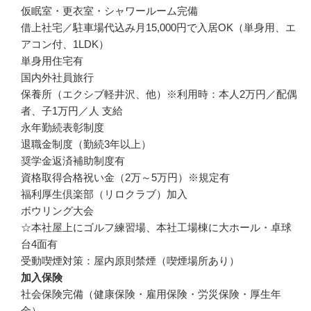
仮眠室・更衣室・シャワールーム完備

借上社宅／駐車場代込み月15,000円で入居OK（単身用、エ
アコン付、1LDK）

単身用住宅有

国内外社員旅行

保養所（エクシブ軽井沢、他）※利用時：本人2万円／配偶
者、子1万円／人 支給

永年勤続表彰制度

退職金制度（勤続3年以上）

奨学金返済補助制度有

資格取得合格祝い金（2万～5万円）※規定有

福利厚生倶楽部（リロクラブ）加入

ボウリング大会

☆本社屋上にゴルフ練習場、本社工場棟に大ホール・卓球
台4面有

受動喫煙対策：屋内原則禁煙（喫煙場所あり）
加入保険
社会保険完備（健康保険・雇用保険・労災保険・厚生年
金）