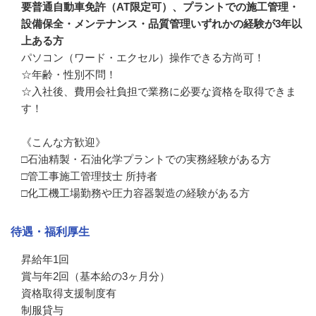
要普通自動車免許（AT限定可）、プラントでの施工管理・
設備保全・メンテナンス・品質管理いずれかの経験が3年以
上ある方
パソコン（ワード・エクセル）操作できる方尚可！

☆年齢・性別不問！

☆入社後、費用会社負担で業務に必要な資格を取得できま
す！

《こんな方歓迎》

□石油精製・石油化学プラントでの実務経験がある方

□管工事施工管理技士 所持者

□化工機工場勤務や圧力容器製造の経験がある方
待遇・福利厚生
昇給年1回

賞与年2回（基本給の3ヶ月分）

資格取得支援制度有

制服貸与
