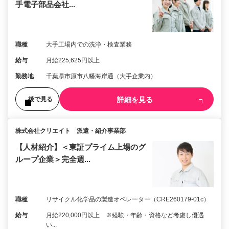
手電子部品会社...
職種
大手工場内での洗浄・検査業務
給与
月給225,625円以上
勤務地
千葉県市原市八幡海岸通（大手企業内）
詳細を見る
後で見る
株式会社クリエイト 派遣・紹介事業部
【人材紹介】＜東証プライム上場のグ
ループ企業＞完全週...
職種
リサイクル化学品の製造オペレーター（CRE260179-01c）
給与
月給220,000円以上 ※経験・年齢・資格など考慮し優遇
い...