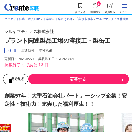
1
後で見る
閲覧履歴
会員登録
メニュー
クリエイト転職・求人TOP
＞
千葉県
＞
千葉県その他
＞
千葉県市原市
＞
ツルヤマテクノス株式会社
ツルヤマテクノス株式会社
プラント関連製品工場の溶接工・製缶工
正社員
車通勤可
男性活躍
更新日： 2026/05/27 掲載終了日： 2026/08/21
掲載終了まであと 13 日
応募する
後で見る
創業57年！大手石油会社パートナーシップ企業！安
定性・技術力！充実した福利厚生！！