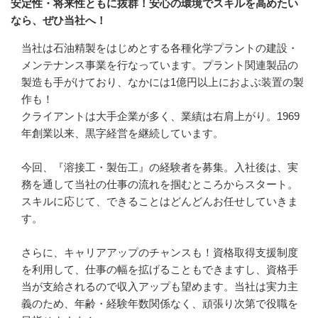
安定性・将来性ともに抜群！安心の環境でスキルを高めたい
なら、ぜひ当社へ！
当社は石油精製をはじめとする各種化学プラントの建設・
メンテナンス事業を行なっています。プラント関連製品の
製造も手がけており、なかには1億円以上におよぶ装置の製
作も！

クライアントは大手企業が多く、業績は右肩上がり。1969
年創業以来、黒字経営を継続しています。

今回、『溶接工・製缶工』の経験者を募集。入社後は、実
務を通して当社の仕事の流れを掴むところからスタート。
スキルに応じて、できることはどんどんお任せしていきま
す。

さらに、キャリアアップのチャンスも！資格取得支援制度
を利用して、仕事の幅を拡げることもできますし、資格手
当が支給されるので収入アップも望めます。当社は実力主
義のため、年齢・経験年数関係なく、頑張り次第で役職を