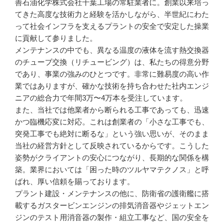
善石油化学株式会社千葉工場の常駐業者に。創業以来培っ
てきた高度な技術力と経験を活かしながら、半世紀にわた
って社会インフラを支えるプラントの安全で安定した操業
に貢献して参りました。

メンテナンスの中でも、異なる温度の液体を流す熱交換器
のチューブ交換（リチュービング）は、私たちの得意分野
であり、事業の強みのひとつです。非常に難易度の高い作
業ではありますが、確かな技術を持ち合わせた社内エンジ
ニアの総合力で年間3万〜4万本を受注しています。

また、当社では他業者から断られる工事であっても、迅速
かつ臨機応変に対応。これは創業者の「小さな工事でも、
突発工事でも絶対に断るな」という強い思いが、そのまま
当社の経営方針として反映されているからです。こうした
姿勢がクライアントの安心につながり、長期的な関係を構
築。業界においては「困った時のツルヤマテクノス」と呼
ばれ、厚い信頼を賜っております。

プラント建設・メンテナンスの他に、防衛省の護衛艦に搭
載するガスタービンエンジンの排気消音器やジェットエン
ジンのテスト用消音器の製作・組立工事など、国の安全を