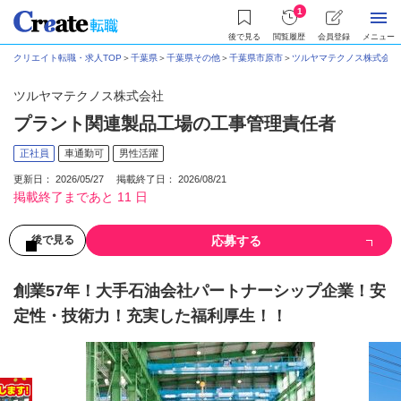
1
後で見る
閲覧履歴
会員登録
メニュー
クリエイト転職・求人TOP
＞
千葉県
＞
千葉県その他
＞
千葉県市原市
＞
ツルヤマテクノス株式会社
ツルヤマテクノス株式会社
プラント関連製品工場の工事管理責任者
正社員
車通勤可
男性活躍
更新日： 2026/05/27 掲載終了日： 2026/08/21
掲載終了まであと 11 日
応募する
後で見る
創業57年！大手石油会社パートナーシップ企業！安
定性・技術力！充実した福利厚生！！