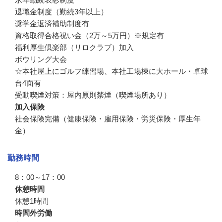
退職金制度（勤続3年以上）

奨学金返済補助制度有

資格取得合格祝い金（2万～5万円）※規定有

福利厚生倶楽部（リロクラブ）加入

ボウリング大会

☆本社屋上にゴルフ練習場、本社工場棟に大ホール・卓球
台4面有

受動喫煙対策：屋内原則禁煙（喫煙場所あり）
加入保険
社会保険完備（健康保険・雇用保険・労災保険・厚生年
金）
勤務時間
8：00～17：00
休憩時間
休憩1時間
時間外労働