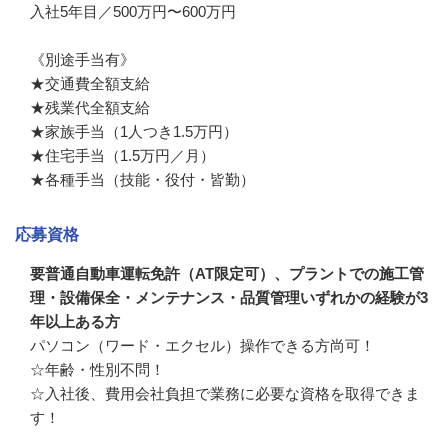
入社5年目／500万円〜600万円

《別途手当有》

★交通費全額支給

★残業代全額支給

★家族手当（1人つき1.5万円）

★住宅手当（1.5万円／月）

★各種手当（技能・役付・皆勤）
応募資格
要普通自動車運転免許（AT限定可）、プラントでの施工管
理・設備保全・メンテナンス・品質管理いずれかの経験が3
年以上ある方
パソコン（ワード・エクセル）操作できる方尚可！

☆年齢・性別不問！

☆入社後、費用会社負担で業務に必要な資格を取得できま
す！
