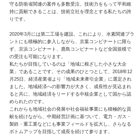
守る防衛省関連の案件も多数受注。技術力をもって平和維
持に貢献できることは、技術立社を理念とする私たちの誇
りです。

2020年3月には第二工場を建設。これにより、水素関連プラ
ントにも積極的に参入しながら、京葉コンビナートに限ら
ず、京浜コンビナート、鹿島コンビナートなど全国規模で
の受注も可能になります。

私たちが目指しているのは「地域に根ざした小さな大企
業」であることです。その成果のひとつとして、2018年12
月25日、経済産業省より「地域未来牽引企業」に選定され
ました。地域経済への影響力が大きく、成長性が見込まれ
ると共に、地域経済をリードする中核企業として国から認
められたのです。

これからも地域社会の発展や社会福祉事業にも積極的な貢
献を続けながら、中期経営計画に基づいて、電力・ガス・
製鉄・重工業などにも事業フィールドを拡大し、さらなる
ボトムアップを目指して成長を続けて参ります。