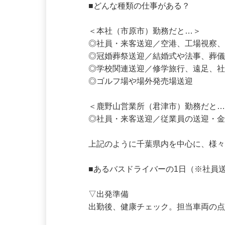
■どんな種類の仕事がある？

＜本社（市原市）勤務だと…＞

◎社員・来客送迎／空港、工場視察、
◎冠婚葬祭送迎／結婚式や法事、葬儀
◎学校関連送迎／修学旅行、遠足、社
◎ゴルフ場や場外発売場送迎

＜鹿野山営業所（君津市）勤務だと…
◎社員・来客送迎／従業員の送迎・金
上記のように千葉県内を中心に、様
■あるバスドライバーの1日（※社員
▽出発準備

出勤後、健康チェック。担当車両の