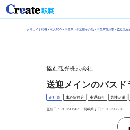
クリエイト転職・求人TOP
＞
千葉県
＞
千葉県その他
＞
千葉県市原市
＞
協進観
協進観光株式会社
送迎メインのバスド
正社員
未経験歓迎
車通勤可
男性活躍
更新日： 2026/06/03 掲載終了日： 2026/08/28