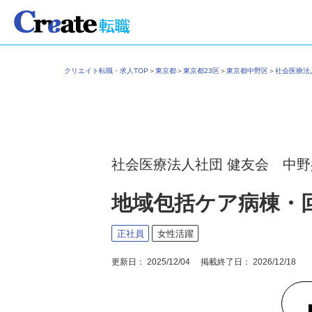
クリエイト転職・求人TOP
＞
東京都
＞
東京都23区
＞
東京都中野区
＞
社会医療
社会医療法人社団 健友会 中
地域包括ケア病棟・
正社員
女性活躍
更新日： 2025/12/04 掲載終了日： 2026/12/18