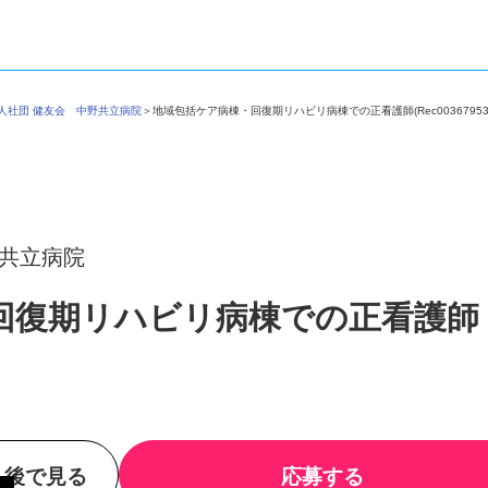
法人社団 健友会 中野共立病院
＞
地域包括ケア病棟・回復期リハビリ病棟での正看護師(Rec00367
野共立病院
回復期リハビリ病棟での正看護
後で見る
応募する