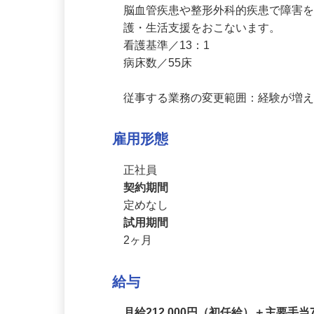
（2）回復期リハビリ病棟

脳⾎管疾患や整形外科的疾患で障害
護・生活支援をおこないます。

看護基準／13：1

病床数／55床

従事する業務の変更範囲：経験が増
雇用形態
正社員
契約期間
定めなし
試用期間
2ヶ月
給与