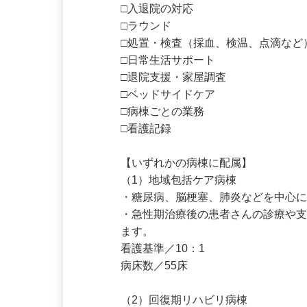
□入退院の対応

□ラウンド

□処置・検査（採血、検温、点滴など
□日常生活サポート

□退院支援・家屋調査

□ベッドサイドケア

□病棟ごとの業務

□看護記録

【いずれかの病棟に配属】

（1）地域包括ケア病棟

・糖尿病、脳梗塞、肺炎などを中⼼
・急性期治療後の患者さんの診療や
ます。

看護基準／10：1

病床数／55床
