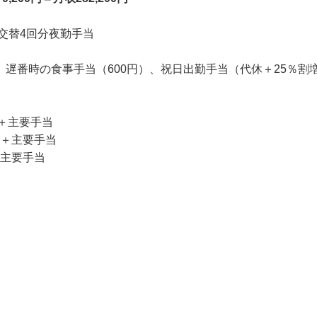
,200円＝月収282,200円
2交替4回分夜勤手当

）、遅番時の食事手当（600円）、祝日出勤手当（代休＋25％
円＋主要手当

円＋主要手当

円＋主要手当