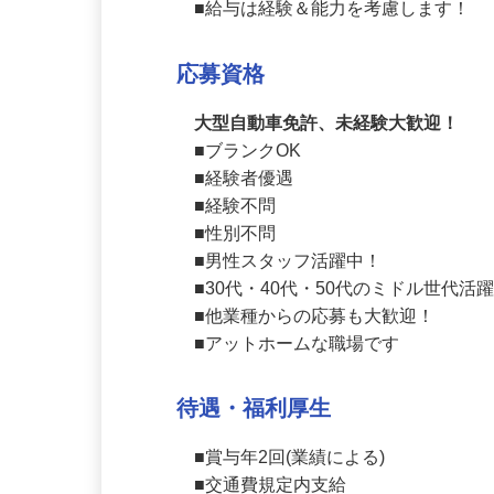
月給370,000円以上
■給与は経験＆能力を考慮します！
応募資格
大型自動車免許、未経験大歓迎！
■ブランクOK

■経験者優遇

■経験不問

■性別不問

■男性スタッフ活躍中！

■30代・40代・50代のミドル世代活躍
■他業種からの応募も大歓迎！

■アットホームな職場です
待遇・福利厚生