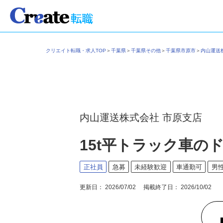
クリエイト転職・求人TOP
＞
千葉県
＞
千葉県その他
＞
千葉県市原市
＞
内山運送
内山運送株式会社 市原支店
15t平トラック車の
正社員
急募
未経験歓迎
車通勤可
男
更新日： 2026/07/02 掲載終了日： 2026/10/02