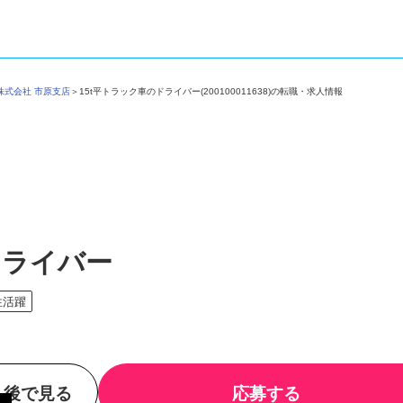
株式会社 市原支店
＞
15t平トラック車のドライバー(200100011638)の転職・求人情報
ドライバー
性活躍
後で見る
応募する