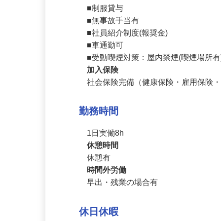
■賞与年2回(業績による)

■交通費規定内支給

■制服貸与

■無事故手当有

■社員紹介制度(報奨金)

■車通勤可

■受動喫煙対策：屋内禁煙(喫煙場所有
加入保険
社会保険完備（健康保険・雇用保険
勤務時間
1日実働8h
休憩時間
休憩有
時間外労働
早出・残業の場合有