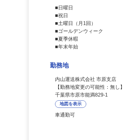
休日休暇
■日曜日

■祝日

■土曜日（月1回）

■ゴールデンウィーク

■夏季休暇

■年末年始
勤務地
内山運送株式会社 市原支店

【勤務地変更の可能性：無し】
千葉県市原市能満829-1
地図を表示
車通勤可