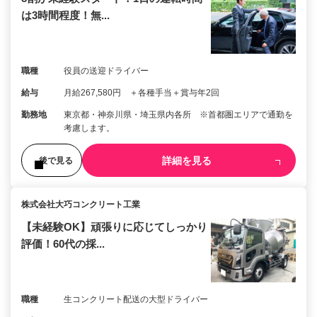
は3時間程度！無...
職種
役員の送迎ドライバー
給与
月給267,580円 ＋各種手当＋賞与年2回
勤務地
東京都・神奈川県・埼玉県内各所 ※首都圏エリアで通勤を
考慮します。
詳細を見る
後で見る
株式会社大巧コンクリート工業
【未経験OK】頑張りに応じてしっかり
評価！60代の採...
職種
生コンクリート配送の大型ドライバー