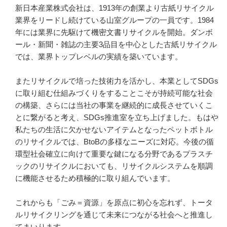
新日本産業株式会社は、1913年の創業より古紙リサイクル
業界をリードし続けている山室グループの一員です。1984
年には業界に先駆けて機密文書リサイクルを開始。ダンボ
ール・新聞・雑誌の主要3品目を中心とした古紙リサイクル
では、業界トップレベルの実績を築いています。

またリサイクルで培った技術力を活かし、本業としてSDGs
に取り組む仕組みづくりをすることこそが持続可能な社会
の構築、さらには当社の事業を継続的に成長させていくこ
とに繋がると考え、SDGs推進室を立ち上げました。もはや
私たちの生活に欠かせないアイテムとなったペットボトル
のリサイクルでは、BtoBの多様なニーズに対応。今後の循
環型社会確立に向けて重要な鍵になる分野であるプラスチ
ックのリサイクルにおいても、リサイクルシステムを順調
に機能させるため積極的に取り組んでいます。

これからも「ごみ＝資源」を原点に初心を忘れず、トータ
ルリサイクリングを通じて未来につながる社会へと推進し
てまいります。