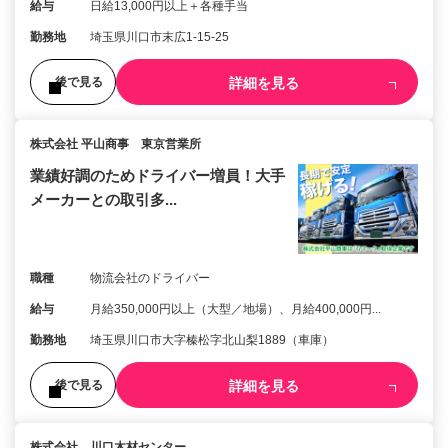
給与
日給13,000円以上＋各種手当
勤務地
埼玉県川口市末広1-15-25
詳細を見る
後で見る
株式会社 平山商事 東京営業所
業績好調のためドライバー増員！大手
メーカーとの取引多...
職種
物流会社のドライバー
給与
月給350,000円以上（大型／地場）、月給400,000円...
勤務地
埼玉県川口市大字榛松字北山梨1889（車庫）
詳細を見る
後で見る
株式会社 川口木材センター