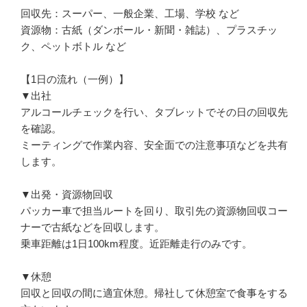
回収先：スーパー、一般企業、工場、学校 など

資源物：古紙（ダンボール・新聞・雑誌）、プラスチッ
ク、ペットボトル など

【1日の流れ（一例）】

▼出社

アルコールチェックを行い、タブレットでその日の回収先
を確認。

ミーティングで作業内容、安全面での注意事項などを共有
します。

▼出発・資源物回収

パッカー車で担当ルートを回り、取引先の資源物回収コー
ナーで古紙などを回収します。

乗車距離は1日100km程度。近距離走行のみです。

▼休憩

回収と回収の間に適宜休憩。帰社して休憩室で食事をする