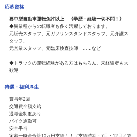
応募資格
要中型自動車運転免許以上 《学歴・経験一切不問！》
◆異業種からの転職者も多く活躍しております。

元販売スタッフ、元ガソリンスタンドスタッフ、元介護ス
タッフ、

元営業スタッフ、元臨床検査技師　……など

◆トラックの運転経験がある方はもちろん、未経験者も大
歓迎
待遇・福利厚生
賞与年2回

交通費全額支給

退職金制度あり

バイク通勤可

安全手当

定着一時金合計10万円支給！！（支給時期：7月・12月／算