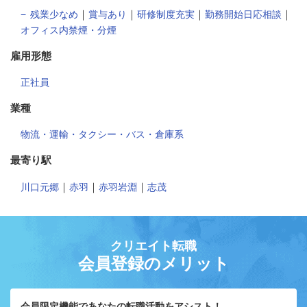
｜
｜
｜
｜
残業少なめ
賞与あり
研修制度充実
勤務開始日応相談
オフィス内禁煙・分煙
雇用形態
正社員
業種
物流・運輸・タクシー・バス・倉庫系
最寄り駅
｜
｜
｜
川口元郷
赤羽
赤羽岩淵
志茂
クリエイト転職
会員登録のメリット
会員限定機能であなたの転職活動をアシスト！