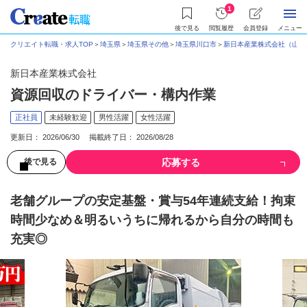
1
後で見る
閲覧履歴
会員登録
メニュー
クリエイト転職・求人TOP
＞
埼玉県
＞
埼玉県その他
＞
埼玉県川口市
＞
新日本産業株式会社（山室
新日本産業株式会社
資源回収のドライバー・構内作業
正社員
未経験歓迎
男性活躍
女性活躍
更新日： 2026/06/30 掲載終了日： 2026/08/28
応募する
後で見る
老舗グループの安定基盤・賞与54年連続支給！拘束
時間少なめ＆明るいうちに帰れるから自分の時間も
充実◎