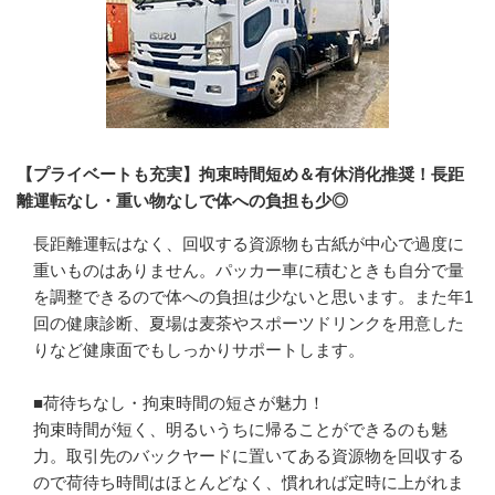
【プライベートも充実】拘束時間短め＆有休消化推奨！長距
離運転なし・重い物なしで体への負担も少◎
長距離運転はなく、回収する資源物も古紙が中心で過度に
重いものはありません。パッカー車に積むときも自分で量
を調整できるので体への負担は少ないと思います。また年1
回の健康診断、夏場は麦茶やスポーツドリンクを用意した
りなど健康面でもしっかりサポートします。

■荷待ちなし・拘束時間の短さが魅力！

拘束時間が短く、明るいうちに帰ることができるのも魅
力。取引先のバックヤードに置いてある資源物を回収する
ので荷待ち時間はほとんどなく、慣れれば定時に上がれま