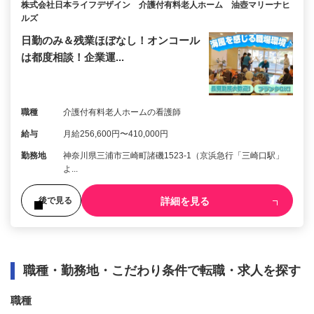
株式会社日本ライフデザイン 介護付有料老人ホーム 油壺マリーナヒ
ルズ
日勤のみ＆残業ほぼなし！オンコール
は都度相談！企業運...
職種
介護付有料老人ホームの看護師
給与
月給256,600円〜410,000円
勤務地
神奈川県三浦市三崎町諸磯1523-1（京浜急行「三崎口駅」
よ...
詳細を見る
後で見る
職種・勤務地・こだわり条件で転職・求人を探す
職種