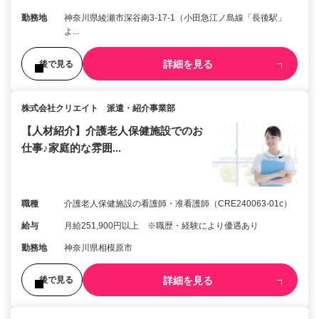
勤務地
神奈川県綾瀬市深谷南3-17-1（小田急江ノ島線「長後駅」
よ...
詳細を見る
後で見る
株式会社クリエイト 派遣・紹介事業部
【人材紹介】介護老人保健施設でのお
仕事♪家庭的な雰囲...
職種
介護老人保健施設の看護師・准看護師（CRE240063-01c）
給与
月給251,900円以上 ※職歴・経験により優遇あり
勤務地
神奈川県相模原市
詳細を見る
後で見る