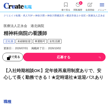
1
後で見る
閲覧履歴
会員登録
メニュー
クリエイト転職・求人TOP
＞
神奈川県
＞
神奈川県横浜市
＞
横浜市保土ケ谷区
＞
医療法人正永会 
医療法人正永会 港北病院
精神科病院の看護師
正社員
未経験歓迎
車通勤可
女性活躍
更新日： 2026/07/01 掲載終了日： 2026/10/02
応募する
後で見る
【入社時期相談OK】定年後再雇用制度ありで、安
心して長く勤務できる！★定時退社★送迎バスあり
募集情報
職種