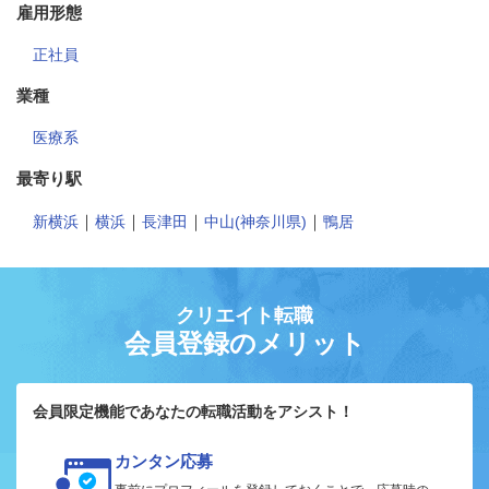
雇用形態
正社員
業種
医療系
最寄り駅
｜
｜
｜
｜
新横浜
横浜
長津田
中山(神奈川県)
鴨居
クリエイト転職
会員登録のメリット
会員限定機能であなたの転職活動をアシスト！
カンタン応募