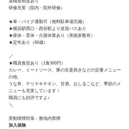
退職金制度あり

研修充実（院内・院外研修）

★車・バイク通勤可（無料駐車場完備）

★横浜駅西口・西谷駅より送迎バスあり

★産休・育休・介護休業あり（実績多数有）

★定年あり（60歳）

／

★職員食堂あり（1食300円）

カレー、ミートソース、豚の生姜焼きなどの定番メニュー
の他、

うな丼、テリヤキチキン、甘酒、おしるこなど、季節のメ
ニューも充実しています！

職員にも好評ですよ♪

＼

受動喫煙対策：敷地内禁煙
加入保険