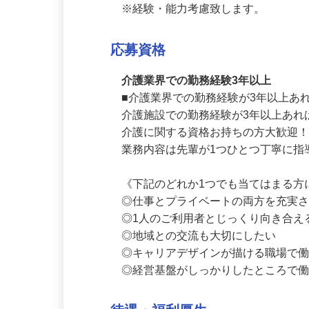
月給383,333円＋処遇改善手当
※年俸4,600,000円（12ヶ月分割支給
※経験・能力考慮致します。
応募資格
介護業界での勤務経験3年以上
■介護業界での勤務経験が3年以上あれ
介護施設での勤務経験が3年以上あれ
介護に関する資格お持ちの方大歓迎！
業務内容は先輩が1つひとつ丁寧に指
《下記のどれか1つでも当てはまる方
◎仕事とプライベートの両方を充実さ
◎1人のご利用者とじっくり向き合え
◎地域との交流も大切にしたい

◎キャリアデザインが描ける職場で働
◎経営基盤がしっかりしたところで