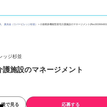
法人 真光会（リバービレッジ杉並）
＞
小規模多機能型居宅介護施設のマネージメント(Rec003664
レッジ杉並
介護施設のマネージメント
後で見る
応募する