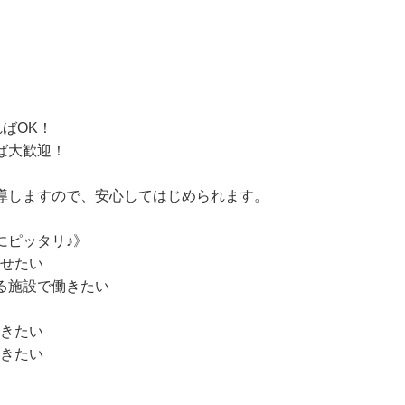
）

ばOK！

ば大歓迎！



導しますので、安心してはじめられます。

にピッタリ♪》

せたい 

る施設で働きたい

きたい 

働きたい