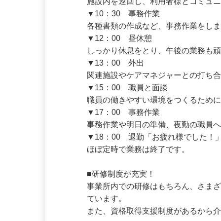
▼9：30　巡回

施設内を巡回し、利用者様とコミュニ
▼10：30　事務作業

各種書類の作成など、事務作業をしま
▼12：00　昼休憩

しっかり休息をとり、午後の業務も頑
▼13：00　外出

関連施設やケアマネジャーとの打ち合
▼15：00　職員と面談

職員の働きやすい環境をつくるために
▼17：00　事務作業

事務作業や明日の準備、夜勤の職員へ
▼18：00　退勤「お疲れ様でした！」
ほぼ定時で業務は終了です。

■研修制度が充実！

事業所内での研修はもちろん、さま
ています。
