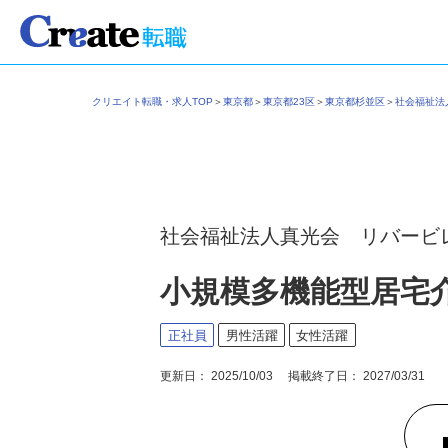
クリエイト転職・求人TOP
＞
東京都
＞
東京都23区
＞
東京都杉並区
＞
社会福祉
社会福祉法人真光会 リバービ
小規模多機能型居宅
正社員
男性活躍
女性活躍
更新日： 2025/10/03 掲載終了日： 2027/03/31