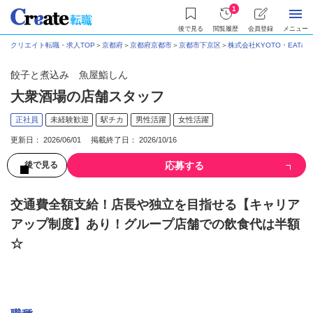
1
後で見る
閲覧履歴
会員登録
メニュー
クリエイト転職・求人TOP
＞
京都府
＞
京都府京都市
＞
京都市下京区
＞
株式会社KYOTO・EAT&ST
餃子と煮込み 魚屋鮨しん
大衆酒場の店舗スタッフ
正社員
未経験歓迎
駅チカ
男性活躍
女性活躍
更新日： 2026/06/01 掲載終了日： 2026/10/16
応募する
後で見る
交通費全額支給！店長や独立を目指せる【キャリア
アップ制度】あり！グループ店舗での飲食代は半額
☆
募集情報