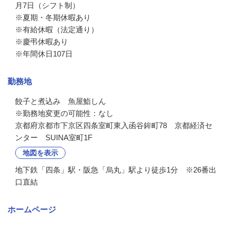
月7日（シフト制）

※夏期・冬期休暇あり

※有給休暇（法定通り）

※慶弔休暇あり

※年間休日107日
勤務地
餃子と煮込み　魚屋鮨しん

※勤務地変更の可能性：なし
京都府京都市下京区四条室町東入函谷鉾町78 京都経済セ
ンター SUINA室町1F
地図を表示
地下鉄「四条」駅・阪急「烏丸」駅より徒歩1分 ※26番出
口直結
ホームページ