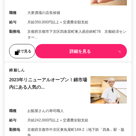
職種
大衆酒場の店長候補
給与
月給350,000円以上＋交通費全額支給
勤務地
京都府京都市下京区四条室町東入函谷鉾町78 京都経済セン
ター...
詳細を見る
後で見る
錦 鮨しん
2023年リニューアルオープン！錦市場
内にある人気の...
職種
お鮨屋さんの寿司職人
給与
月給242,000円以上＋交通費全額支給
勤務地
京都府京都市中京区東魚屋町169-2（地下鉄「四条」駅・阪
急...