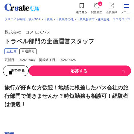
1
後で見る
閲覧履歴
会員登録
メニュー
クリエイト転職・求人TOP
＞
千葉県
＞
千葉県その他
＞
千葉県船橋市
＞
株式会社 コスモスバス
＞
株式会社 コスモスバス
トラベル部門の企画運営スタッフ
正社員
車通勤可
更新日： 2026/07/03 掲載終了日： 2026/09/25
応募する
後で見る
旅行が好きな方歓迎！地域に根差したバス会社の旅
行部門で働きませんか？時短勤務も相談可！経験者
は優遇！
募集情報