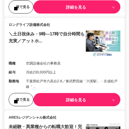
詳細を見る
後で見る
ロングライフ設備株式会社
＼土日祝休み・9時―17時で自分時間も
充実／アットホ...
職種
空調設備会社の事務員
給与
月給230,000円以上
勤務地
千葉県松戸市六高台2-8／東武野田線「六実駅」・京成松戸
線「...
詳細を見る
後で見る
ARESレジデンシャル株式会社
未経験・異業種からの転職大歓迎！完