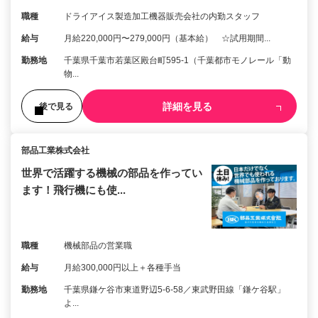
職種
ドライアイス製造加工機器販売会社の内勤スタッフ
給与
月給220,000円〜279,000円（基本給） ☆試用期間...
勤務地
千葉県千葉市若葉区殿台町595-1（千葉都市モノレール「動
物...
詳細を見る
後で見る
部品工業株式会社
世界で活躍する機械の部品を作ってい
ます！飛行機にも使...
職種
機械部品の営業職
給与
月給300,000円以上＋各種手当
勤務地
千葉県鎌ケ谷市東道野辺5-6-58／東武野田線「鎌ケ谷駅」
よ...