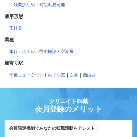
｜
残業少なめ
時短勤務可能
雇用形態
正社員
業種
旅行・ホテル・宿泊施設・空港系
最寄り駅
｜
｜
｜
千葉ニュータウン中央
小室
白井
西白井
クリエイト転職
会員登録のメリット
会員限定機能であなたの転職活動をアシスト！