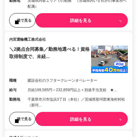
勤務地
茨城県内各エリアでの勤務 （茨城県内いずれかの事業所へ
配属）
詳細を見る
後で見る
内宮運輸機工株式会社
＼2拠点合同募集／勤務地選べる！資格
取得制度で、未経...
職種
建設会社のラフタークレーンオペレーター
給与
月給199,585円～232,859円以上＋別途手当支給 ★...
勤務地
千葉県市川市塩浜3丁目（本社）／茨城県那珂郡東海村村松
（那珂...
詳細を見る
後で見る