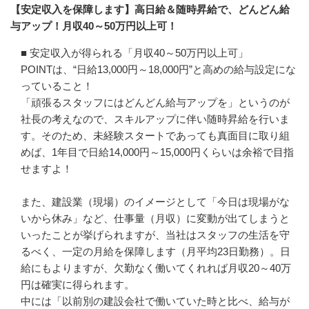
【安定収入を保障します】高日給＆随時昇給で、どんどん給
与アップ！月収40～50万円以上可！
■ 安定収入が得られる「月収40～50万円以上可」

POINTは、“日給13,000円～18,000円”と高めの給与設定にな
っていること！

「頑張るスタッフにはどんどん給与アップを」というのが
社長の考えなので、スキルアップに伴い随時昇給を行いま
す。そのため、未経験スタートであっても真面目に取り組
めば、1年目で日給14,000円～15,000円くらいは余裕で目指
せますよ！

また、建設業（現場）のイメージとして「今日は現場がな
いから休み」など、仕事量（月収）に変動が出てしまうと
いったことが挙げられますが、当社はスタッフの生活を守
るべく、一定の月給を保障します（月平均23日勤務）。日
給にもよりますが、欠勤なく働いてくれれば月収20～40万
円は確実に得られます。

中には「以前別の建設会社で働いていた時と比べ、給与が