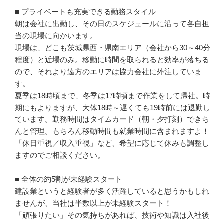
■ プライベートも充実できる勤務スタイル

朝は会社に出勤し、その日のスケジュールに沿って各自担
当の現場に向かいます。

現場は、どこも茨城県西・県南エリア（会社から30～40分
程度）と近場のみ。移動に時間を取られると効率が落ちる
ので、それより遠方のエリアは協力会社に外注していま
す。

夏季は18時頃まで、冬季は17時頃まで作業をして帰社。時
期にもよりますが、大体18時～遅くても19時前には退勤し
ています。勤務時間はタイムカード（朝・夕打刻）できち
んと管理。もちろん移動時間も就業時間に含まれますよ！

「休日重視／収入重視」など、希望に応じて休みも調整し
ますのでご相談ください。

■ 全体の約5割が未経験スタート

建設業というと経験者が多く活躍していると思うかもしれ
ませんが、当社は半数以上が未経験スタート！

「頑張りたい」その気持ちがあれば、技術や知識は入社後