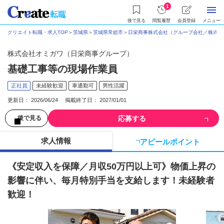
1
後で見る
閲覧履歴
会員登録
メニュー
クリエイト転職・求人TOP
＞
茨城県
＞
茨城県常総市
＞
日栄商事株式会社（グループ会社／株式会
株式会社オミガワ（日栄商事グループ）
基礎工事等の現場作業員
正社員
未経験歓迎
車通勤可
男性活躍
更新日： 2026/06/24 掲載終了日： 2027/01/01
応募する
後で見る
求人情報
アピールポイント
《安定収入を保障／月収50万円以上可》物価上昇の
影響に伴い、毎月特別手当を支給します！未経験者
歓迎！