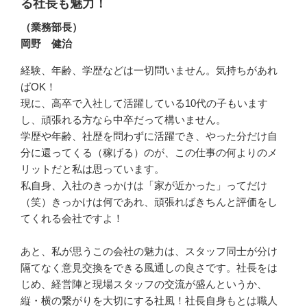
る社長も魅力！
（業務部長）
岡野 健治
経験、年齢、学歴などは一切問いません。気持ちがあれ
ばOK！

現に、高卒で入社して活躍している10代の子もいます
し、頑張れる方なら中卒だって構いません。

学歴や年齢、社歴を問わずに活躍でき、やった分だけ自
分に還ってくる（稼げる）のが、この仕事の何よりのメ
リットだと私は思っています。

私自身、入社のきっかけは「家が近かった」ってだけ
（笑）きっかけは何であれ、頑張ればきちんと評価をし
てくれる会社ですよ！

あと、私が思うこの会社の魅力は、スタッフ同士が分け
隔てなく意見交換をできる風通しの良さです。社長をは
じめ、経営陣と現場スタッフの交流が盛んというか、
縦・横の繋がりを大切にする社風！社長自身もとは職人