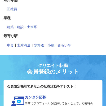
正社員
業種
建築・建設・土木系
最寄り駅
｜
｜
｜
｜
中妻
北水海道
水海道
小絹
みらい平
クリエイト転職
会員登録のメリット
会員限定機能であなたの転職活動をアシスト！
カンタン応募
事前にプロフィールを登録しておくことで、応募時の