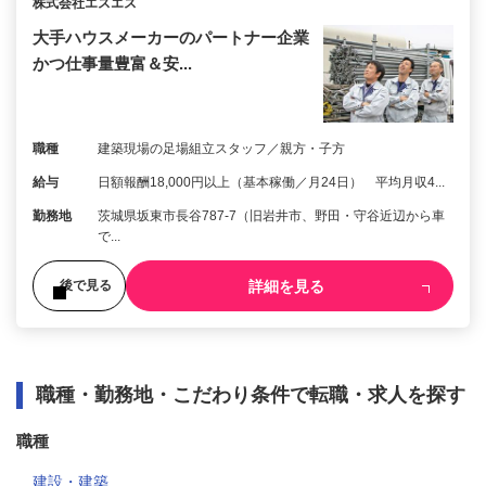
株式会社エスエス
大手ハウスメーカーのパートナー企業
かつ仕事量豊富＆安...
職種
建築現場の足場組立スタッフ／親方・子方
給与
日額報酬18,000円以上（基本稼働／月24日） 平均月収4...
勤務地
茨城県坂東市長谷787-7（旧岩井市、野田・守谷近辺から車
で...
詳細を見る
後で見る
職種・勤務地・こだわり条件で転職・求人を探す
職種
建設・建築