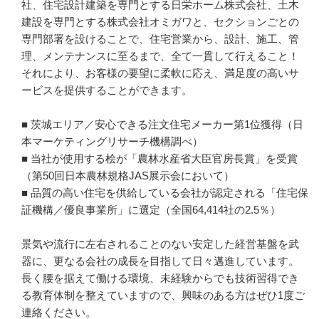
社、住宅設計建築を専門とする日栄ホーム株式会社、土木
建設を専門とする株式会社オミガワと、セクションごとの
専門部署を設けることで、住宅営業から、設計、施工、管
理、メンテナンスに至るまで、全て一貫して行えること！

それにより、お客様の要望に柔軟に応え、満足度の高いサ
ービスを提供することができます。

■ 茨城エリア／安心できる注文住宅メーカー第1位獲得（日
本マーケティングリサーチ機構調べ）

■ 当社が使用する桧が「農林水産省大臣官房長賞」を受賞
（第50回日本農林規格JAS展示会において）

■ 品質の高い住宅を供給している会社が認定される「住宅保
証機構／優良事業所」に選定（全国64,414社の2.5％）

景気や流行に左右されることのない安定した経営基盤を武
器に、更なる会社の成長を目指して日々邁進しています。

長く腰を据えて働ける環境、未経験からでも技術習得でき
る教育体制を整えていますので、興味のある方はぜひ1度ご
連絡ください。