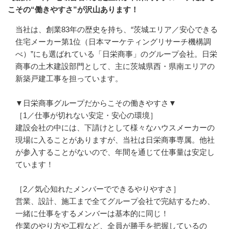
こその“働きやすさ”が沢山あります！
当社は、創業83年の歴史を持ち、“茨城エリア／安心できる
住宅メーカー第1位（日本マーケティングリサーチ機構調
べ）”にも選ばれている「日栄商事」のグループ会社。日栄
商事の土木建設部門として、主に茨城県西・県南エリアの
新築戸建工事を担っています。

▼日栄商事グループだからこその働きやすさ▼

［1／仕事が切れない安定・安心の環境］

建設会社の中には、下請けとして様々なハウスメーカーの
現場に入ることがありますが、当社は日栄商事専属。他社
が参入することがないので、年間を通じて仕事量は安定し
ています！

［2／気心知れたメンバーでできるやりやすさ］

営業、設計、施工まで全てグループ会社で完結するため、
一緒に仕事をするメンバーは基本的に同じ！

作業のやり方や工程など、全員が勝手を把握しているの