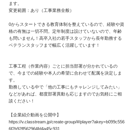
ます。

変更範囲：あり（工事業務全般）

0からスタートできる教育体制を整えているので、経験や資
格の有無は一切不問。定年制度は設けていないので、年齢
も問いません！高卒入社の若手スタッフから長年勤務する
ベテランスタッフまで幅広く活躍しています！

工事工程（作業内容）ごとに担当部署が分かれているの
で、今までの経験や本人の希望に合わせて配属を決定しま
す。

勤務している中で「他の工事にもチャレンジしてみたい」
などがあれば、都度部署異動も応じますのでお気軽にご相
談ください！

【企業紹介動画を公開中】

https://v.classtream.jp/create-group/#/player?akey=b099c556
6f2b92ff562964fd4a45c931
