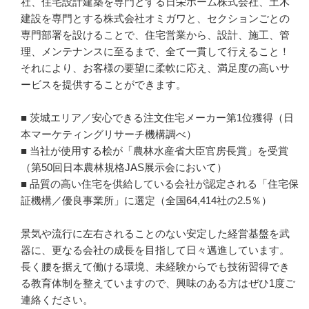
社、住宅設計建築を専門とする日栄ホーム株式会社、土木
建設を専門とする株式会社オミガワと、セクションごとの
専門部署を設けることで、住宅営業から、設計、施工、管
理、メンテナンスに至るまで、全て一貫して行えること！

それにより、お客様の要望に柔軟に応え、満足度の高いサ
ービスを提供することができます。

■ 茨城エリア／安心できる注文住宅メーカー第1位獲得（日
本マーケティングリサーチ機構調べ）

■ 当社が使用する桧が「農林水産省大臣官房長賞」を受賞
（第50回日本農林規格JAS展示会において）

■ 品質の高い住宅を供給している会社が認定される「住宅保
証機構／優良事業所」に選定（全国64,414社の2.5％）

景気や流行に左右されることのない安定した経営基盤を武
器に、更なる会社の成長を目指して日々邁進しています。

長く腰を据えて働ける環境、未経験からでも技術習得でき
る教育体制を整えていますので、興味のある方はぜひ1度ご
連絡ください。