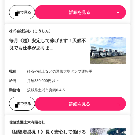
詳細を見る
後で見る
株式会社弘心（こうしん）
毎月《超》安定して稼げます！天候不
良でも仕事がありま...
職種
砕石や残土などの運搬大型ダンプ運転手
給与
月給330,000円以上
勤務地
茨城県土浦市真鍋6-4-5
詳細を見る
後で見る
佐藤造園土木有限会社
《経験者必見！》長く安心して働ける