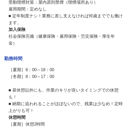
受動喫煙対策：屋内原則禁煙（喫煙場所あり）

雇用期間：定めなし

■ 定年制度ナシ！業務に差し支えなければ何歳まででも働け
ます。
加入保険
社会保険完備（健康保険・雇用保険・労災保険・厚生年
金）
勤務時間
［夏期］8：00～18：00

［冬期］8：00～17：00

■ 昼休憩以外にも、作業のキリが良いタイミングでの休憩
も！

■ 納期に追われることがほぼないので、残業は少なめ！定時
上がりも可！
休憩時間
［夏期］休憩2時間
