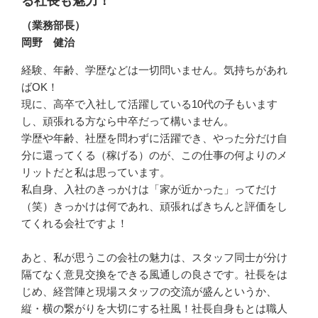
る社長も魅力！
（業務部長）
岡野 健治
経験、年齢、学歴などは一切問いません。気持ちがあれ
ばOK！

現に、高卒で入社して活躍している10代の子もいます
し、頑張れる方なら中卒だって構いません。

学歴や年齢、社歴を問わずに活躍でき、やった分だけ自
分に還ってくる（稼げる）のが、この仕事の何よりのメ
リットだと私は思っています。

私自身、入社のきっかけは「家が近かった」ってだけ
（笑）きっかけは何であれ、頑張ればきちんと評価をし
てくれる会社ですよ！

あと、私が思うこの会社の魅力は、スタッフ同士が分け
隔てなく意見交換をできる風通しの良さです。社長をは
じめ、経営陣と現場スタッフの交流が盛んというか、
縦・横の繋がりを大切にする社風！社長自身もとは職人