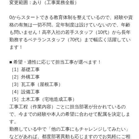
変更範囲：あり（工事業務全般）

0からスタートできる教育体制を整えているので、経験や資
格の有無は一切不問。定年制度は設けていないので、年齢
も問いません！高卒入社の若手スタッフ（10代）から長年
勤務するベテランスタッフ（70代）まで幅広く活躍してい
ます！

■ 希望・適性に応じて担当工事が選べます！

［1］基礎工事

［2］外構工事

［3］瓦工事（屋根工事）

［4］設備工事

［5］土木工事（宅地造成工事）

工事工程（作業内容）ごとに担当部署が分かれているの
で、今までの経験や本人の希望に合わせて配属を決定しま
す。

勤務している中で「他の工事にもチャレンジしてみたい」
などがあれば、都度部署異動も応じますのでお気軽にご相