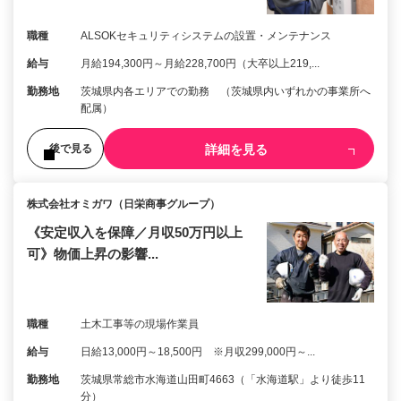
職種
ALSOKセキュリティシステムの設置・メンテナンス
給与
月給194,300円～月給228,700円（大卒以上219,...
勤務地
茨城県内各エリアでの勤務 （茨城県内いずれかの事業所へ
配属）
詳細を見る
後で見る
株式会社オミガワ（日栄商事グループ）
《安定収入を保障／月収50万円以上
可》物価上昇の影響...
職種
土木工事等の現場作業員
給与
日給13,000円～18,500円 ※月収299,000円～...
勤務地
茨城県常総市水海道山田町4663（「水海道駅」より徒歩11
分）