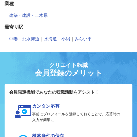
業種
建築・建設・土木系
最寄り駅
｜
｜
｜
｜
中妻
北水海道
水海道
小絹
みらい平
クリエイト転職
会員登録のメリット
会員限定機能であなたの転職活動をアシスト！
カンタン応募
事前にプロフィールを登録しておくことで、応募時の
入力が簡単に
検索条件の保存