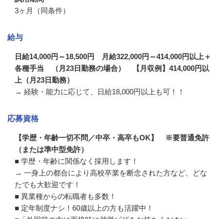
3ヶ月（同条件）
給与
日給14,000円～18,500円 月給322,000円～414,000円以上＋
各種手当 （月23日勤務の場合） 【月収例】414,000円以
上（月23日勤務）
→ 経験・能力に応じて、日給18,000円以上も可！！
応募資格
【学歴・年齢一切不問／中卒・高卒もOK】 ※要普通免許
（または準中型免許）
■ 学歴・年齢に関係なく採用します！

→ 一身上の都合により高校卒業を断念された方など、どな
たでも大歓迎です！

■ 異業種からの転職者も多数！

■ 定年制度ナシ！60歳以上の方も活躍中！
