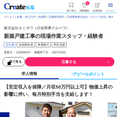
1
後で見る
閲覧履歴
会員登録
メニュー
クリエイト転職・求人TOP
＞
茨城県
＞
茨城県常総市
＞
日栄商事株式会社（グループ会社／株式会
株式会社オミガワ（日栄商事グループ）
新築戸建工事の現場作業スタッフ・経験者
正社員
未経験歓迎
車通勤可
男性活躍
更新日： 2026/06/24 掲載終了日： 2027/01/01
応募する
後で見る
求人情報
アピールポイント
【安定収入を保障／月収50万円以上可】物価上昇の
影響に伴い、毎月特別手当を支給します！