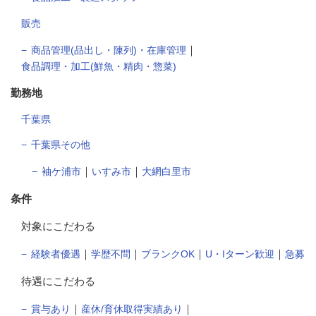
販売
｜
商品管理(品出し・陳列)・在庫管理
食品調理・加工(鮮魚・精肉・惣菜)
勤務地
千葉県
千葉県その他
｜
｜
袖ケ浦市
いすみ市
大網白里市
条件
対象にこだわる
｜
｜
｜
｜
経験者優遇
学歴不問
ブランクOK
U・Iターン歓迎
急募
待遇にこだわる
｜
｜
賞与あり
産休/育休取得実績あり