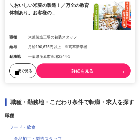
＼おいしい米菓の製造！／万全の教育
体制あり。お客様の...
職種
米菓製造工場の包装スタッフ
給与
月給190,675円以上 ※高卒新卒者
勤務地
千葉県茂原市萱場2244-1
詳細を見る
後で見る
職種・勤務地・こだわり条件で転職・求人を探す
職種
フード・飲食
食品加工・製造スタッフ