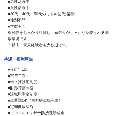
■男性活躍中

■女性活躍中

■30代・40代・50代のミドル世代活躍中

■性別不問 

■学歴不問

※経験をしっかり評価し、頑張りがしっかり反映される職
場環境です。

※精肉・青果経験者も大歓迎です。
待遇・福利厚生
■昇給年1回

■賞与年2回

■借上げ社宅制度

■財形貯蓄制度

■退職慰労金制度

■車通勤OK（無料駐車場完備）

■定期健康診断

■インフルエンザ予防接種助成金
