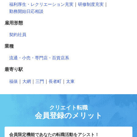
｜
｜
福利厚生・レクリエーション充実
研修制度充実
勤務開始日応相談
雇用形態
契約社員
業種
流通・小売・専門店・百貨店系
最寄り駅
｜
｜
｜
｜
福俵
大網
三門
長者町
太東
クリエイト転職
会員登録のメリット
会員限定機能であなたの転職活動をアシスト！