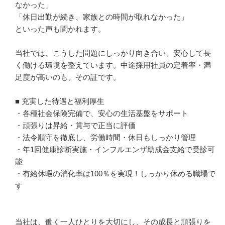
なかった」

「休日出勤が続き、家族との時間が取れなかった」

といった声も聞かれます。

当社では、こうした問題にしっかり向き合い、安心して長
く働ける環境を整えています。中途採用社員の定着率・満
足度が高いのも、その証です。

■ 充実した待遇と福利厚生

・各種社会保険完備で、安心の生活基盤をサポート

・頑張りは昇給・賞与で正当に評価

・法令順守を徹底し、労働時間・休日もしっかり管理

・年1回健康診断実施・インフルエンザ助成金支給で受診可
能

・有給休暇の消化率は100％を実現！しっかり休める職場で
す

当社は、働く一人ひとりを大切にし、その成長と頑張りを