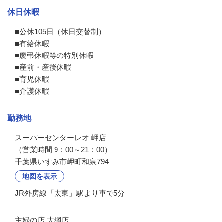
休日休暇
■公休105日（休日交替制）

■有給休暇

■慶弔休暇等の特別休暇　

■産前・産後休暇

■育児休暇

■介護休暇
勤務地
スーパーセンターレオ 岬店

（営業時間 9：00～21：00）
千葉県いすみ市岬町和泉794
地図を表示
JR外房線「太東」駅より車で5分
主婦の店 大網店
