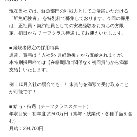
現在当社では、鮮魚部門の即戦力としてご活躍いただける 
「鮮魚経験者」 を特別枠で募集しております。今回の採用
は、正社員・契約社員としての実務経験をお持ちの方限
定。初日から チーフクラス待遇 にてお迎えいたします。

■ 経験者限定の採用特典

通常、賞与は「入社6ヶ月経過後」から支給されますが、

本特別採用枠では【在籍期間に関係なく初回賞与から満額
支給】いたします。

例：10月入社の場合でも、年末賞与を満額で受け取ること
が可能です！

■ 給与・待遇（チーフクラススタート）

年収目安：初年度 約500万円（賞与・残業代・各種手当を含
む）

月給：294,700円
