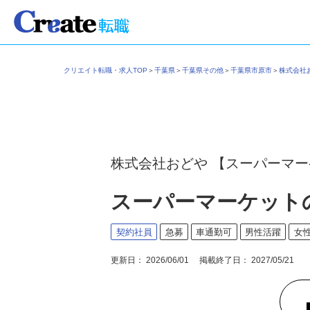
クリエイト転職・求人TOP
＞
千葉県
＞
千葉県その他
＞
千葉県市原市
＞
株式会
株式会社おどや 【スーパーマ
スーパーマーケット
契約社員
急募
車通勤可
男性活躍
女
更新日： 2026/06/01 掲載終了日： 2027/05/21