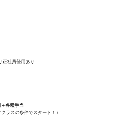
ますが、ご自宅から近い店舗等考慮致します。

より正社員登用あり
2回＋各種手当
フクラスの条件でスタート！）
