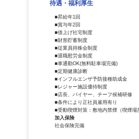
待遇・福利厚生
■昇給年1回

■賞与年2回

■借上げ社宅制度

■財形貯蓄制度

■従業員持株会制度

■退職慰労金制度

■車通勤OK(無料駐車場完備)

■定期健康診断

■インフルエンザ予防接種助成金

■レジャー施設優待制度

■店長、バイヤー、チーフ候補研修

■条件により正社員雇用有り

■受動喫煙対策：敷地内禁煙（喫煙
加入保険