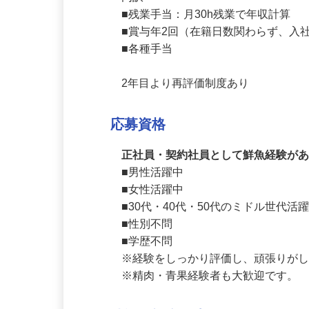
内訳

■残業手当：月30h残業で年収計算

■賞与年2回（在籍日数関わらず、入
■各種手当

2年目より再評価制度あり
応募資格
正社員・契約社員として鮮魚経験が
■男性活躍中

■女性活躍中

■30代・40代・50代のミドル世代活躍
■性別不問 

■学歴不問

※経験をしっかり評価し、頑張りがし
※精肉・青果経験者も大歓迎です。