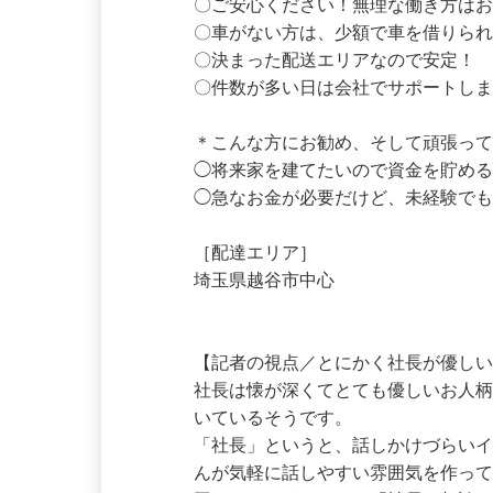
〇積み込みは1日2回〜。希望により
〇ご安心ください！無理な働き方はお
〇車がない方は、少額で車を借りられ
〇決まった配送エリアなので安定！

〇件数が多い日は会社でサポートしま
＊こんな方にお勧め、そして頑張って
◯将来家を建てたいので資金を貯める
◯急なお金が必要だけど、未経験でも
［配達エリア］

埼玉県越谷市中心

【記者の視点／とにかく社長が優しい
社長は懐が深くてとても優しいお人
いているそうです。

「社長」というと、話しかけづらい