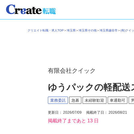
クリエイト転職・求人TOP
＞
埼玉県
＞
埼玉県その他
＞
埼玉県越谷市
＞
(有)ク
有限会社クイック
ゆうパックの軽配送
業務委託
急募
未経験歓迎
車通勤可
更新日： 2026/07/09 掲載終了日： 2026/08/21
掲載終了まであと 13 日