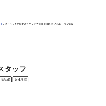
イック
＞
ゆうパックの軽配送スタッフ(200100004505)の転職・求人情報
スタッフ
男性活躍
女性活躍