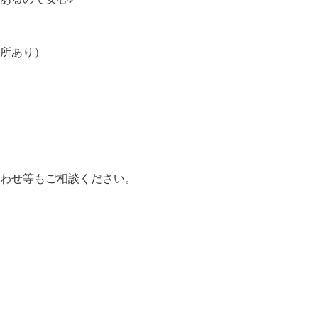
会保険も完備します）

あるので安心♪

場所あり）
わせ等もご相談ください。
