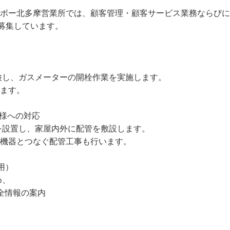
ンボー北多摩営業所では、顧客管理・顧客サービス業務ならび
募集しています。



検し、ガスメーターの開栓作業を実施します。

ます。

様への対応

を設置し、家屋内外に配管を敷設します。

機器とつなぐ配管工事も行います。

用）

、

全情報の案内
