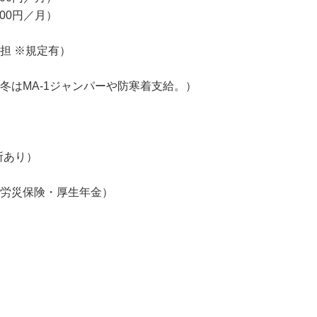
4,000円）※最大15,000円まで

00円／月）

00円／月）

担 ※規定有）

冬はMA-1ジャンパーや防寒着支給。）

所あり）
・労災保険・厚生年金）