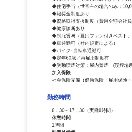
◆資格手当（対象資格9種／各1,000円～
◆家族手当（扶養家族1人あたり：5,0
◆住宅手当（世帯主の場合のみ：10,0
◆報奨金制度あり

◆資格取得支援制度（費用全額会社負
◆健康診断あり

◆制服貸与（夏はファン付きベスト、
◆車通勤可（社内規定による）

◆バイク･自転車通勤可

◆定年60歳／再雇用制度有

◆受動喫煙対策：屋内禁煙　(喫煙場
加入保険
社会保険完備（健康保険・雇用保険
勤務時間
8：30～17：30（実働8時間）