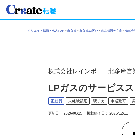
クリエイト転職・求人TOP
＞
東京都
＞
東京都23区外
＞
東京都国分寺市
＞
株式
株式会社レインボー 北多摩営
LPガスのサービス
正社員
未経験歓迎
駅チカ
車通勤可
更新日： 2026/06/25 掲載終了日： 2026/12/11