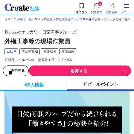
1
後で見る
閲覧履歴
会員登録
メニュー
クリエイト転職・求人TOP
＞
茨城県
＞
茨城県常総市
＞
日栄商事株式会社（グループ会社／株式会
株式会社オミガワ（日栄商事グループ）
外構工事等の現場作業員
正社員
未経験歓迎
車通勤可
男性活躍
更新日：2026/06/24 掲載終了日：2027/01/01
応募する
後で見る
アピールポイント
求人情報