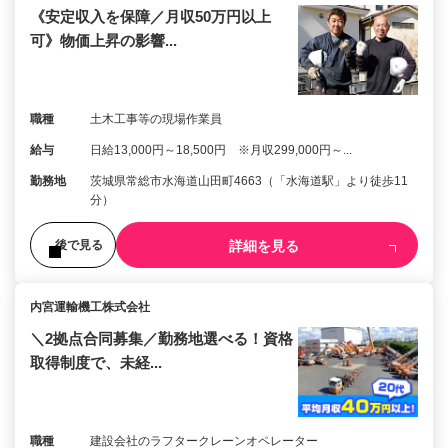
《安定収入を保障／月収50万円以上
可》物価上昇の影響...
職種
土木工事等の現場作業員
給与
日給13,000円～18,500円 ※月収299,000円～...
勤務地
茨城県常総市水海道山田町4663（「水海道駅」より徒歩11
分）
詳細を見る
後で見る
内宮運輸機工株式会社
＼2拠点合同募集／勤務地選べる！資格
取得制度で、未経...
職種
建設会社のラフタークレーンオペレーター