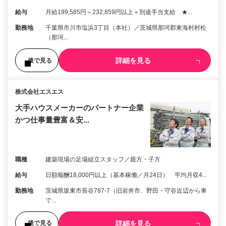
給与
月給199,585円～232,859円以上＋別途手当支給 ★...
勤務地
千葉県市川市塩浜3丁目（本社）／茨城県那珂郡東海村村松
（那珂...
詳細を見る
後で見る
株式会社エスエス
大手ハウスメーカーのパートナー企業
かつ仕事量豊富＆安...
職種
建築現場の足場組立スタッフ／親方・子方
給与
日額報酬18,000円以上（基本稼働／月24日） 平均月収4...
勤務地
茨城県坂東市長谷787-7（旧岩井市、野田・守谷近辺から車
で...
詳細を見る
後で見る