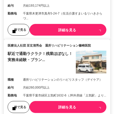
給与
月給193,174円以上
勤務地
千葉県木更津市真舟5-24-7（生活介護すまいるリハきさら
づ...
詳細を見る
後で見る
医療法人社団 至玄清秀会 通所リハビリテーション篠崎医院
駅近で通勤ラクラク！残業ほぼなし！
実務未経験・ブラン...
職種
通所リハビリテーションのリハビリスタッフ（デイケア）
給与
月給260,000円以上
勤務地
千葉県千葉市緑区土気町1632-6（JR外房線「土気駅」より...
詳細を見る
後で見る