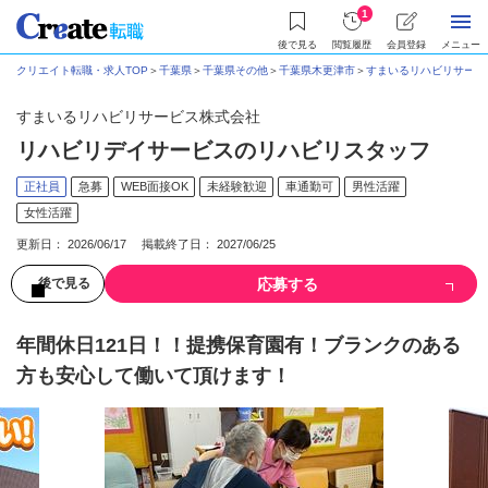
1
後で見る
閲覧履歴
会員登録
メニュー
クリエイト転職・求人TOP
＞
千葉県
＞
千葉県その他
＞
千葉県木更津市
＞
すまいるリハビリサービ
すまいるリハビリサービス株式会社
リハビリデイサービスのリハビリスタッフ
正社員
急募
WEB面接OK
未経験歓迎
車通勤可
男性活躍
女性活躍
更新日： 2026/06/17 掲載終了日： 2027/06/25
応募する
後で見る
年間休日121日！！提携保育園有！ブランクのある
方も安心して働いて頂けます！