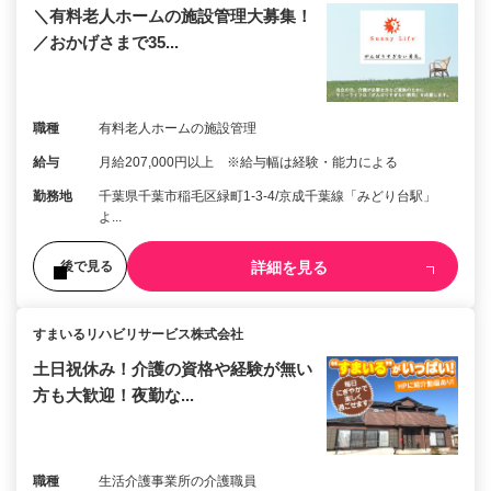
＼有料老人ホームの施設管理大募集！
／おかげさまで35...
職種
有料老人ホームの施設管理
給与
月給207,000円以上 ※給与幅は経験・能力による
勤務地
千葉県千葉市稲毛区緑町1-3-4/京成千葉線「みどり台駅」
よ...
詳細を見る
後で見る
すまいるリハビリサービス株式会社
土日祝休み！介護の資格や経験が無い
方も大歓迎！夜勤な...
職種
生活介護事業所の介護職員