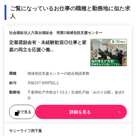
ご覧になっているお仕事の職種と勤務地に似た求
人
社会福祉法人六高台福祉会 明第1地域包括支援センター
定着奨励金有・未経験歓迎◎仕事と家
庭の両立を応援◇働...
職種
地域包括支援センターの総合相談業務
給与
月給227,600円以上
勤務地
千葉県松戸市稔台7-13-2／京成松戸線「みのり台駅」徒歩5
分
詳細を見る
後で見る
サニーライフ西千葉