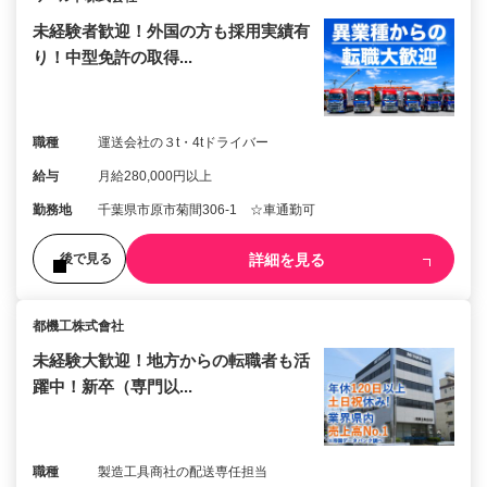
未経験者歓迎！外国の方も採用実績有
り！中型免許の取得...
職種
運送会社の３t・4tドライバー
給与
月給280,000円以上
勤務地
千葉県市原市菊間306-1 ☆車通勤可
詳細を見る
後で見る
都機工株式會社
未経験大歓迎！地方からの転職者も活
躍中！新卒（専門以...
職種
製造工具商社の配送専任担当