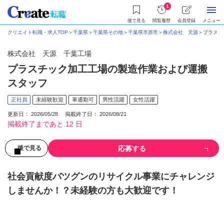
1
後で見る
閲覧履歴
会員登録
メニュー
クリエイト転職・求人TOP
＞
千葉県
＞
千葉県その他
＞
千葉県市原市
＞
株式会社 天源
＞
プラスチ
株式会社 天源 千葉工場
プラスチック加工工場の製造作業および運搬
スタッフ
正社員
未経験歓迎
車通勤可
男性活躍
女性活躍
更新日： 2026/05/28 掲載終了日： 2026/08/21
掲載終了まであと 12 日
応募する
後で見る
社会貢献度バツグンのリサイクル事業にチャレンジ
しませんか！？未経験の方も大歓迎です！
募集情報