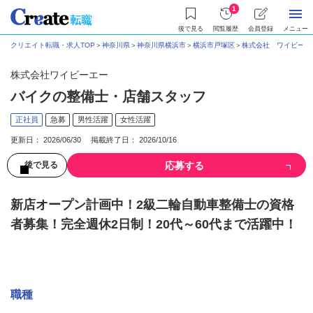
1
後で見る
閲覧履歴
会員登録
メニュー
クリエイト転職・求人TOP
＞
神奈川県
＞
神奈川県横浜市
＞
横浜市戸塚区
＞
株式会社 ワイビーエ
株式会社ワイビーエー
バイクの整備士・店舗スタッフ
正社員
急募
男性活躍
女性活躍
更新日： 2026/06/30 掲載終了日： 2026/10/16
応募する
後で見る
新店オープン計画中！2級二輪自動車整備士の資格
者募集！完全週休2日制！20代～60代まで活躍中！
募集情報
職種