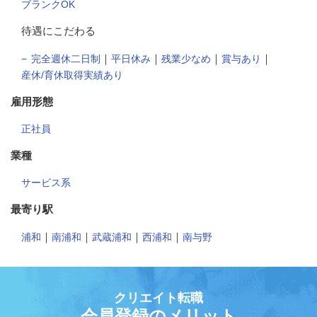
ブランクOK
待遇にこだわる
｜
｜
｜
｜
完全週休二日制
平日休み
残業少なめ
賞与あり
産休/育休取得実績あり
雇用形態
正社員
業種
サービス系
最寄り駅
｜
｜
｜
｜
浦和
南浦和
武蔵浦和
西浦和
南与野
クリエイト転職
会員登録のメリット