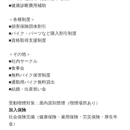
■健康診断費用補助

＜各種制度＞

■損害保険団体割引　

■バイク・パーツなど購入割引制度

■資格取得支援制度

＜その他＞

■社内サークル

■食事会

■無料バイク保管制度

■通勤用バイク無料貸出

■結婚・出産祝い金

受動喫煙対策：屋内原則禁煙（喫煙場所あり）
加入保険
社会保険完備（健康保険・雇用保険・労災保険・厚生年
金）