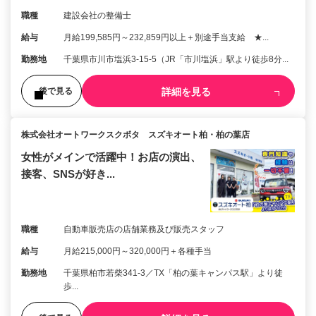
職種
建設会社の整備士
給与
月給199,585円～232,859円以上＋別途手当支給 ★...
勤務地
千葉県市川市塩浜3-15-5（JR「市川塩浜」駅より徒歩8分...
詳細を見る
後で見る
株式会社オートワークスクボタ スズキオート柏・柏の葉店
女性がメインで活躍中！お店の演出、
接客、SNSが好き...
職種
自動車販売店の店舗業務及び販売スタッフ
給与
月給215,000円～320,000円＋各種手当
勤務地
千葉県柏市若柴341-3／TX「柏の葉キャンパス駅」より徒
歩...