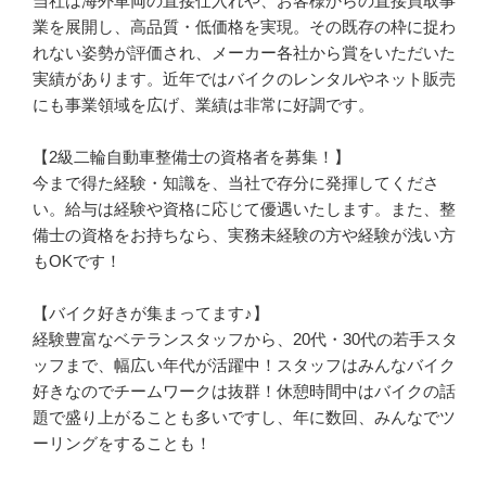
当社は海外車両の直接仕入れや、お客様からの直接買取事
業を展開し、高品質・低価格を実現。その既存の枠に捉わ
れない姿勢が評価され、メーカー各社から賞をいただいた
実績があります。近年ではバイクのレンタルやネット販売
にも事業領域を広げ、業績は非常に好調です。

【2級二輪自動車整備士の資格者を募集！】

今まで得た経験・知識を、当社で存分に発揮してくださ
い。給与は経験や資格に応じて優遇いたします。また、整
備士の資格をお持ちなら、実務未経験の方や経験が浅い方
もOKです！

【バイク好きが集まってます♪】

経験豊富なベテランスタッフから、20代・30代の若手スタ
ッフまで、幅広い年代が活躍中！スタッフはみんなバイク
好きなのでチームワークは抜群！休憩時間中はバイクの話
題で盛り上がることも多いですし、年に数回、みんなでツ
ーリングをすることも！
