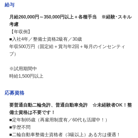
給与
月給260,000円～350,000円以上＋各種手当 ※経験･スキル
考慮
【年収例】

■入社4年／整備士資格2級有／30歳

年収500万円（固定給＋賞与年2回＋毎月のインセンティ
ブ）

※試用期間中

時給1,500円以上
応募資格
要普通自動二輪免許、普通自動車免許 ☆未経験者OK！整
備士資格は不要です！
■定年制65歳（再雇用制度有／60代も活躍中！）

■学歴不問

■二輪自動車整備士資格者（3級以上）ある方は優遇！
