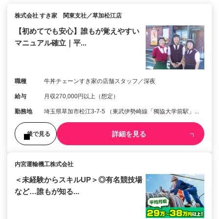
株式会社 すき家 関東支社／草加松江店
【初めてでも安心】誰もが覚えやすい
マニュアル確立｜平...
職種
牛丼チェーンすき家の店舗スタッフ／深夜
給与
月収270,000円以上（想定）
勤務地
埼玉県草加市松江3-7-5 （東武伊勢崎線「獨協大学前駅」...
詳細を見る
後で見る
内宮運輸機工株式会社
＜未経験からスキルUP＞◎有名競技場
など…誰もが知る...