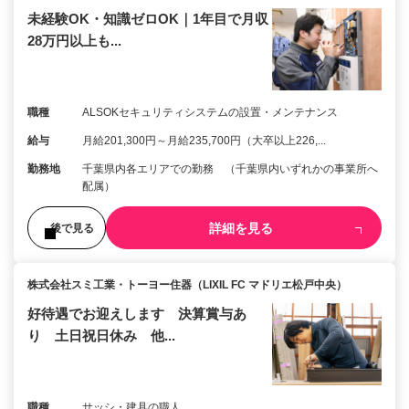
未経験OK・知識ゼロOK｜1年目で月収
28万円以上も...
職種
ALSOKセキュリティシステムの設置・メンテナンス
給与
月給201,300円～月給235,700円（大卒以上226,...
勤務地
千葉県内各エリアでの勤務 （千葉県内いずれかの事業所へ
配属）
詳細を見る
後で見る
株式会社スミ工業・トーヨー住器（LIXIL FC マドリエ松戸中央）
好待遇でお迎えします 決算賞与あ
り 土日祝日休み 他...
職種
サッシ・建具の職人