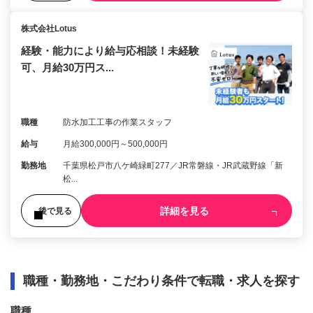
株式会社Lotus
経験・能力により給与応相談！未経験
可、月給30万円ス...
職種
防水加工工事の作業スタッフ
給与
月給300,000円～500,000円
勤務地
千葉県松戸市八ケ崎緑町277／JR常磐線・JR武蔵野線「新
松...
詳細を見る
後で見る
職種・勤務地・こだわり条件で転職・求人を探す
職種