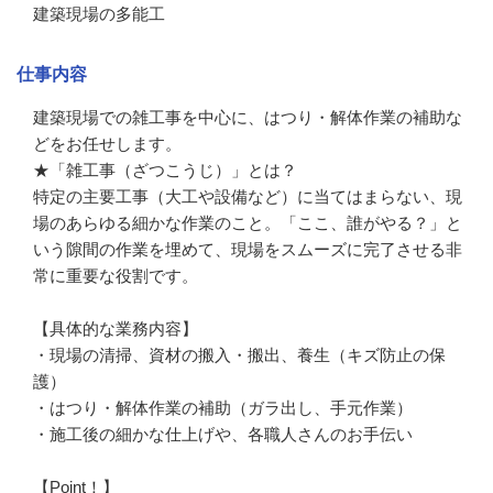
建築現場の多能工
仕事内容
建築現場での雑工事を中心に、はつり・解体作業の補助な
どをお任せします。

★「雑工事（ざつこうじ）」とは？

特定の主要工事（大工や設備など）に当てはまらない、現
場のあらゆる細かな作業のこと。「ここ、誰がやる？」と
いう隙間の作業を埋めて、現場をスムーズに完了させる非
常に重要な役割です。

【具体的な業務内容】

・現場の清掃、資材の搬入・搬出、養生（キズ防止の保
護）

・はつり・解体作業の補助（ガラ出し、手元作業）

・施工後の細かな仕上げや、各職人さんのお手伝い

【Point！】
