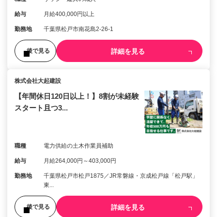
給与
月給400,000円以上
勤務地
千葉県松戸市南花島2-26-1
詳細を見る
後で見る
株式会社大起建設
【年間休日120日以上！】8割が未経験
スタート且つ3...
職種
電力供給の土木作業員補助
給与
月給264,000円～403,000円
勤務地
千葉県松戸市松戸1875／JR常磐線・京成松戸線「松戸駅」
東...
詳細を見る
後で見る