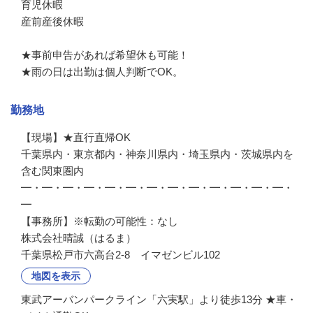
育児休暇

産前産後休暇

★事前申告があれば希望休も可能！

★雨の日は出勤は個人判断でOK。
勤務地
【現場】★直行直帰OK

千葉県内・東京都内・神奈川県内・埼玉県内・茨城県内を
含む関東圏内

━・━・━・━・━・━・━・━・━・━・━・━・━・
━

【事務所】※転勤の可能性：なし

株式会社晴誠（はるま）
千葉県松戸市六高台2-8 イマゼンビル102
地図を表示
東武アーバンパークライン「六実駅」より徒歩13分 ★車・