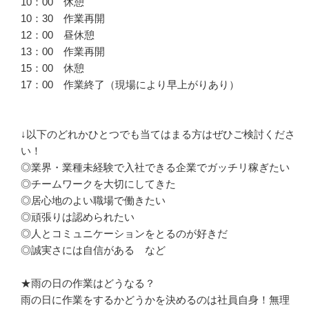
10：00　休憩

10：30　作業再開

12：00　昼休憩

13：00　作業再開

15：00　休憩

17：00　作業終了（現場により早上がりあり）

↓以下のどれかひとつでも当てはまる方はぜひご検討くださ
い！

◎業界・業種未経験で入社できる企業でガッチリ稼ぎたい

◎チームワークを大切にしてきた

◎居心地のよい職場で働きたい

◎頑張りは認められたい

◎人とコミュニケーションをとるのが好きだ

◎誠実さには自信がある　など

★雨の日の作業はどうなる？

雨の日に作業をするかどうかを決めるのは社員自身！無理