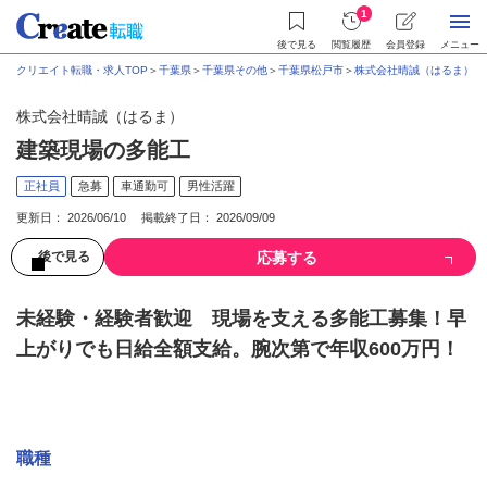
1
後で見る
閲覧履歴
会員登録
メニュー
クリエイト転職・求人TOP
＞
千葉県
＞
千葉県その他
＞
千葉県松戸市
＞
株式会社晴誠（はるま）
＞
株式会社晴誠（はるま）
建築現場の多能工
正社員
急募
車通勤可
男性活躍
更新日： 2026/06/10 掲載終了日： 2026/09/09
応募する
後で見る
未経験・経験者歓迎 現場を支える多能工募集！早
上がりでも日給全額支給。腕次第で年収600万円！
募集情報
職種