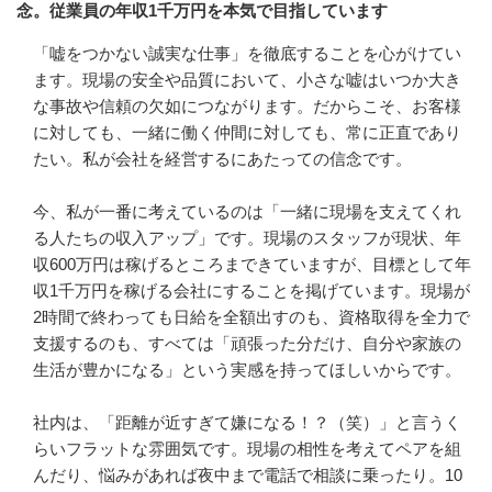
念。従業員の年収1千万円を本気で目指しています
「嘘をつかない誠実な仕事」を徹底することを心がけてい
ます。現場の安全や品質において、小さな嘘はいつか大き
な事故や信頼の欠如につながります。だからこそ、お客様
に対しても、一緒に働く仲間に対しても、常に正直であり
たい。私が会社を経営するにあたっての信念です。

今、私が一番に考えているのは「一緒に現場を支えてくれ
る人たちの収入アップ」です。現場のスタッフが現状、年
収600万円は稼げるところまできていますが、目標として年
収1千万円を稼げる会社にすることを掲げています。現場が
2時間で終わっても日給を全額出すのも、資格取得を全力で
支援するのも、すべては「頑張った分だけ、自分や家族の
生活が豊かになる」という実感を持ってほしいからです。

社内は、「距離が近すぎて嫌になる！？（笑）」と言うく
らいフラットな雰囲気です。現場の相性を考えてペアを組
んだり、悩みがあれば夜中まで電話で相談に乗ったり。10