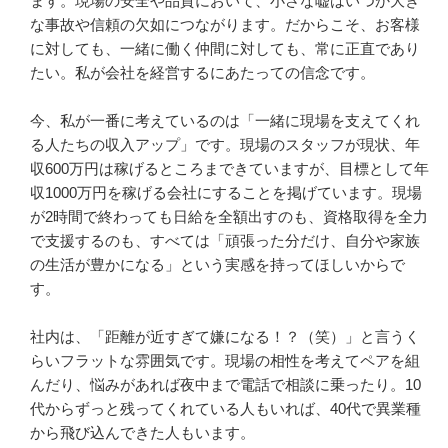
ます。現場の安全や品質において、小さな嘘はいつか大き
な事故や信頼の欠如につながります。だからこそ、お客様
に対しても、一緒に働く仲間に対しても、常に正直であり
たい。私が会社を経営するにあたっての信念です。

今、私が一番に考えているのは「一緒に現場を支えてくれ
る人たちの収入アップ」です。現場のスタッフが現状、年
収600万円は稼げるところまできていますが、目標として年
収1000万円を稼げる会社にすることを掲げています。現場
が2時間で終わっても日給を全額出すのも、資格取得を全力
で支援するのも、すべては「頑張った分だけ、自分や家族
の生活が豊かになる」という実感を持ってほしいからで
す。

社内は、「距離が近すぎて嫌になる！？（笑）」と言うく
らいフラットな雰囲気です。現場の相性を考えてペアを組
んだり、悩みがあれば夜中まで電話で相談に乗ったり。10
代からずっと残ってくれている人もいれば、40代で異業種
から飛び込んできた人もいます。
