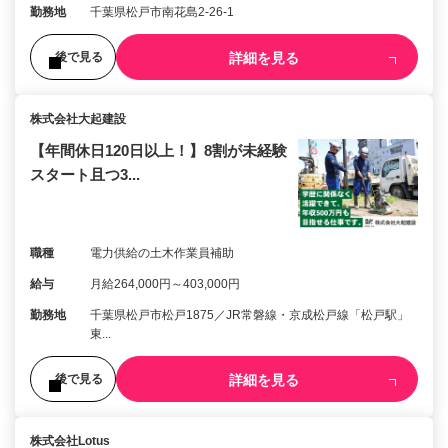
勤務地
千葉県松戸市南花島2-26-1
詳細を見る
後で見る
株式会社大起建設
【年間休日120日以上！】8割が未経験
スタート且つ3...
職種
電力供給の土木作業員補助
給与
月給264,000円～403,000円
勤務地
千葉県松戸市松戸1875／JR常磐線・京成松戸線「松戸駅」
東...
詳細を見る
後で見る
株式会社Lotus