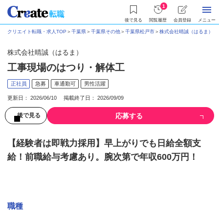
1
後で見る
閲覧履歴
会員登録
メニュー
クリエイト転職・求人TOP
＞
千葉県
＞
千葉県その他
＞
千葉県松戸市
＞
株式会社晴誠（はるま）
＞
株式会社晴誠（はるま）
工事現場のはつり・解体工
正社員
急募
車通勤可
男性活躍
更新日： 2026/06/10 掲載終了日： 2026/09/09
応募する
後で見る
【経験者は即戦力採用】早上がりでも日給全額支
給！前職給与考慮あり。腕次第で年収600万円！
募集情報
職種