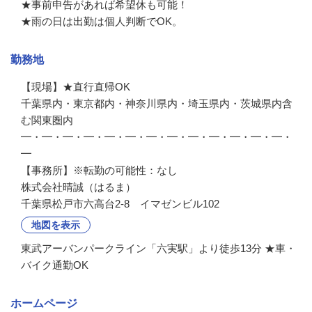
★事前申告があれば希望休も可能！

★雨の日は出勤は個人判断でOK。
勤務地
【現場】★直行直帰OK

千葉県内・東京都内・神奈川県内・埼玉県内・茨城県内含
む関東圏内

━・━・━・━・━・━・━・━・━・━・━・━・━・
━

【事務所】※転勤の可能性：なし

株式会社晴誠（はるま）
千葉県松戸市六高台2-8 イマゼンビル102
地図を表示
東武アーバンパークライン「六実駅」より徒歩13分 ★車・
バイク通勤OK
ホームページ