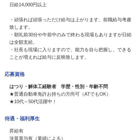
日給14,000円以上

・頑張れば頑張っただけ給与は上がります。前職給与考慮
致します。

・朝礼前30分や午前中のみで終わる現場もありますが日給
は全額支給。

・社長も現場に入りますので、能力を自ら把握し、できる
ことが増えれば給与に反映致します。
応募資格
はつり・解体工経験者 学歴・性別・年齢不問
★普通自動車免許お持ちの方尚可（ATでもOK）

★10代～50代活躍中！
待遇・福利厚生
昇給有

決算賞与有（業績による）
