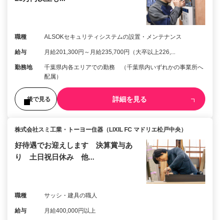
職種
ALSOKセキュリティシステムの設置・メンテナンス
給与
月給201,300円～月給235,700円（大卒以上226,...
勤務地
千葉県内各エリアでの勤務 （千葉県内いずれかの事業所へ
配属）
詳細を見る
後で見る
株式会社スミ工業・トーヨー住器（LIXIL FC マドリエ松戸中央）
好待遇でお迎えします 決算賞与あ
り 土日祝日休み 他...
職種
サッシ・建具の職人
給与
月給400,000円以上