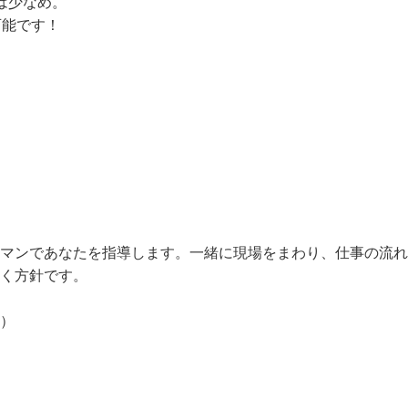
、松戸市、我孫子市、流山市など。

は少なめ。

能です！

ーマンであなたを指導します。一緒に現場をまわり、仕事の流
く方針です。

る）