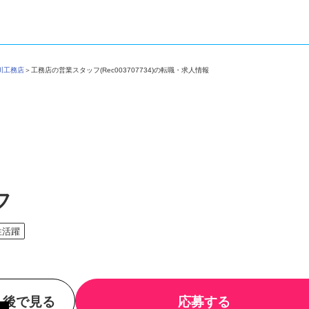
助川工務店
＞
工務店の営業スタッフ(Rec003707734)の転職・求人情報
フ
性活躍
後で見る
応募する