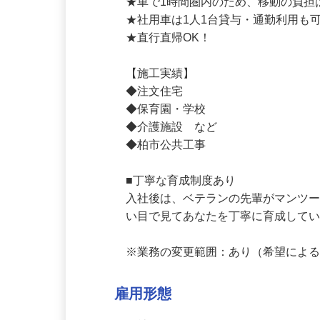
【営業エリア】千葉県柏市をメインに
★車で1時間圏内のため、移動の負担
★社用車は1人1台貸与・通勤利用も可
★直行直帰OK！

【施工実績】

◆注文住宅

◆保育園・学校

◆介護施設　など

◆柏市公共工事

■丁寧な育成制度あり

入社後は、ベテランの先輩がマンツ
い目で見てあなたを丁寧に育成してい
※業務の変更範囲：あり（希望によ