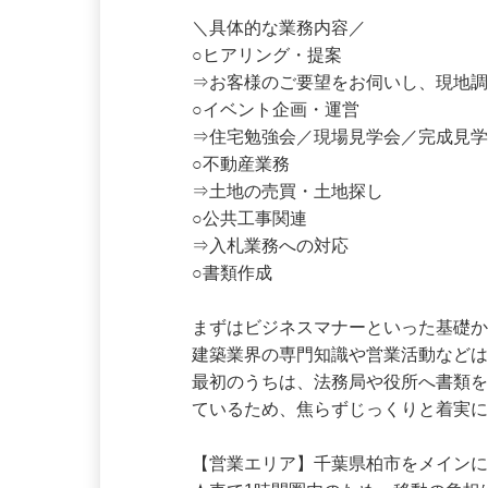
れます。

＼具体的な業務内容／

○ヒアリング・提案

⇒お客様のご要望をお伺いし、現地調
○イベント企画・運営

⇒住宅勉強会／現場見学会／完成見学
○不動産業務

⇒土地の売買・土地探し

○公共工事関連

⇒入札業務への対応

○書類作成

まずはビジネスマナーといった基礎か
建築業界の専門知識や営業活動などは
最初のうちは、法務局や役所へ書類
ているため、焦らずじっくりと着実に