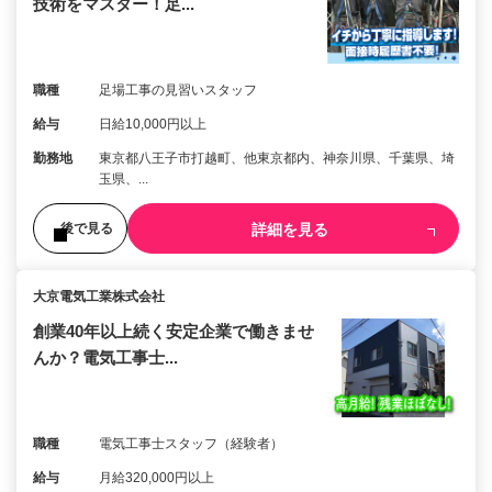
技術をマスター！足...
職種
足場工事の見習いスタッフ
給与
日給10,000円以上
勤務地
東京都八王子市打越町、他東京都内、神奈川県、千葉県、埼
玉県、...
詳細を見る
後で見る
大京電気工業株式会社
創業40年以上続く安定企業で働きませ
んか？電気工事士...
職種
電気工事士スタッフ（経験者）
給与
月給320,000円以上