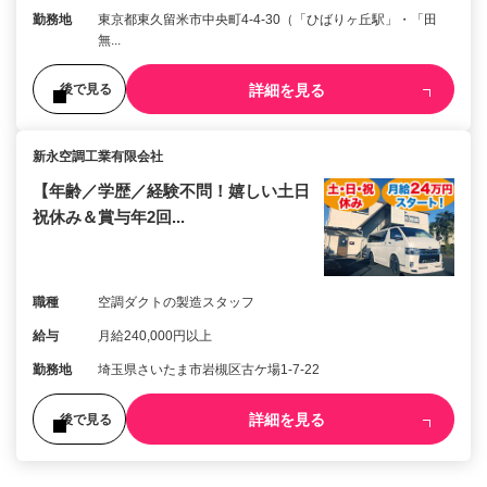
勤務地
東京都東久留米市中央町4-4-30（「ひばりヶ丘駅」・「田
無...
詳細を見る
後で見る
新永空調工業有限会社
【年齢／学歴／経験不問！嬉しい土日
祝休み＆賞与年2回...
職種
空調ダクトの製造スタッフ
給与
月給240,000円以上
勤務地
埼玉県さいたま市岩槻区古ケ場1-7-22
詳細を見る
後で見る