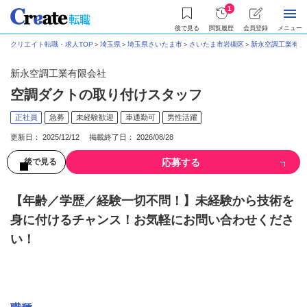
1
後で見る
閲覧履歴
会員登録
メニュー
クリエイト転職・求人TOP
＞
埼玉県
＞
埼玉県さいたま市
＞
さいたま市岩槻区
＞
新永空調工業有限
新永空調工業有限会社
空調ダクトの取り付けスタッフ
正社員
急募
未経験歓迎
車通勤可
男性活躍
更新日： 2025/12/12 掲載終了日： 2026/08/28
応募する
後で見る
【年齢／学歴／経験一切不問！】未経験から技術を
身に付けるチャンス！お気軽にお問い合わせくださ
い！
募集情報