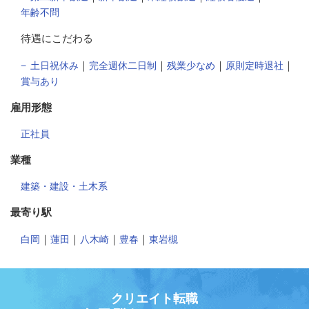
年齢不問
待遇にこだわる
｜
｜
｜
｜
土日祝休み
完全週休二日制
残業少なめ
原則定時退社
賞与あり
雇用形態
正社員
業種
建築・建設・土木系
最寄り駅
｜
｜
｜
｜
白岡
蓮田
八木崎
豊春
東岩槻
クリエイト転職