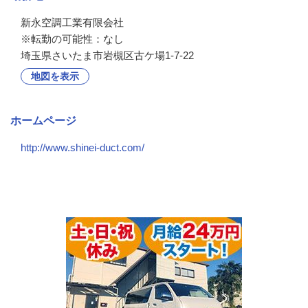
新永空調工業有限会社

※転勤の可能性：なし
埼玉県さいたま市岩槻区古ケ場1-7-22
地図を表示
ホームページ
http://www.shinei-duct.com/
会社の特徴・魅力