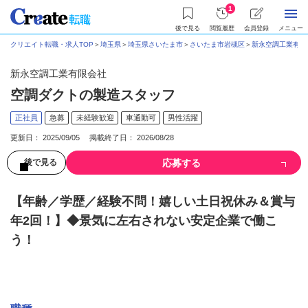
1
後で見る
閲覧履歴
会員登録
メニュー
クリエイト転職・求人TOP
＞
埼玉県
＞
埼玉県さいたま市
＞
さいたま市岩槻区
＞
新永空調工業有限
新永空調工業有限会社
空調ダクトの製造スタッフ
正社員
急募
未経験歓迎
車通勤可
男性活躍
更新日： 2025/09/05 掲載終了日： 2026/08/28
応募する
後で見る
【年齢／学歴／経験不問！嬉しい土日祝休み＆賞与
年2回！】◆景気に左右されない安定企業で働こ
う！
募集情報