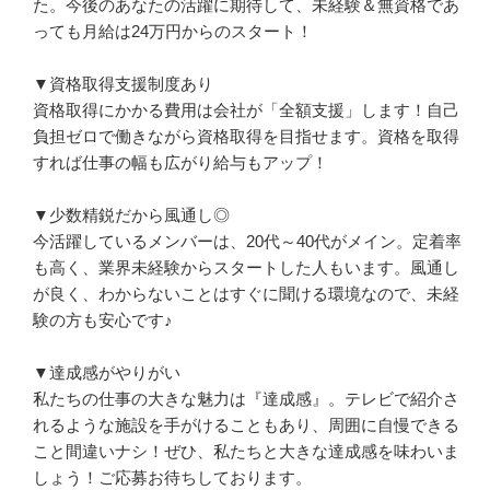
た。今後のあなたの活躍に期待して、未経験＆無資格であ
っても月給は24万円からのスタート！

▼資格取得支援制度あり

資格取得にかかる費用は会社が「全額支援」します！自己
負担ゼロで働きながら資格取得を目指せます。資格を取得
すれば仕事の幅も広がり給与もアップ！

▼少数精鋭だから風通し◎

今活躍しているメンバーは、20代～40代がメイン。定着率
も高く、業界未経験からスタートした人もいます。風通し
が良く、わからないことはすぐに聞ける環境なので、未経
験の方も安心です♪

▼達成感がやりがい

私たちの仕事の大きな魅力は『達成感』。テレビで紹介さ
れるような施設を手がけることもあり、周囲に自慢できる
こと間違いナシ！ぜひ、私たちと大きな達成感を味わいま
しょう！ご応募お待ちしております。