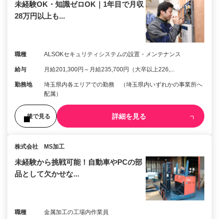
未経験OK・知識ゼロOK｜1年目で月収
28万円以上も...
職種
ALSOKセキュリティシステムの設置・メンテナンス
給与
月給201,300円～月給235,700円（大卒以上226,...
勤務地
埼玉県内各エリアでの勤務 （埼玉県内いずれかの事業所へ
配属）
詳細を見る
後で見る
株式会社 MS加工
未経験から挑戦可能！自動車やPCの部
品として欠かせな...
職種
金属加工の工場内作業員