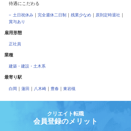
待遇にこだわる
｜
｜
｜
｜
土日祝休み
完全週休二日制
残業少なめ
原則定時退社
賞与あり
雇用形態
正社員
業種
建築・建設・土木系
最寄り駅
｜
｜
｜
｜
白岡
蓮田
八木崎
豊春
東岩槻
クリエイト転職
会員登録のメリット