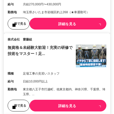
給与
月給270,000円〜430,000円
勤務地
埼玉県さいたま市岩槻区釣上268（★車通勤可）
詳細を見る
後で見る
株式会社 齋藤組
無資格＆未経験大歓迎！充実の研修で
技術をマスター！足...
職種
足場工事の見習いスタッフ
給与
日給10,000円以上
勤務地
東京都八王子市打越町、他東京都内、神奈川県、千葉県、埼
玉県、...
詳細を見る
後で見る