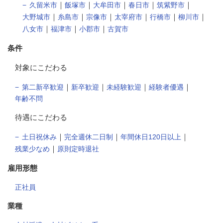
｜
｜
｜
｜
｜
久留米市
飯塚市
大牟田市
春日市
筑紫野市
｜
｜
｜
｜
｜
｜
大野城市
糸島市
宗像市
太宰府市
行橋市
柳川市
｜
｜
｜
八女市
福津市
小郡市
古賀市
条件
対象にこだわる
｜
｜
｜
｜
第二新卒歓迎
新卒歓迎
未経験歓迎
経験者優遇
年齢不問
待遇にこだわる
｜
｜
｜
土日祝休み
完全週休二日制
年間休日120日以上
｜
残業少なめ
原則定時退社
雇用形態
正社員
業種