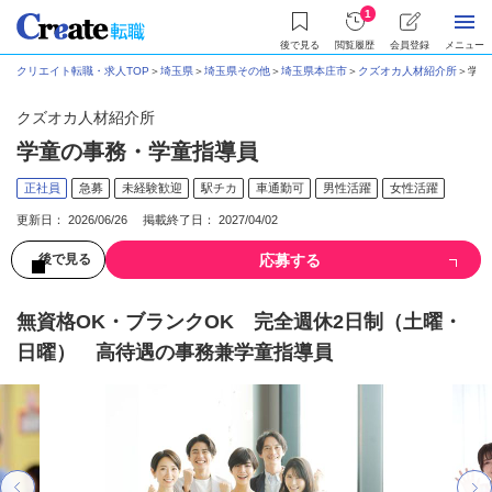
1
後で見る
閲覧履歴
会員登録
メニュー
クリエイト転職・求人TOP
＞
埼玉県
＞
埼玉県その他
＞
埼玉県本庄市
＞
クズオカ人材紹介所
＞
学童
クズオカ人材紹介所
学童の事務・学童指導員
正社員
急募
未経験歓迎
駅チカ
車通勤可
男性活躍
女性活躍
更新日： 2026/06/26 掲載終了日： 2027/04/02
応募する
後で見る
無資格OK・ブランクOK 完全週休2日制（土曜・
日曜） 高待遇の事務兼学童指導員