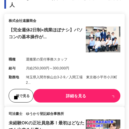
人
株式会社遠藤商会
【完全週休2日制×残業ほぼナシ】パソ
コンの基本操作が...
職種
運搬業の受付事務スタッフ
給与
月給250,000円～300,000円
勤務地
埼玉県入間市狭山台3-2-9／入間工場 東京都小平市小川町
2...
詳細を見る
後で見る
司法書士 ゆうかり登記綜合事務所
未経験OKの正社員急募！最初はどなた