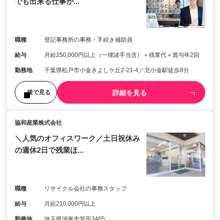
でも出来る仕事か...
職種
登記事務所の事務・手続き補助員
給与
月給250,000円以上（一律諸手当含）＋残業代＋賞与年2回
勤務地
千葉県松戸市小金きよしケ丘2-21-4／北小金駅徒歩8分
詳細を見る
後で見る
協和産業株式会社
＼人気のオフィスワーク／土日祝休み
の週休2日で残業ほ...
職種
リサイクル会社の事務スタッフ
給与
月給210,000円以上
勤務地
埼玉県鴻巣市箕田3405