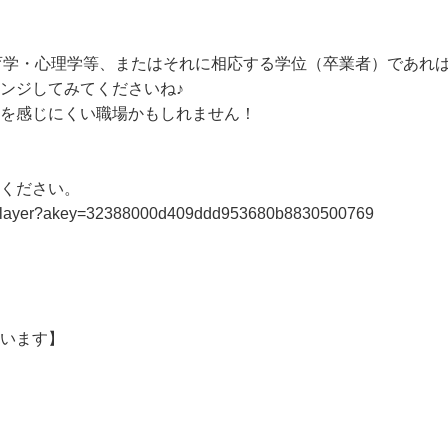


教育学・心理学等、またはそれに相応する学位（卒業者）であ
ンジしてみてくださいね♪

を感じにくい職場かもしれません！

ください。

up/#/player?akey=32388000d409ddd953680b8830500769

ています】