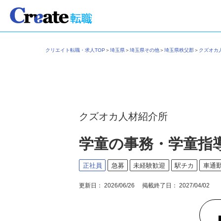
クリエイト転職・求人TOP
＞
埼玉県
＞
埼玉県その他
＞
埼玉県秩父郡
＞
クズオ
クズオカ人材紹介所
学童の事務・学童指
正社員
急募
未経験歓迎
駅チカ
車通
更新日： 2026/06/26 掲載終了日： 2027/04/02