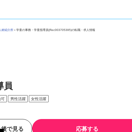
カ人材紹介所
＞
学童の事務・学童指導員(Rec003705395)の転職・求人情報
導員
勤可
男性活躍
女性活躍
後で見る
応募する